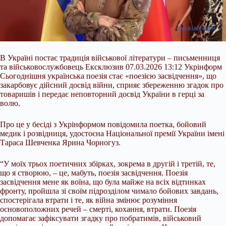
В Україні постає традиція військової літератури – письменниця
та військовослужбовець Ексклюзив 07.03.2026 13:12 Укрінформ
Сьогоднішня українська поезія стає «поезією засвідчення», що
закарбовує дійсний досвід війни, сприяє збереженню згадок про
товаришів і передає неповторний досвід України в герці за
волю.
Про це у бесіді з Укрінформом повідомила поетка, бойовий
медик і розвідниця, удостоєна Національної премії України імені
Тараса Шевченка Ярина Чорногуз.
“У моїх трьох
поетичних збірках, зокрема в другій і третій, те,
що я створюю, – це, мабуть, поезія засвідчення. Поезія
засвідчення мене як воїна, що була майже на всіх відтинках
фронту, пройшла зі своїм підрозділом чимало бойових завдань,
спостерігала втрати і те, як війна змінює розуміння
основоположних речей – смерті, кохання, втрати. Поезія
допомагає зафіксувати згадку про побратимів, військовий