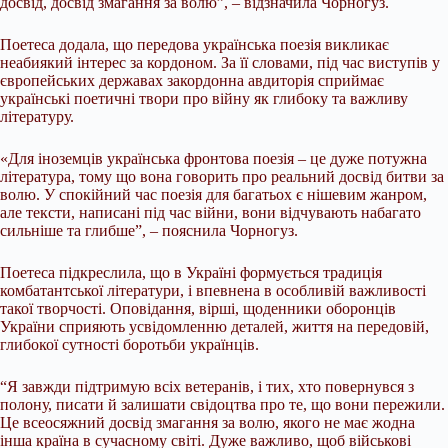
досвід, досвід змагання за волю”, – відзначила Чорногуз.
Поетеса додала, що передова українська поезія викликає
неабиякий інтерес за кордоном. За її словами, під час виступів у
європейських державах закордонна авдиторія сприймає
українські поетичні твори про війну як глибоку та важливу
літературу.
«Для іноземців українська фронтова поезія – це дуже потужна
література, тому що вона говорить про реальний досвід битви за
волю. У спокійний час поезія для багатьох є нішевим жанром,
але тексти, написані під час війни, вони відчувають набагато
сильніше та глибше”, – пояснила Чорногуз.
Поетеса підкреслила, що в Україні формується традиція
комбатантської літератури, і впевнена в особливій важливості
такої творчості. Оповідання, вірші, щоденники оборонців
України сприяють усвідомленню деталей, життя на передовій,
глибокої сутності боротьби українців.
“Я завжди підтримую всіх ветеранів, і тих, хто повернувся з
полону, писати й залишати свідоцтва про те, що вони пережили.
Це всеосяжний досвід змагання за волю, якого не має жодна
інша країна в сучасному світі. Дуже важливо, щоб військові