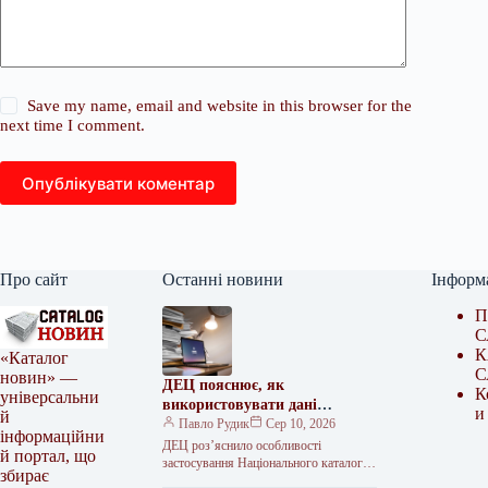
Save my name, email and website in this browser for the
next time I comment.
Опублікувати коментар
Про сайт
Останні новини
Інформ
П
С
К
«Каталог
С
новин» —
ДЕЦ пояснює, як
К
універсальни
використовувати дані
и
й
Нацкаталогу після змін у
Павло Рудик
Сер 10, 2026
інформаційни
реєстраційних матеріалах
ДЕЦ роз’яснило особливості
й портал, що
застосування Національного каталогу
збирає
цін Державне підприємство