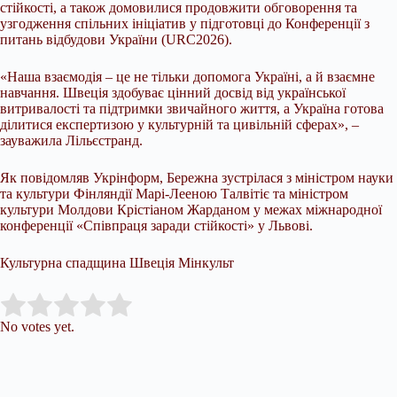
стійкості, а також домовилися продовжити обговорення та
узгодження спільних ініціатив у підготовці до Конференції з
питань відбудови України (URC2026).
«Наша взаємодія – це не тільки допомога Україні, а й взаємне
навчання. Швеція здобуває цінний досвід від української
витривалості та підтримки звичайного життя, а Україна готова
ділитися експертизою у культурній та цивільній сферах», –
зауважила Лільєстранд.
Як повідомляв Укрінформ, Бережна зустрілася з міністром науки
та культури Фінляндії Марі-Лееною Талвітіє та міністром
культури Молдови Крістіаном Жарданом у межах міжнародної
конференції «Співпраця заради стійкості» у Львові.
Культурна спадщина Швеція Мінкульт
Submit Rating
Rate this item:
No votes yet.