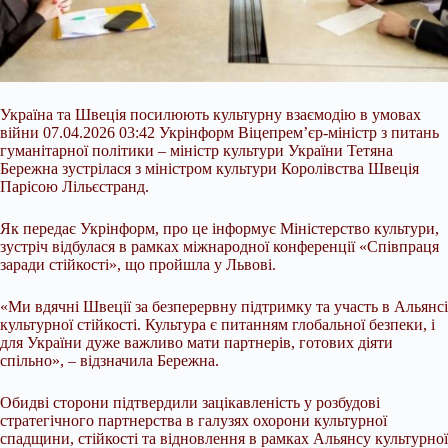
Україна та Швеція посилюють культурну взаємодію в умовах
війни 07.04.2026 03:42 Укрінформ Віцепрем’єр-міністр з питань
гуманітарної політики – міністр культури України Тетяна
Бережна зустрілася з міністром культури Королівства Швеція
Парісою Лільєстранд.
Як передає Укрінформ, про це інформує Міністерство культури,
зустріч відбулася в рамках міжнародної конференції «Співпраця
заради стійкості», що пройшла у Львові.
«Ми вдячні Швеції за безперервну підтримку та участь в
Альянсі
культурної стійкості. Культура є питанням глобальної безпеки, і
для України дуже важливо мати партнерів, готових діяти
спільно», – відзначила Бережна.
Обидві сторони підтвердили зацікавленість у розбудові
стратегічного партнерства в галузях охорони культурної
спадщини, стійкості та відновлення в рамках Альянсу культурної