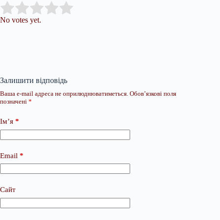
Submit Rating
Rate this item:
No votes yet.
Залишити відповідь
Ваша e-mail адреса не оприлюднюватиметься.
Обов’язкові поля
позначені
*
Ім’я
*
Email
*
Сайт