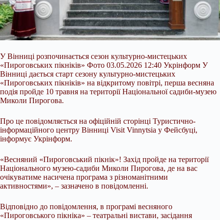
У Вінниці розпочинається сезон культурно-мистецьких
«Пироговських пікніків» Фото 03.05.2026 12:40 Укрінформ У
Вінниці дається старт сезону культурно-мистецьких
«Пироговських пікніків» на відкритому повітрі, перша весняна
подія пройде 10 травня на території Національної садиби-музею
Миколи Пирогова.
Про це повідомляється на офіційній сторінці Туристично-
інформаційного центру Вінниці Visit Vinnytsia у Фейсбуці,
інформує Укрінформ.
«Весняний «Пироговський пікнік»!
Захід пройде на території
Національного музею-садиби Миколи Пирогова, де на вас
очікуватиме насичена програма з різноманітними
активностями», – зазначено в повідомленні.
Відповідно до повідомлення, в програмі весняного
«Пироговського пікніка» – театральні вистави, засідання