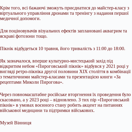
Крім того, всі бажаючі зможуть приєднатися до майстер-класу з
віртуального управління дронами та тренінгу з надання першої
медичної допомоги.
Для поціновувачів візуальних ефектів заплановані аквагрим та
яскраві фотозони тощо.
Пікнік відбудеться 10 травня, його тривалість з 11:00 до 18:00.
Як зазначалося, вперше культурно-мистецький захід під
відкритим небом «Пироговський пікнік» відбувся у 2021 році у
вигляді ретро-пікніка другої половини ХІХ століття в комбінації
з тематичними майстер-класами та презентацією книги «За
рецептами Миколи Пирогова».
Через повномасштабне російське вторгнення їх проведення було
скасовано, а у 2023 році – відновлено. З тих пір «Пироговський
пікнік» в умовах воєнного стану робить акцент на питаннях
військової медицини та підтримки військових.
Музей Вінниця