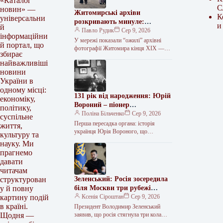
«Каталог
С
новин» —
Житомирські архіви
К
універсальни
розкривають минуле:
и
й
унікальні фото покажуть
Павло Рудик
Сер 9, 2026
інформаційни
незвідані сторінки міста
У мережі показали “ожилі” архівні
й портал, що
фотографії Житомира кінця ХІХ —
збирає
першої третини ХХ століття На
найважливіші
YouTube-каналі “Історії Юри
новини
Мартиновича” опублікували…
України в
одному місці:
131 рік від народження: Юрій
економіку,
Вороний – піонер
політику,
трансплантології
Поліна Більченко
Сер 9, 2026
суспільне
Перша пересадка органа: історія
життя,
українця Юрія Вороного, що
культуру та
випередив час 9 серпня (21 серпня за
науку. Ми
новим стилем) 1895 року в…
прагнемо
давати
читачам
Зеленський: Росія зосередила
структурован
біля Москви три рубежі
у й повну
протиповітряної оборони
Ксенія Сіроштан
Сер 9, 2026
картину подій
в країні.
Президент Володимир Зеленський
заявив, що росія стягнула три кола
Щодня —
протиповітряної оборони для