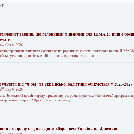
ни
ртилерист заявив, що головними мішенями для HIMARS нині є росій
рмати.
н
Сер 6, 2026
першочерговими мішенями американської реактивної системи залпового вогню HIMARS
ерійські установки російських військ, що використовуються для…
зультати від “Фреї” та української балістики очікуються у 2026-2027
н
Сер 6, 2026
р Зеленський провів нараду, присвячену розробці української балістичної програми та р
ротиракетної оборони “Фрея”. За його словами,…
или розправу над ще одним оборонцем України на Донеччині.