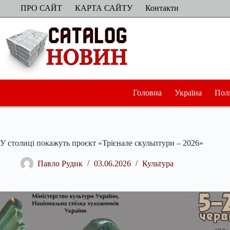
Перейти
ПРО САЙТ
КАРТА САЙТУ
Контакти
до
вмісту
Головна
Україна
Пол
У столиці покажуть проєкт «Трієнале скульптури – 2026»
Павло Рудик
03.06.2026
Культура