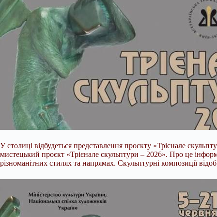
У столиці відбудеться представлення проєкту «Трієнале скульпт
мистецький проєкт «Трієнале скульптури – 2026». Про це інформ
різноманітних стилях та напрямах. Скульптурні композиції відоб