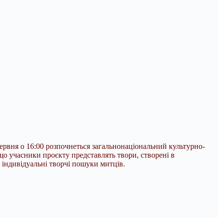
ервня о 16:00 розпочнеться загальнонаціональний культурно-
що учасники проєкту представлять твори, створені в
 індивідуальні
творчі пошуки митців.