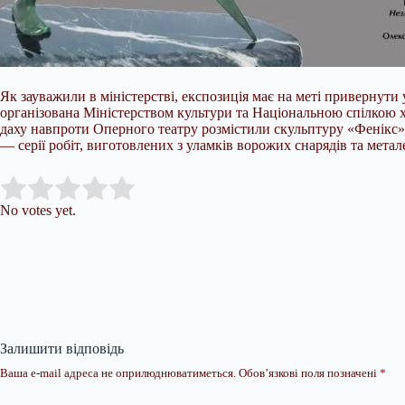
Як зауважили в міністерстві, експозиція має на меті привернути
організована Міністерством культури та Національною спілкою ху
даху навпроти Оперного театру розмістили скульптуру «Фенікс»
— серії робіт, виготовлених з уламків ворожих снарядів та мета
Submit Rating
Rate this item:
No votes yet.
Залишити відповідь
Ваша e-mail адреса не оприлюднюватиметься.
Обов’язкові поля позначені
*