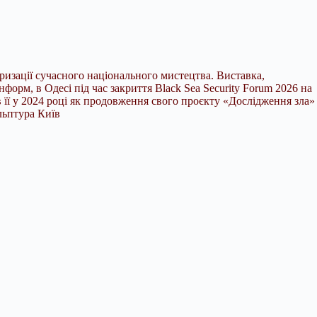
яризації сучасного національного мистецтва. Виставка,
орм, в Одесі під час закриття Black Sea Security Forum 2026 на
її у 2024 році як продовження свого проєкту «Дослідження зла»
льптура Київ