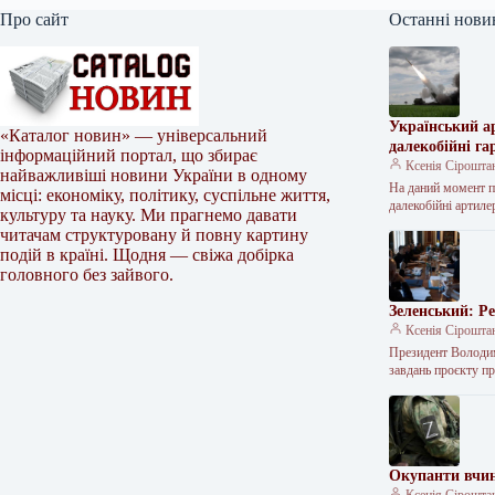
Про сайт
Останні нови
Український а
«Каталог новин» — універсальний
далекобійні га
інформаційний портал, що збирає
Ксенія Сірошта
найважливіші новини України в одному
На даний момент 
місці: економіку, політику, суспільне життя,
далекобійні артил
культуру та науку. Ми прагнемо давати
читачам структуровану й повну картину
подій в країні. Щодня — свіжа добірка
головного без зайвого.
Зеленський: Ре
Ксенія Сірошта
Президент Володими
завдань проєкту п
Окупанти вчин