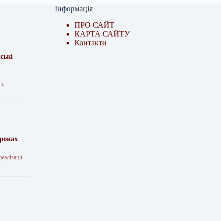
Інформація
ПРО САЙТ
КАРТА САЙТУ
Контакти
ські
 є
 роках
еалізації