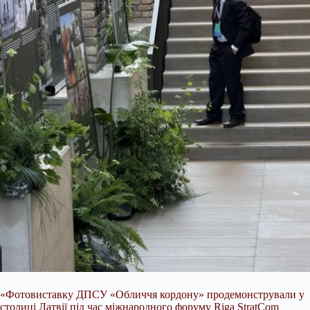
«Фотовиставку ДПСУ «Обличчя кордону» продемонстрували у
столиці Латвії під час міжнародного форуму Riga StratCom