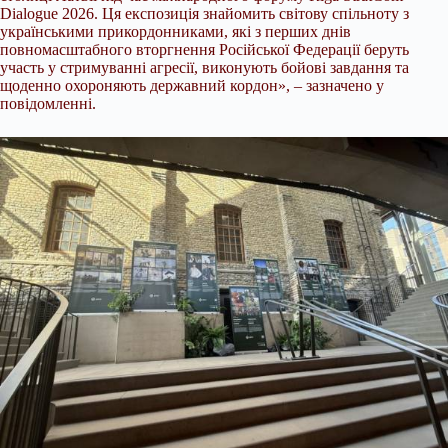
Dialogue 2026. Ця експозиція знайомить світову спільноту з
українськими
прикордонниками, які з перших днів
повномасштабного вторгнення Російської Федерації беруть
участь у стримуванні агресії, виконують бойові завдання та
щоденно охороняють державний кордон», – зазначено у
повідомленні.