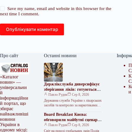
Save my name, email and website in this browser for the
next time I comment.
Опублікувати коментар
Про сайт
Останні новини
Інформ
П
С
К
«Каталог
С
новин» —
Держлікслужба диверсифікує
К
універсальни
зберігання ліків: готуються
и
й
зміни до ліцензійних умов
Павло Рудик
Сер 8, 2026
інформаційни
Державна служба України з лікарських
й портал, що
засобів та контролю за наркотиками
збирає
(Держлікслужба) працює над змінами
найважливіші
Board Breakfast Києва:
до Ліцензійних умов провадження
новини
господарської діяльності…
обговорили майбутні сценарії
України в
для України
Павло Рудик
Сер 8, 2026
одному місці:
Світ на порозі глобальних змін Подія