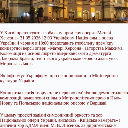
У Києві презентують глобальну прем’єру опери «Матері
Херсона» 31.05.2026 12:03 Укрінформ Національна опера
України 4 червня о 18:00 представить глобальну прем’єру
концертної версії опери «Матері Херсона» авторства Максима
Коломійця на основі лібрето американського драматурга
Джорджа Бранта, текст якого українською мовою адаптував
Мирослав Лаюк.
Як інформує Укрінформ, про це оприлюднило Міністерство
культури України.
Концертна версія твору стане першою публічною демонстрацією
композиції,
замовленої спільно Метрополітен-оперою в Нью-
Йорку та Польською національною оперою у Варшаві.
У цьому проєкті задіяні симфонічний оркестр та хор
Національної опери України, ансамбль «Київська камерата» і
дитячий хор КДМЛ імені М. В. Лисенка. За диригентським