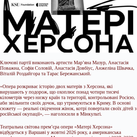
Ключові партії виконають артисти Мар’яна Мазур, Анастасія
Поважна, Софія Соловій, Анастасія Довбіус, Анжеліна Швачка,
Віталій Роздайгора та Тарас Бережанський.
«Опера розкриває історію двох матерів з Херсона, які
вирушають у подорож, що охоплює понад чотири тисячі
кілометрів через низку країн та території, контрольовані Росією,
аби звільнити своїх дочок, що утримуються в Криму. В основі
сюжету — реальні свідчення жінок, котрі повертали своїх дітей з
російської окупації», — наголосили в Мінкульті.
Театральна світова прем’єра опери «Матері Херсона»
відбудеться у Варшаві у жовтні 2026 року, а американська