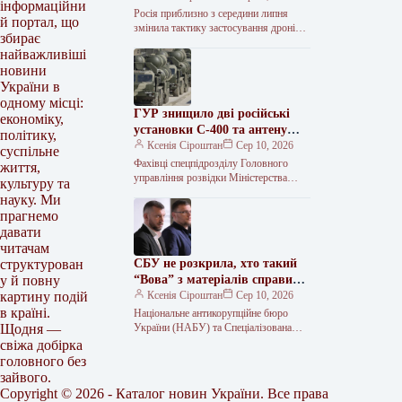
інформаційни
Росія приблизно з середини липня
й портал, що
змінила тактику застосування дронів,
збирає
зокрема почала періодично
найважливіші
використовувати баражуючі
новини
боєприпаси типу «Бандероль» та
реактивні дрони…
України в
одному місці:
ГУР знищило дві російські
економіку,
установки С-400 та антену
політику,
керування дронами у Криму
Ксенія Сіроштан
Сер 10, 2026
суспільне
Фахівці спецпідрозділу Головного
життя,
управління розвідки Міністерства
культуру та
оборони України Group 13 уразили у
науку. Ми
тимчасово окупованому Криму дві
прагнемо
російські пускові установки зенітно-
давати
ракетного…
читачам
СБУ не розкрила, хто такий
структурован
“Вова” з матеріалів справи
у й повну
“Мідас”
Ксенія Сіроштан
Сер 10, 2026
картину подій
в країні.
Національне антикорупційне бюро
України (НАБУ) та Спеціалізована
Щодня —
антикорупційна прокуратура (САП) не
свіжа добірка
стали називати ім’я особи, яку
головного без
журналіст під час брифінгу…
зайвого.
Copyright © 2026 - Каталог новин України. Все права