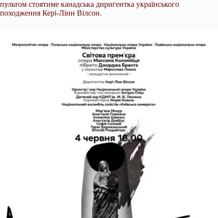
пультом стоятиме канадська диригентка українського
походження Кері-Лінн Вілсон.