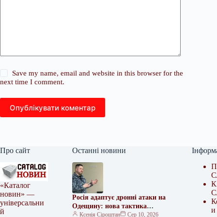
Save my name, email and website in this browser for the
next time I comment.
Опублікувати коментар
Про сайт
Останні новини
Інформ
П
С
К
«Каталог
С
новин» —
Росія адаптує дронні атаки на
К
універсальни
Одещину: нова тактика
и
й
ворога
Ксенія Сіроштан
Сер 10, 2026