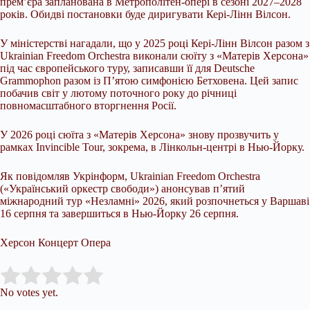
прем’єра запланована в Метрополітен-опері в сезоні 2027–2028
років. Обидві постановки буде диригувати Кері-Лінн Вілсон.
У міністерстві нагадали, що у 2025 році Кері-Лінн Вілсон разом з
Ukrainian Freedom Orchestra виконали сюїту з «Матерів Херсона»
під час європейського туру, записавши її для Deutsche
Grammophon разом із П’ятою симфонією Бетховена. Цей запис
побачив світ у лютому поточного року до річниці
повномасштабного вторгнення Росії.
У 2026 році сюїта з «Матерів Херсона» знову прозвучить у
рамках Invincible Tour, зокрема, в Лінкольн-центрі в Нью-Йорку.
Як повідомляв Укрінформ, Ukrainian Freedom Orchestra
(«Український оркестр свободи») анонсував п’ятий
міжнародний тур «Незламні» 2026, який розпочнеться у Варшаві
16 серпня та завершиться в Нью-Йорку 26 серпня.
Херсон Концерт Опера
Submit Rating
Rate this item:
No votes yet.