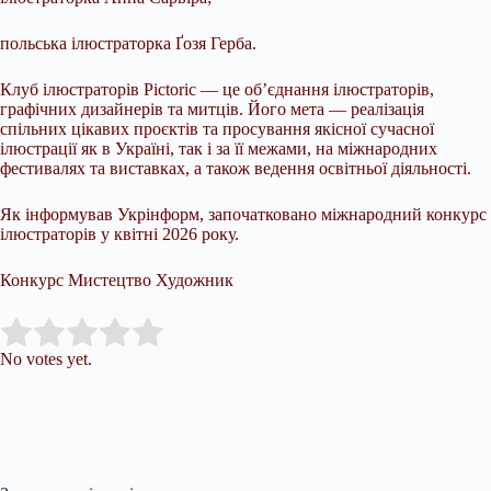
польська ілюстраторка Ґозя Герба.
Клуб ілюстраторів Pictoric — це об’єднання ілюстраторів,
графічних дизайнерів та митців. Його мета — реалізація
спільних цікавих проєктів та просування якісної сучасної
ілюстрації як в Україні, так і за її межами, на міжнародних
фестивалях та виставках, а також ведення освітньої діяльності.
Як інформував Укрінформ, започатковано міжнародний конкурс
ілюстраторів у квітні 2026 року.
Конкурс Мистецтво Художник
Submit Rating
Rate this item:
No votes yet.