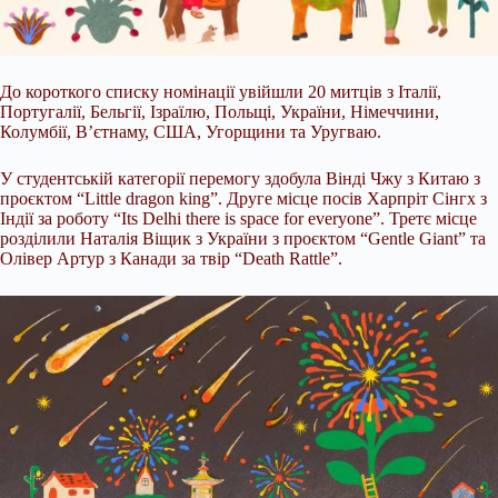
До короткого списку номінації увійшли 20 митців з Італії,
Португалії, Бельгії, Ізраїлю, Польщі, України, Німеччини,
Колумбії, В’єтнаму, США, Угорщини та Уругваю.
У студентській категорії перемогу здобула Вінді Чжу з Китаю з
проєктом “Little dragon king”. Друге місце посів Харпріт Сінгх з
Індії за роботу “Its Delhi there is space for everyone”. Третє місце
розділили Наталія Віщик з України з проєктом “Gentle Giant” та
Олівер Артур з Канади за твір “Death Rattle”.