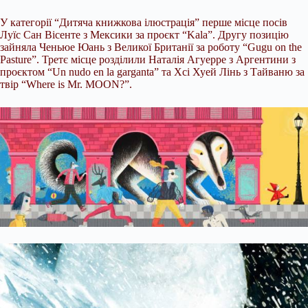
У категорії “Дитяча книжкова ілюстрація” перше місце посів
Луїс Сан Вісенте з Мексики за проєкт “Kala”. Другу позицію
зайняла Ченьюе Юань з Великої Британії за роботу “Gugu on the
Pasture”. Третє місце розділили Наталія Агуерре з Аргентини з
проєктом “Un nudo en la garganta” та Хсі Хуей Лінь з Тайваню за
твір “Where is Mr. MOON?”.