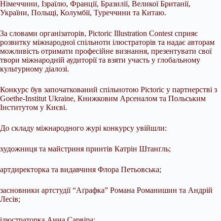
Німеччини, Ізраїлю, Франції, Бразилії, Великої Британії,
України, Польщі, Колумбії, Туреччини та Китаю.
За словами організаторів, Pictoric Illustration Contest сприяє
розвитку міжнародної спільноти ілюстраторів та надає авторам
можливість отримати професійне визнання, презентувати свої
твори міжнародній аудиторії та взяти участь у глобальному
культурному діалозі.
Конкурс був започаткований спільнотою Pictoric у партнерстві з
Goethe-Institut Ukraine, Книжковим Арсеналом та Польським
Інститутом у Києві.
До складу міжнародного журі конкурсу увійшли:
художниця та майстриня принтів Катрін Штанґль;
артдиректорка та видавчиня Флора Петьовська;
засновники артстудії “Аґрафка” Романа Романишин та Андрій
Лесів;
ілюстраторка Анна Сарвіра;