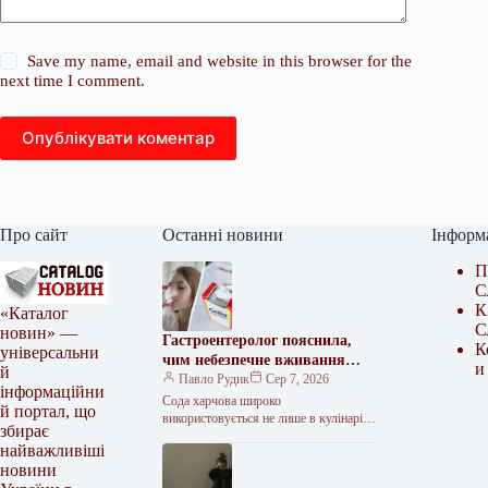
Save my name, email and website in this browser for the
next time I comment.
Опублікувати коментар
Про сайт
Останні новини
Інформ
П
С
К
«Каталог
С
новин» —
Гастроентеролог пояснила,
К
універсальни
чим небезпечне вживання
и
й
соди для здоров’я
Павло Рудик
Сер 7, 2026
інформаційни
Сода харчова широко
й портал, що
використовується не лише в кулінарії,
збирає
а також в побуті та садівництві.
найважливіші
Чимало способів її застосування є і…
новини