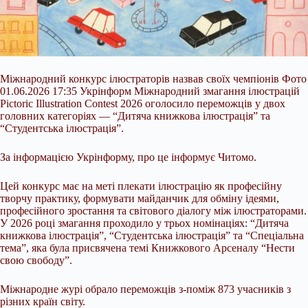
Міжнародний конкурс ілюстраторів назвав своїх чемпіонів Фото
01.06.2026 17:35 Укрінформ Міжнародний змагання ілюстрацій
Pictoric Illustration Contest 2026 оголосило переможців у двох
головних категоріях — “Дитяча книжкова ілюстрація” та
“Студентська ілюстрація”.
За інформацією Укрінформу, про це інформує Читомо.
Цей конкурс має на меті плекати ілюстрацію як професійну
творчу практику, формувати майданчик для обміну ідеями,
професійного зростання та світового діалогу між ілюстраторами.
У 2026
році змагання проходило у трьох номінаціях: “Дитяча
книжкова ілюстрація”, “Студентська ілюстрація” та “Спеціальна
тема”, яка була присвячена темі Книжкового Арсеналу “Нести
свою свободу”.
Міжнародне журі обрало переможців з-поміж 873 учасників з
різних країн світу.