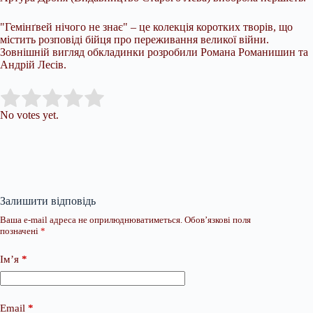
"Гемінґвей нічого не знає" – це колекція коротких творів, що
містить розповіді бійця про переживання великої війни.
Зовнішній вигляд обкладинки розробили Романа Романишин та
Андрій Лесів.
Submit Rating
Rate this item:
No votes yet.
Залишити відповідь
Ваша e-mail адреса не оприлюднюватиметься.
Обов’язкові поля
позначені
*
Ім’я
*
Email
*