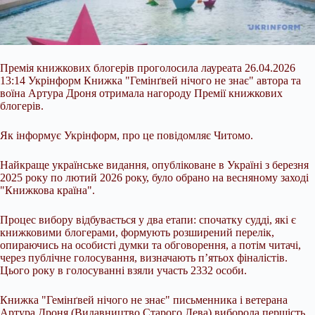
Премія книжкових блогерів проголосила лауреата 26.04.2026
13:14 Укрінформ Книжка "Гемінґвей нічого не знає" автора та
воїна Артура Дроня отримала нагороду Премії книжкових
блогерів.
Як інформує Укрінформ, про це повідомляє Читомо.
Найкраще українське видання, опубліковане в Україні з березня
2025 року по лютий 2026 року, було обрано на весняному заході
"Книжкова країна".
Процес вибору відбувається у два етапи: спочатку судді, які є
книжковими блогерами, формують розширений
перелік,
опираючись на особисті думки та обговорення, а потім читачі,
через публічне голосування, визначають п’ятьох фіналістів.
Цього року в голосуванні взяли участь 2332 особи.
Книжка "Гемінґвей нічого не знає" письменника і ветерана
Артура Дроня (Видавництво Старого Лева) виборола першість.