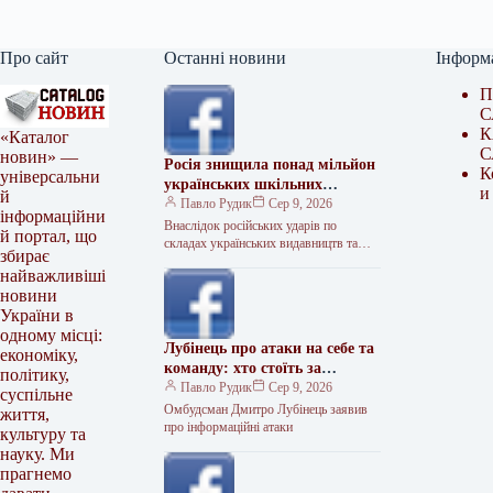
Про сайт
Останні новини
Інформ
П
С
К
«Каталог
С
новин» —
Росія знищила понад мільйон
К
універсальни
українських шкільних
и
й
підручників
Павло Рудик
Сер 9, 2026
інформаційни
Внаслідок російських ударів по
й портал, що
складах українських видавництв та
збирає
друкарнях знищено понад 1,1 мільйона
найважливіші
шкільних підручників. Про це
новини
повідомив міністр освіти…
України в
одному місці:
Лубінець про атаки на себе та
економіку,
команду: хто стоїть за
політику,
інформаційним тиском
Павло Рудик
Сер 9, 2026
суспільне
Омбудсман Дмитро Лубінець заявив
життя,
про інформаційні атаки
культуру та
науку. Ми
прагнемо