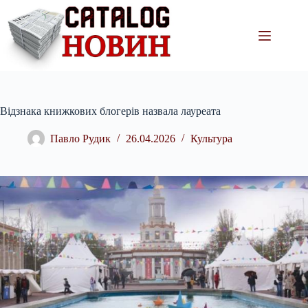
Перейти
до
вмісту
Відзнака книжкових блогерів назвала лауреата
Павло Рудик
26.04.2026
Культура