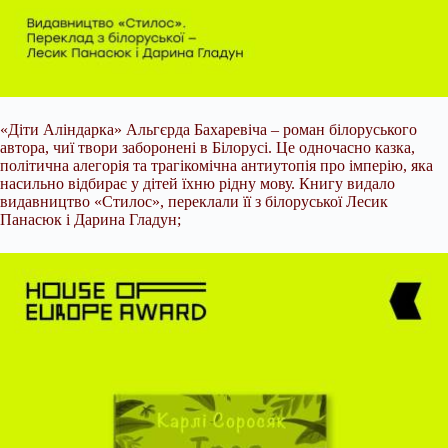
«Діти Аліндарка» Альгєрда Бахаревіча – роман білоруського
автора, чиї твори заборонені в Білорусі. Це одночасно казка,
політична алегорія та трагікомічна антиутопія про імперію, яка
насильно відбирає у дітей їхню рідну мову. Книгу видало
видавництво «Стилос», переклали її з білоруської Лесик
Панасюк і Дарина Гладун;