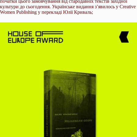
початки цього замовчування від стародавніх текстів західної
культури до сьогодення. Українське видання з’явилось у Creative
Women Publishing у перекладі Юлії Криваль;