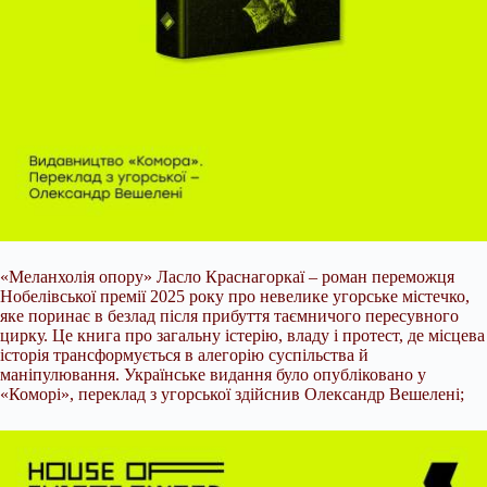
«Меланхолія опору» Ласло Краснагоркаї – роман переможця
Нобелівської премії 2025 року про невелике угорське містечко,
яке поринає в безлад після прибуття таємничого пересувного
цирку. Це книга про загальну істерію, владу і протест, де місцева
історія трансформується в алегорію суспільства й
маніпулювання. Українське видання було опубліковано у
«Коморі», переклад з угорської здійснив Олександр Вешелені;