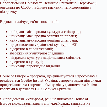
Європейським Союзом та Великою Британією. Переможці
одержать по €1500, публічне визнання та інформаційну
підтримку.
Відзнака налічує дев’ять номінацій:
найкраща міжнародна культурна співпраця;
найкраща міжнародна освітня співпраця;
найкраща міжнародна медійна співпраця;
представлення української культури в ЄС;
лідерство в євроінтеграції;
збереження культурної спадщини;
підтримка культури національних спільнот;
лідерство в культурі;
найкраще перекладне видання.
House of Europe – програма, що фінансується Євросоюзом і
реалізується Goethe-Institut Україна, створена задля підтримки
професійного та творчого обміну між українцями та їхніми
колегами в державах ЄС і Великої Британії.
Як повідомляв Укрінформ, раніше ініціатива House of
Europe анонсувала гранти для українських видавців на