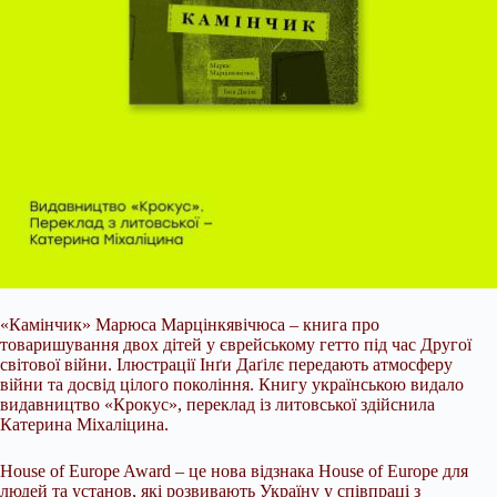
«Камінчик» Марюса Марцінкявічюса – книга про
товаришування двох дітей у єврейському гетто під час Другої
світової війни. Ілюстрації Інґи Даґілє передають атмосферу
війни та досвід цілого покоління. Книгу українською видало
видавництво «Крокус», переклад із литовської здійснила
Катерина Міхаліцина.
House of Europe Award – це нова відзнака House of Europe для
людей та установ, які розвивають Україну у співпраці з