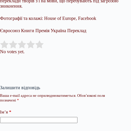
переклади творів з і на мови, що перебувають під загрозою
зникнення.
Фотографії та колажі: House of Europe, Facebook
Євросоюз Книги Премія Україна Переклад
Submit Rating
Rate this item:
No votes yet.
Залишити відповідь
Ваша e-mail адреса не оприлюднюватиметься.
Обов’язкові поля
позначені
*
Ім’я
*