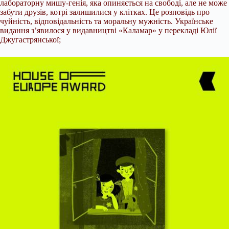
лабораторну мишу-генія, яка опиняється на свободі, але не може
забути друзів, котрі залишилися у клітках. Це розповідь про
чуйність, відповідальність та моральну мужність. Українське
видання з’явилося у видавництві «Каламар» у перекладі Юлії
Джугастрянської;