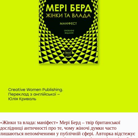
«Жінки та влада: маніфест» Мері Берд – твір британської
дослідниці античності про те, чому жіночі думки часто
лишаються непоміченими у публічній сфері. Авторка відстежує