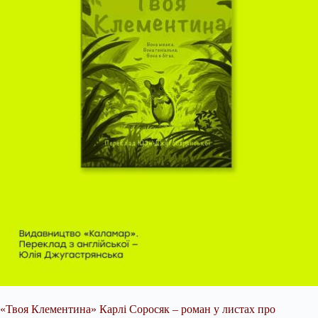
«Твоя Клементина» Карлі Соросяк – роман у листах про