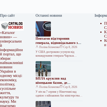
Про сайт
Останні новини
Інформ
П
С
К
«Каталог
С
новин» —
Пентагон відсторонив
К
універсальни
генерала, відповідального за
и
й
допомогу Україні
Поліна Більченко
Сер 8, 2026
інформаційни
У США достроково усунули від
й портал, що
командування генерала Чарльза
збирає
Костанца – на посаді він контролював
найважливіші
американські військові операції в
новини
Європі та…
України в
одному місці:
БПЛА кружляв над
економіку,
німецькою базою, де
політику,
ремонтують Patriot
Поліна Більченко
Сер 8, 2026
суспільне
У ніч на 7 серпня у Німеччині над
життя,
однією з військових баз міністерства
культуру та
оборони зафіксували політ шістьох
науку. Ми
невідомих безпілотників. Про…
прагнемо