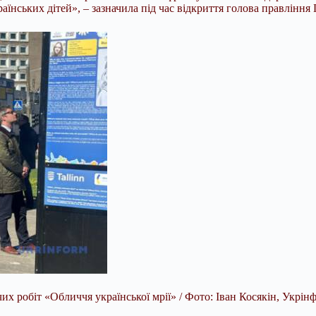
аїнських дітей», – зазначила під час відкриття голова правлінн
их робіт «Обличчя української мрії» / Фото: Іван Косякін, Укрінф