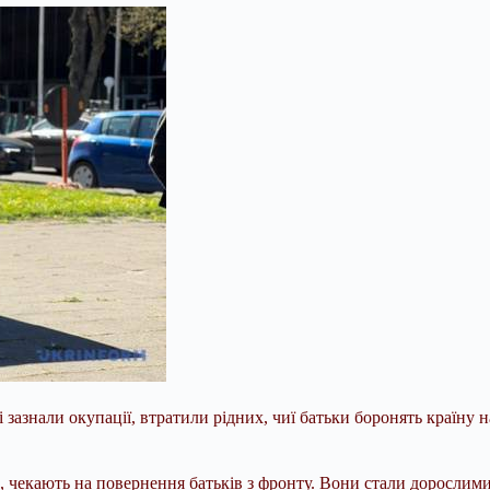
і зазнали окупації, втратили рідних, чиї батьки боронять країну 
 чекають на повернення батьків з фронту. Вони стали дорослими 