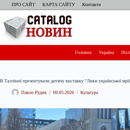
Перейти
ПРО САЙТ
КАРТА САЙТУ
Контакти
до
вмісту
Головна
Україна
Пол
В Таллінні презентували дитячу виставку “Лики української мрії
Павло Рудик
09.05.2026
Культура