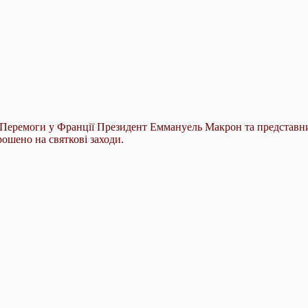
я Перемоги у Франції Президент Еммануель Макрон та представни
рошено на святкові заходи.