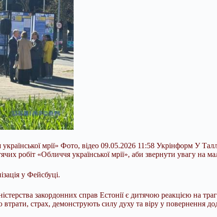
української мрії» Фото, відео 09.05.2026 11:58 Укрінформ У Талл
ячих робіт «Обличчя української мрії», аби звернути увагу на ма
зація у Фейсбуці.
ністерства закордонних справ Естонії є дитячою реакцією на тр
втрати, страх, демонструють силу духу та віру у повернення до