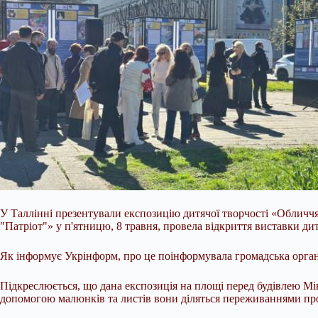
У Таллінні презентували експозицію дитячої творчості «Обличчя 
"Патріот"» у п'ятницю, 8 травня, провела відкриття виставки дит
Як інформує Укрінформ, про це поінформувала громадська органі
Підкреслюється, що дана експозиція на
площі перед будівлею Мі
допомогою малюнків та листів вони діляться переживаннями про 