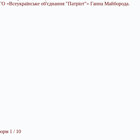
я ГО «Всеукраїнське об'єднання "Патріот"» Ганна Майборода.
орм 1 / 10