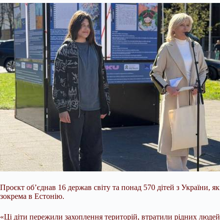
Проєкт об’єднав 16 держав світу та понад 570 дітей з України, як
зокрема в Естонію.
«Ці діти пережили захоплення територій, втратили рідних людей,