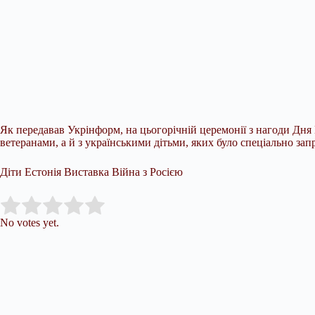
Як передавав Укрінформ, на цьогорічній церемонії з нагоди Дн
ветеранами, а й з українськими дітьми, яких було спеціально зап
Діти Естонія Виставка Війна з Росією
Submit Rating
Rate this item:
No votes yet.