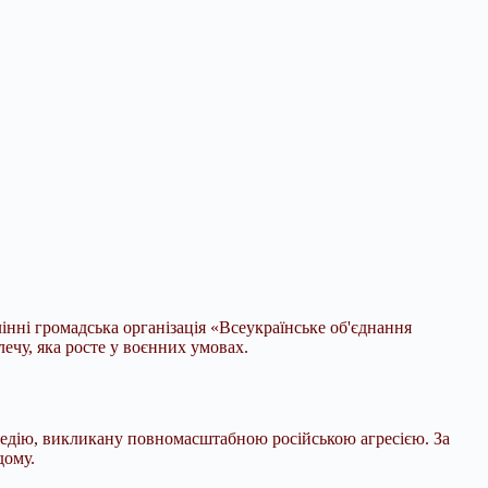
інні громадська організація «Всеукраїнське об'єднання
лечу, яка росте у воєнних умовах.
агедію, викликану повномасштабною російською агресією. За
дому.