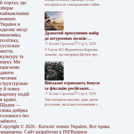
й портал, що
погодитися на «замороження» війни
збирає
по нинішній лінії фронту за певних
найважливіші
умов. Про це свідчать результати
новини
опитування,…
України в
одному місці:
Драпатий призупинив набір
економіку,
до штурмових полків:
політику,
остаточна заборона чи пауза
Ксенія Сіроштан
Сер 8, 2026
суспільне
для перевірки
© Скеля 425 Журналістка Кирієнко
життя,
зазначає, що насправді йдеться про
культуру та
перегляд комплектації підрозділів.
науку. Ми
Головнокомандувач ЗСУ Михайло
прагнемо
Драпатий розпорядився з 26…
давати
читачам
Військові отримають бонуси
структурован
за фіксацію російських
у й повну
самогубств
Ксенія Сіроштан
Сер 8, 2026
картину подій
в країні.
Такі матеріали важливі, адже дають
розуміння, наскільки виснаженим є
Щодня —
противник. Також їх можна
свіжа добірка
використати для ІПСО. Міністр
головного без
оборони Михайло Федоров…
зайвого.
Copyright © 2026 - Каталог новин України. Все права
защищены. Сайт разработан в
INFBusiness