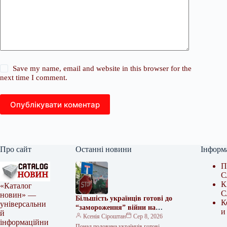
Save my name, email and website in this browser for the
next time I comment.
Опублікувати коментар
Про сайт
Останні новини
Інформ
П
С
К
«Каталог
С
новин» —
Більшість українців готові до
К
універсальни
“замороження” війни на
и
й
нинішніх рубежах за певних
Ксенія Сіроштан
Сер 8, 2026
інформаційни
умов
Понад половина українців готові