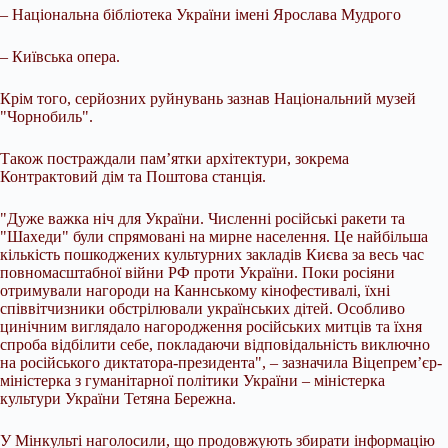
– Національна бібліотека України імені Ярослава
Мудрого
– Київська опера.
Крім того, серйозних руйнувань зазнав Національний музей
"Чорнобиль".
Також постраждали пам’ятки архітектури, зокрема
Контрактовий дім та Поштова станція.
"Дуже важка ніч для України. Численні російські ракети та
"Шахеди" були спрямовані на мирне населення. Це найбільша
кількість пошкоджених культурних закладів Києва за весь час
повномасштабної війни РФ проти України. Поки росіяни
отримували нагороди на Каннському кінофестивалі, їхні
співвітчизники обстрілювали українських дітей. Особливо
цинічним виглядало нагородження російських митців та їхня
спроба відбілити себе, покладаючи відповідальність виключно
на російського диктатора-президента", – зазначила Віцепрем’єр-
міністерка з гуманітарної політики України – міністерка
культури України Тетяна Бережна.
У Мінкульті наголосили, що продовжують збирати інформацію