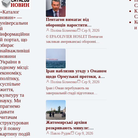
С
К
«Каталог
С
новин» —
Пентагон вимагає від
К
універсальни
оборонців наростити
и
й
виробництво боєприпасів
Поліна Більченко
Сер 9, 2026
інформаційни
© EPA/OLIVIER HOSLET Пентагон
й портал, що
закликав американські оборонні
збирає
компанії якнайшвидше збільшити
найважливіші
виробництво та постачання зброї,
новини
зокрема боєприпасів, запаси яких
скоротилися
України в
одному місці:
Іран наблизив угоду з Оманом
економіку,
щодо Ормузької протоки, але
політику,
поставив нові умови
Поліна Більченко
Сер 9, 2026
суспільне
Іран і Оман перебувають на
життя,
завершальній стадії підготовки
культуру та
домовленостей щодо нового
науку. Ми
маршруту через Ормузьку протоку. За
прагнемо
попередньою схемою, судна мали…
давати
читачам
Житомирські архіви
структурован
розкривають минуле:
у й повну
унікальні фото покажуть
Павло Рудик
Сер 9, 2026
картину подій