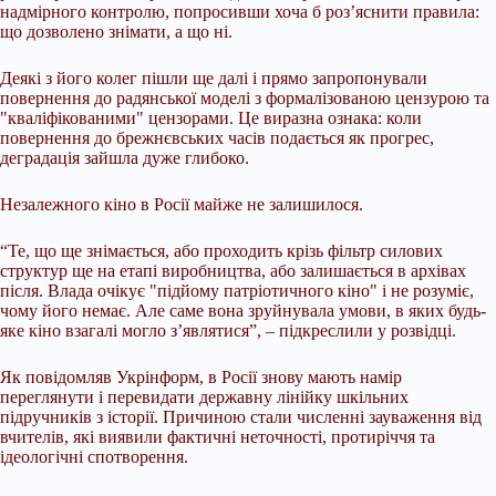
надмірного контролю, попросивши хоча б роз’яснити правила:
що дозволено знімати, а що ні.
Деякі з його колег пішли ще далі і прямо запропонували
повернення до радянської моделі з формалізованою цензурою та
"кваліфікованими" цензорами. Це виразна ознака: коли
повернення до брежнєвських часів подається як прогрес,
деградація зайшла дуже глибоко.
Незалежного кіно в Росії майже не залишилося.
“Те, що ще знімається, або проходить крізь фільтр силових
структур ще на етапі виробництва, або залишається в архівах
після. Влада очікує "підйому патріотичного кіно" і не розуміє,
чому його немає. Але саме вона зруйнувала умови, в яких будь-
яке кіно взагалі могло з’являтися”, – підкреслили у розвідці.
Як повідомляв Укрінформ, в Росії знову мають намір
переглянути і перевидати державну лінійку шкільних
підручників з історії. Причиною стали численні зауваження від
вчителів, які виявили фактичні неточності, протиріччя та
ідеологічні спотворення.