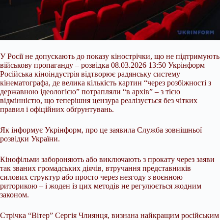
У Росії не допускають до показу кінострічки, що не підтримують
військову пропаганду – розвідка 08.03.2026 13:50 Укрінформ
Російська кіноіндустрія відтворює радянську систему
кінематографа, де велика кількість картин “через розбіжності з
державною ідеологією” потрапляли “в архів” – з тією
відмінністю, що теперішня цензура реалізується без чітких
правил і офіційних обґрунтувань.
Як інформує Укрінформ, про це заявила Служба зовнішньої
розвідки України.
Кінофільми
забороняють або виключають з прокату через заяви
так званих громадських діячів, втручання представників
силових структур або просто через незгоду з воєнною
риторикою – і жоден із цих методів не регулюється жодним
законом.
Стрічка “Вітер” Сергія Члиянця, визнана найкращим російським