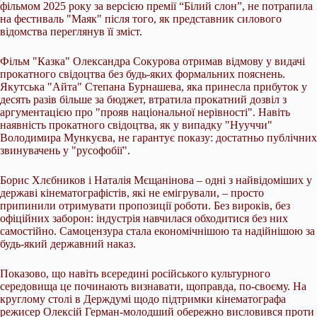
фільмом 2025 року за версією премії “Білий слон”, не потрапила
на фестиваль "Маяк" після того, як представник силового
відомства переглянув її зміст.
Фільм "Казка" Олександра Сокурова отримав відмову у видачі
прокатного свідоцтва без будь-яких формальних пояснень.
Якутська "Айта" Степана Бурнашева, яка принесла прибуток у
десять разів більше за бюджет, втратила прокатний дозвіл з
аргументацією про "прояв національної нерівності". Навіть
наявність прокатного свідоцтва, як у випадку "Нууччи"
Володимира Мункуєва, не гарантує показу: достатньо публічних
звинувачень у "русофобії".
Борис Хлєбников і Наталія Мєщанінова – одні з найвідоміших у
державі кінематографістів, які не емігрували, – просто
припинили отримувати пропозиції роботи. Без вироків, без
офіційних заборон: індустрія навчилася обходитися без них
самостійно. Самоцензура стала економічнішою та надійнішою за
будь-який державний наказ.
Показово, що навіть всередині російського культурного
середовища це починають визнавати, щоправда, по-своєму. На
круглому столі в Держдумі щодо підтримки кінематографа
режисер Олексій Герман-молодший обережно висловився проти