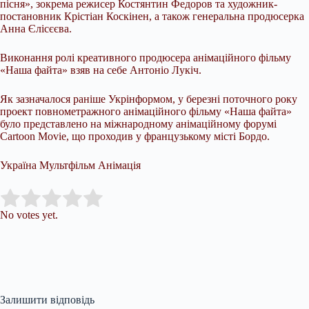
пісня», зокрема режисер Костянтин Федоров та художник-
постановник Крістіан Коскінен, а також генеральна продюсерка
Анна Єлісєєва.
Виконання ролі креативного продюсера анімаційного фільму
«Наша файта» взяв на себе Антоніо Лукіч.
Як зазначалося раніше Укрінформом, у березні поточного року
проект повнометражного анімаційного фільму «Наша файта»
було представлено на міжнародному анімаційному форумі
Cartoon Movie, що проходив у французькому місті Бордо.
Україна Мультфільм Анімація
Submit Rating
Rate this item:
No votes yet.
Залишити відповідь