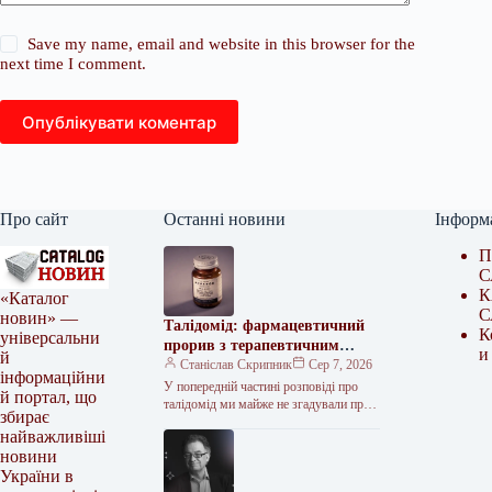
Save my name, email and website in this browser for the
next time I comment.
Опублікувати коментар
Про сайт
Останні новини
Інформ
П
С
К
«Каталог
С
новин» —
Талідомід: фармацевтичний
К
універсальни
прорив з терапевтичним
и
й
потенціалом
Станіслав Скрипник
Сер 7, 2026
інформаційни
У попередній частині розповіді про
й портал, що
талідомід ми майже не згадували про
збирає
тогочасну ситуацію в США. А там
найважливіші
події розгорталися за…
новини
України в