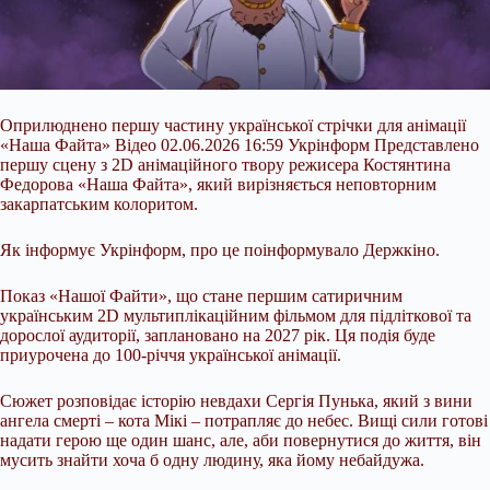
Оприлюднено першу частину української стрічки для анімації
«Наша Файта» Відео 02.06.2026 16:59 Укрінформ Представлено
першу сцену з 2D анімаційного твору режисера Костянтина
Федорова «Наша Файта», який вирізняється неповторним
закарпатським колоритом.
Як інформує Укрінформ, про це поінформувало Держкіно.
Показ «Нашої Файти», що стане першим сатиричним
українським 2D мультиплікаційним фільмом для підліткової та
дорослої аудиторії, заплановано на 2027 рік. Ця подія буде
приурочена до 100-річчя
української анімації.
Сюжет розповідає історію невдахи Сергія Пунька, який з вини
ангела смерті – кота Мікі – потрапляє до небес. Вищі сили готові
надати герою ще один шанс, але, аби повернутися до життя, він
мусить знайти хоча б одну людину, яка йому небайдужа.