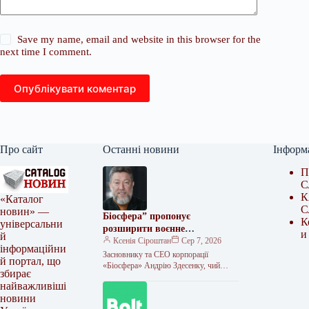
Save my name, email and website in this browser for the
next time I comment.
Опублікувати коментар
Про сайт
Останні новини
Інформ
П
С
К
«Каталог
С
новин» —
Біосфера” пропонує
К
універсальни
розширити воєнне
и
й
страхування та запровадити
Ксенія Сіроштан
Сер 7, 2026
інформаційни
мораторій на перевірки
Засновнику та СЕО корпорації
й портал, що
«Біосфера» Андрію Здесенку, чий
збирає
бізнес нещодавно зазнав збитків
найважливіші
наблизно на 150 мільйонів гривень
новини
через ворожий удар…