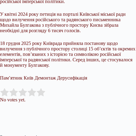
російської імперської політики.
У квітні 2024 року петиція на порталі Київської міської ради
щодо вилучення російського та радянського письменника
Михайла Булгакова з публічного простору Києва зібрала
необхідні для розгляду 6 тисяч голосів.
18 грудня 2025 року Київрада прийняла постанову щодо
вилучення з публічного простору столиці 15 об’єктів та окремих
елементів, пов’язаних з історією та символікою російської
імперської та радянської політики. Серед інших, це стосувалося
й монументу Булгакову.
Пам’ятник Київ Демонтаж Дерусифікація
Submit Rating
Rate this item:
No votes yet.