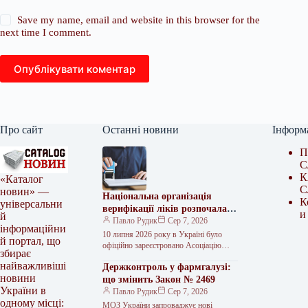
Save my name, email and website in this browser for the
next time I comment.
Опублікувати коментар
Про сайт
Останні новини
Інформ
П
С
К
«Каталог
С
новин» —
Національна організація
К
універсальни
верифікації ліків розпочала
и
й
роботу в Україні
Павло Рудик
Сер 7, 2026
інформаційни
10 липня 2026 року в Україні було
й портал, що
офіційно зареєстровано Асоціацію
збирає
«Національна організація з верифікації
найважливіші
Держконтроль у фармгалузі:
лікарських засобів» (НОВЛЗ). Цей
новини
крок знаменує…
що змінить Закон № 2469
України в
Павло Рудик
Сер 7, 2026
одному місці:
МОЗ України запроваджує нові