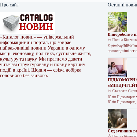
Про сайт
Останні нови
Виноробство п
«Каталог новин» — універсальний
Поліна Більчен
інформаційний портал, що збирає
© pixabay/JillWell
найважливіші новини України в одному
прохолодніші регі
місці: економіку, політику, суспільне життя,
культуру та науку. Ми прагнемо давати
читачам структуровану й повну картину
подій в країні. Щодня — свіжа добірка
головного без зайвого.
ПІДКОМОРНА
«МІНДІЧГЕЙ
Станіслав Скри
Юлія Підкоморна у
Юлія Підкоморна, 
Суд зупинив р
Поліна Більчен