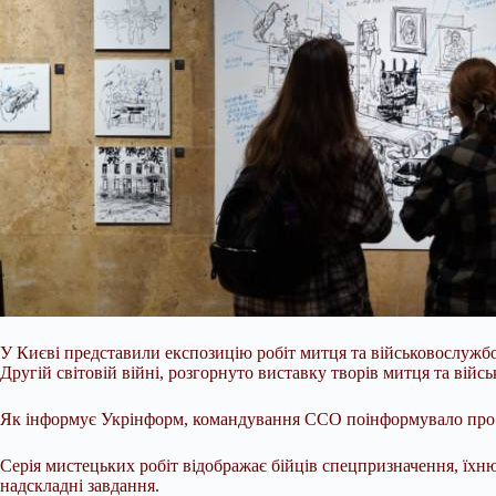
У Києві представили експозицію робіт митця та військовослужбо
Другій світовій війні, розгорнуто виставку творів митця та ві
Як інформує Укрінформ, командування ССО поінформувало про це
Серія мистецьких робіт відображає бійців
спецпризначення, їхню
надскладні завдання.