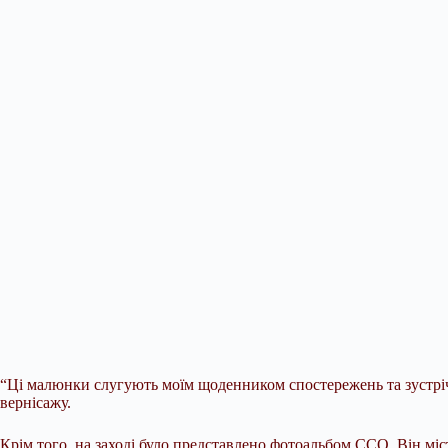
“Ці малюнки слугують моїм щоденником спостережень та зустрічей
вернісажу.
Крім того, на заході було представлено фотоальбом ССО. Він міс