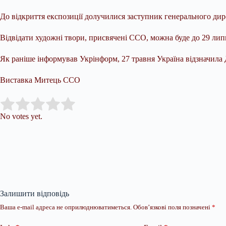
До відкриття експозиції долучилися заступник генерального ди
Відвідати художні твори, присвячені ССО, можна буде до 29 лип
Як раніше інформував Укрінформ, 27 травня Україна відзначила 
Виставка Митець ССО
Submit Rating
Rate this item:
No votes yet.
Залишити відповідь
Ваша e-mail адреса не оприлюднюватиметься.
Обов’язкові поля позначені
*