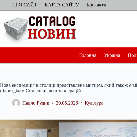
Перейти
ПРО САЙТ
КАРТА САЙТУ
Контакти
до
вмісту
Головна
Україна
Пол
Нова експозиція в столиці представлена митцем, який також є в
підрозділам Сил спеціальних операцій.
Павло Рудик
30.05.2026
Культура