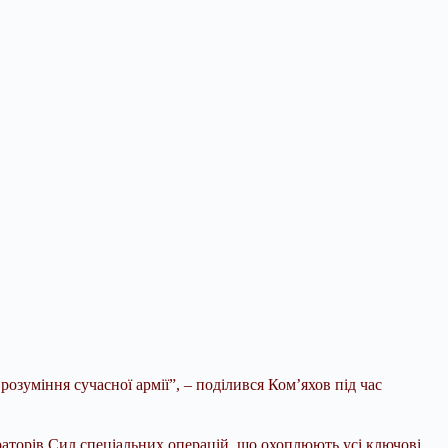
озуміння сучасної армії”, – поділився Комʼяхов під час
ераторів Сил спеціальних операцій, що охоплюють усі ключові