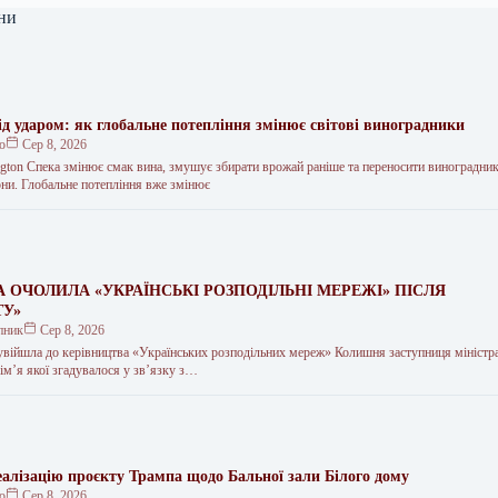
ни
ід ударом: як глобальне потепління змінює світові виноградники
ко
Сер 8, 2026
ington Спека змінює смак вина, змушує збирати врожай раніше та переносити виноградни
они. Глобальне потепління вже змінює
 ОЧОЛИЛА «УКРАЇНСЬКІ РОЗПОДІЛЬНІ МЕРЕЖІ» ПІСЛЯ
ТУ»
пник
Сер 8, 2026
війшла до керівництва «Українських розподільних мереж» Колишня заступниця міністра
ім’я якої згадувалося у зв’язку з…
еалізацію проєкту Трампа щодо Бальної зали Білого дому
ко
Сер 8, 2026