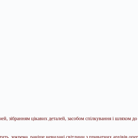
, зібранням цікавих деталей, засобом спілкування і шляхом до р
тить, зокрема, раніше невидані світлини з приватних архівів оп