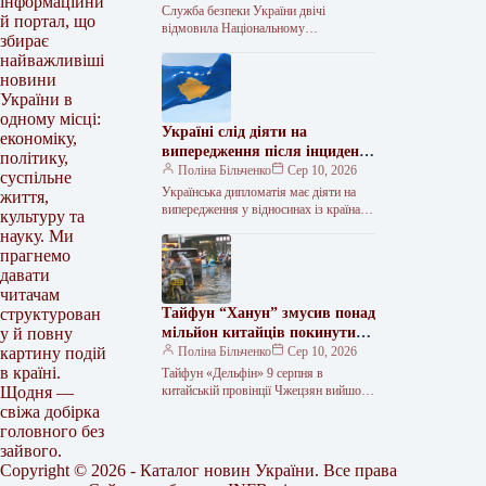
інформаційни
Служба безпеки України двічі
й портал, що
відмовила Національному
збирає
антикорупційному бюро в ініціюванні
найважливіші
запровадження санкцій стосовно
новини
колишнього народного депутата від
«Партії
України в
одному місці:
Україні слід діяти на
економіку,
випередження після інциденту
політику,
в Косово, наголосив Грубінко
Поліна Більченко
Сер 10, 2026
суспільне
Українська дипломатія має діяти на
життя,
випередження у відносинах із країнами
культуру та
Балканського півострова та
науку. Ми
враховувати специфіку кожної
прагнемо
держави, зокрема Косова і…
давати
читачам
Тайфун “Ханун” змусив понад
структурован
мільйон китайців покинути
у й повну
домівки
Поліна Більченко
Сер 10, 2026
картину подій
в країні.
Тайфун «Дельфін» 9 серпня в
китайській провінції Чжецзян вийшов
Щодня —
на сушу тайфун “Дельфін”. Через
свіжа добірка
тропічний циклон евакуювали понад 1
головного без
млн…
зайвого.
Copyright © 2026 - Каталог новин України. Все права