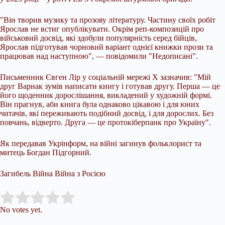
"Він творив музику та прозову літературу. Частину своїх робіт
Ярослав не встиг опублікувати. Окрім реп-композицій про
військовий досвід, які здобули популярність серед бійців,
Ярослав підготував чорновий варіант однієї книжки прози та
працював над наступною", — повідомили "Недописані".
Письменник Євген Лір у соціальній мережі Х зазначив: "Мій
друг Варнак зумів написати книгу і готував другу. Перша — це
його щоденник дорослішання, викладений у художній формі.
Він прагнув, аби книга була однаково цікавою і для юних
читачів, які переживають подібний досвід, і для дорослих. Без
повчань, відверто. Друга — це протокіберпанк про Україну".
Як передавав Укрінформ, на війні загинув фольклорист та
митець Богдан Підгорний.
Загибель Війна Війна з Росією
Submit Rating
Rate this item:
No votes yet.