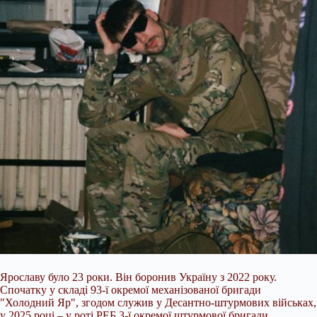
Ярославу було 23 роки. Він боронив Україну з 2022 року.
Спочатку у складі 93-ї окремої механізованої бригади
"Холодний Яр", згодом служив у Десантно-штурмових військах,
у 2025 році – у роті РЕБ
3-ї окремої штурмової бригади.