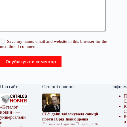
Save my name, email and website in this browser for the
next time I comment.
Опублікувати коментар
Про сайт
Останні новини
Інформ
П
С
К
«Каталог
С
новин» —
СБУ двічі заблокувала санкції
К
універсальни
проти Юрія Іванющенка
и
й
Станіслав Скрипник
Сер 10, 2026