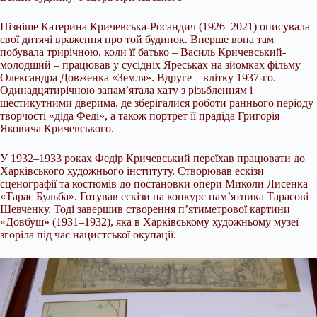
Пізніше Катерина Кричевська-Росандич (1926–2021) описувала
свої дитячі враження про той будинок. Вперше вона там
побувала трирічною, коли її батько – Василь Кричевський-
молодший – працював у сусідніх Яреськах на зйомках фільму
Олександра Довженка «Земля». Вдруге – влітку 1937-го.
Одинадцятирічною запам’ятала хату з різьбленням і
шестикутними дверима, де зберігалися роботи раннього періоду
творчості «діда Феді», а також портрет її прадіда Григорія
Яковича Кричевського.
У 1932–1933 роках Федір Кричевський переїхав працювати до
Харківського художнього інституту. Створював ескізи
сценографії та костюмів до постановки опери Миколи Лисенка
«Тарас Бульба». Готував ескізи на конкурс пам’ятника Тарасові
Шевченку. Тоді завершив створення п’ятиметрової картини
«Довбуш» (1931–1932), яка в Харківському художньому музеї
згоріла під час нацистської окупації.