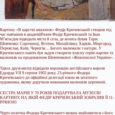
Картину «В царстві амазонок» Федір Кричевський створив під
час навчання в академіїРазом Федір Кричевський та Іван
М’ясоєдов відвідали міста й села, де колись бував Тарас
Шевченко: Сорочинці, Яготин, Михайлівку, Харків, Миргород,
Переяслав, Київ, Чернігів… Багато малювали з натури. У
Кричевського навіть був задум створити власну серію картин та
малюнків на продовження Шевченкової «Живописної України».
Удвох друзі-митці відвідали коронацію англійського короля
Едуарда VII 9 серпня 1902 року. 23-річного Федора
Кричевського до офіційної делегації взяли як штатного
художника, якому доручили виконання малюнків церемонії.
СЕСТРА МАРІЯ У 70 РОКІВ ПОДАРУВАЛА МУЗЕЄВІ
КАРТИНУ, НА ЯКІЙ ФЕДІР КРИЧЕВСЬКИЙ ЗОБРАЗИВ ЇЇ 11-
РІЧНОЮ
Через полотна Федора Кричевського можна знайомитися з його