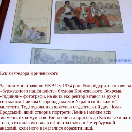
Ескізи Федора Кричевського
За анонімною заявою НКВС у 1934 році було відкрито справу на
«буржуазного націоналіста» Федора Кричевського. Зокрема,
«підшили» фотографії, на яких екс-ректор вітався за руку з
гетьманом Павлом Скоропадським в Українській академії
мистецтв. Тоді художника врятував студентський друг Ісаак
Бродський, який створив портрети Леніна і майже всіх
знаменитих комуністів. Він особисто приїхав до Києва захищати
того, хто юнаком ставав стіною за нього в Петербурзькій
академії, коли його намагалися образити інші.