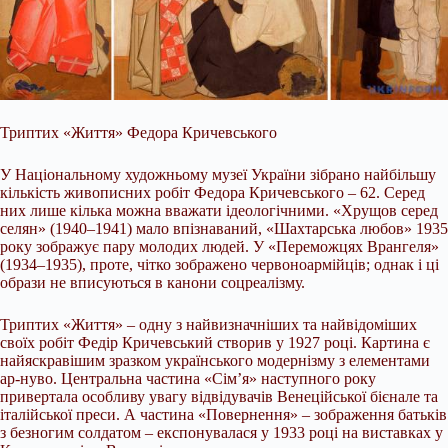
Триптих «Життя» Федора Кричевського
У Національному художньому музеї України зібрано найбільшу
кількість живописних робіт Федора Кричевського – 62. Серед
них лише кілька можна вважати ідеологічними. «Хрущов серед
селян» (1940–1941) мало впізнаваний, «Шахтарська любов» 1935
року зображує пару молодих людей. У «Переможцях Врангеля»
(1934–1935), проте, чітко зображено червоноармійців; однак і ці
образи не вписуються в канони соцреалізму.
Триптих «Життя» – одну з найвизначніших та найвідоміших
своїх робіт Федір Кричевський створив у 1927 році. Картина є
найяскравішим зразком українського модернізму з елементами
ар-нуво. Центральна частина «Сім’я» наступного року
привертала особливу увагу відвідувачів Венеційської бієнале та
італійської преси. А частина «Повернення» – зображення батьків
з безногим солдатом – експонувалася у 1933 році на виставках у