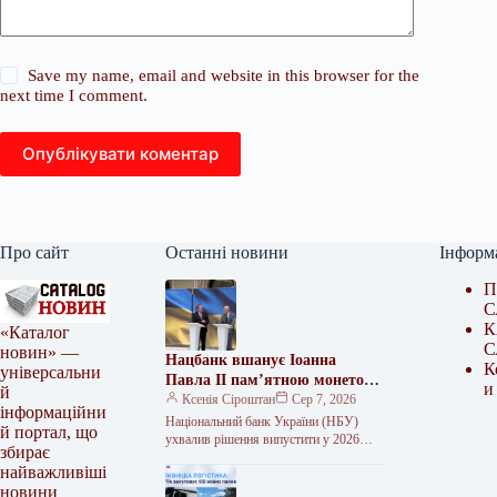
Save my name, email and website in this browser for the
next time I comment.
Опублікувати коментар
Про сайт
Останні новини
Інформ
П
С
К
«Каталог
С
новин» —
Нацбанк вшанує Іоанна
К
універсальни
Павла II пам’ятною монетою
и
й
2026 року
Ксенія Сіроштан
Сер 7, 2026
інформаційни
Національний банк України (НБУ)
й портал, що
ухвалив рішення випустити у 2026
збирає
році пам’ятну монету, присвячену
найважливіші
Папі Римському Іоанну Павлу II та 25-
новини
річчю…