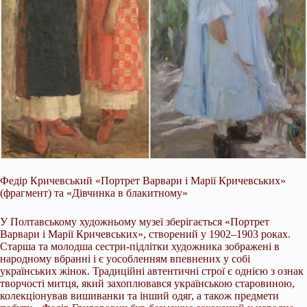
Федір Кричевський «Портрет Варвари і Марії Кричевських»
(фрагмент) та «Дівчинка в блакитному»
У Полтавському художньому музеї зберігається «Портрет
Варвари і Марії Кричевських», створений у 1902–1903 роках.
Старша та молодша сестри-підлітки художника зображені в
народному вбранні і є уособленням впевнених у собі
українських жінок. Традиційні автентичні строї є однією з ознак
творчості митця, який захоплювався українською старовиною,
колекціонував вишиванки та інший одяг, а також предмети