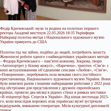
Федір Кричевський: музи та родина на полотнах першого
ректора Академії мистецтв 22.05.2026 18:35 Укрінформ
Найкращі полотна митця з Національного художнього музею
України прямують до США
Полотна під час війни, подібно до людей, потребують захисту.
Живописні роботи одного з найвидатніших українських митців
– Федора Кричевського – пам’ятні кожному. Зокрема, твори
«Автопортрет у білому кожусі», «Наречена», триптих «Сім’я» з
нині актуалізованими об’єднаними сенсами «Любов», «Сім’я»,
«Повернення»,
перебувають поза межами свого постійного
пристановища, Національного художнього музею України. Вони
були вивезені разом з іншими найкращими роботами у 2022 році
під обстрілами для представлення у дружніх європейських
країнах, провели два місяці в рідних стінах в рамках виставки
«В епіцентрі бурі. Сецесія в Україні». Від кінця листопада 2023-
го, коли внаслідок ворожих атак українські музеї зустрічали
відвідувачів, вмикаючи генератори. Місія культурної дипломатії
триває.