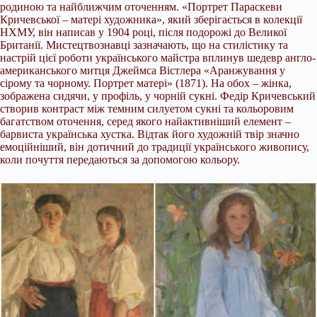
родиною та найближчим оточенням. «Портрет Параскеви
Кричевської – матері художника», який зберігається в колекції
НХМУ, він написав у 1904 році, після подорожі до Великої
Британії. Мистецтвознавці зазначають, що на стилістику та
настрій цієї роботи українського майстра вплинув шедевр англо-
американського митця Джеймса Вістлера «Аранжування у
сірому та чорному. Портрет матері» (1871). На обох – жінка,
зображена сидячи, у профіль, у чорній сукні. Федір Кричевський
створив контраст між темним силуетом сукні та кольоровим
багатством оточення, серед якого найактивніший елемент –
барвиста українська хустка. Відтак його художній твір значно
емоційніший, він дотичний до традиції українського живопису,
коли почуття передаються за допомогою кольору.