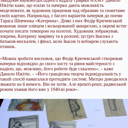
Завідувач науково-дослідного відділу графіки НХМУ Данило
Нікітін каже, що ескізи та начерки дають можливість
моделювати, як художник працював над образами та сюжетами
своїх картин. Наприклад, є багато варіантів начерків до поеми
Тараса Шевченка «Катерина». Деякі з них Федір Кричевський
виконав лише олівцем і кольорований аквареллю, а окремі встиг
почати писати темперою на полотні. Художник зображував,
зокрема, Катерину замріяну та в розпачі; зустріч Івасика з
батьком-москалем, і фінал, коли Івасик із кобзарем слухають
пташок.
«Можна зробити висновок, що Федір Кричевський створював
начерки відповідно до свого хисту та рівня майстерності з
надією, що, можливо, його роботи буде схвалено», – каже
Данило Нікітін. – «Його грандіозна творча індивідуальність у
такий спосіб намагалася протидіяти системі. Митцю доводилося
зважати на її вимоги. Він не хотів. Але врешті-решт, радянський
режим зламав його вже у 1940-ві роки».