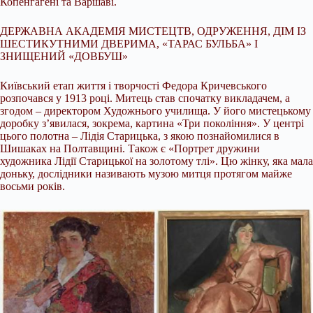
Копенгагені та Варшаві.
ДЕРЖАВНА АКАДЕМІЯ МИСТЕЦТВ, ОДРУЖЕННЯ, ДІМ ІЗ
ШЕСТИКУТНИМИ ДВЕРИМА, «ТАРАС БУЛЬБА» І
ЗНИЩЕНИЙ «ДОВБУШ»
Київський етап життя і творчості Федора Кричевського
розпочався у 1913 році. Митець став спочатку викладачем, а
згодом – директором Художнього училища. У його мистецькому
доробку з’явилася, зокрема, картина «Три покоління». У центрі
цього полотна – Лідія Старицька, з якою познайомилися в
Шишаках на Полтавщині. Також є «Портрет дружини
художника Лідії Старицької на золотому тлі». Цю жінку, яка мала
доньку, дослідники називають музою митця протягом майже
восьми років.