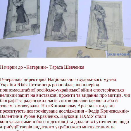
Начерки до «Катерини» Тараса Шевченка
Генеральна директорка Національного художнього музею
України Юлія Литвинець розповідає, що в період
повномасштабної російсько-української війни спостерігається
великий запит на виставкові проєкти та видання про митців, чиї
біографії за радянських часів спотворювали ідеологи або й
зовсім замовчували. На «Книжковому Арсеналі» видавці
презентують довгоочікуване дослідження «Федір Кричевський»
Валентини Рубан-Кравченко. Науковці НХМУ стали
консультантами в його підготовці та додали всі уточнення щодо
атрибуції творів видатного українського митця станом на