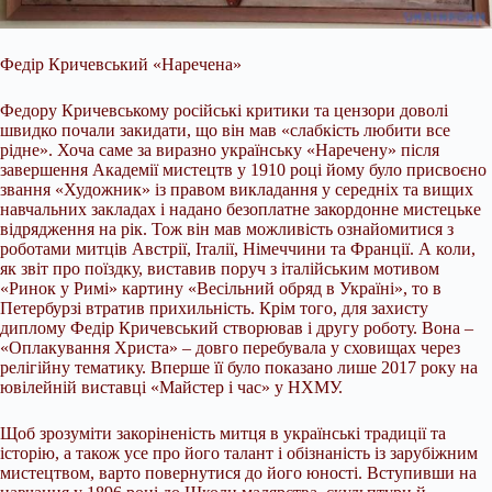
Федір Кричевський «Наречена»
Федору Кричевському російські критики та цензори доволі
швидко почали закидати, що він мав «слабкість любити все
рідне». Хоча саме за виразно українську «Наречену» після
завершення Академії мистецтв у 1910 році йому було присвоєно
звання «Художник» із правом викладання у середніх та вищих
навчальних закладах і надано безоплатне закордонне мистецьке
відрядження на рік. Тож він мав можливість ознайомитися з
роботами митців Австрії, Італії, Німеччини та Франції. А коли,
як звіт про поїздку, виставив поруч з італійським мотивом
«Ринок у Римі» картину «Весільний обряд в Україні», то в
Петербурзі втратив прихильність. Крім того, для захисту
диплому Федір Кричевський створював і другу роботу. Вона –
«Оплакування Христа» – довго перебувала у сховищах через
релігійну тематику. Вперше її було показано лише 2017 року на
ювілейній виставці «Майстер і час» у НХМУ.
Щоб зрозуміти закоріненість митця в українські традиції та
історію, а також усе про його талант і обізнаність із зарубіжним
мистецтвом, варто повернутися до його юності. Вступивши на