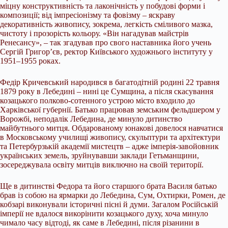
міцну конструктивність та лаконічність у побудові форми і
композиції; від імпресіонізму та фовізму – яскраву
декоративність живопису, зокрема, легкість сміливого мазка,
чистоту і прозорість кольору. «Він нагадував майстрів
Ренесансу», – так згадував про свого наставника його учень
Сергій Григор’єв, ректор Київського художнього інституту у
1951–1955 роках.
Федір Кричевський народився в багатодітній родині 22 травня
1879 року в Лебедині – нині це Сумщина, а після скасування
козацького полково-сотенного устрою місто входило до
Харківської губернії. Батько працював земським фельдшером у
Ворожбі, неподалік Лебедина, де минуло дитинство
майбутнього митця. Обдарованому юнакові довелося навчатися
в Московському училищі живопису, скульптури та архітектури
та Петербурзькій академії мистецтв – адже імперія-завойовник
українських земель, зруйнувавши заклади Гетьманщини,
зосереджувала освіту митців виключно на своїй території.
Ще в дитинстві Федора та його старшого брата Василя батько
брав із собою на ярмарки до Лебедина, Сум, Охтирки, Ромен, де
кобзарі виконували історичні пісні й думи. Загалом Російській
імперії не вдалося викорінити козацького духу, хоча минуло
чимало часу відтоді, як саме в Лебедині, після різанини в