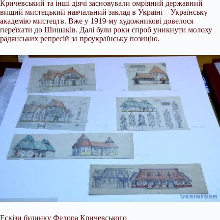
Кричевський та інші діячі засновували омріяний державний
вищий мистецький навчальний заклад в Україні – Українську
академію мистецтв. Вже у 1919-му художникові довелося
переїхати до Шишаків. Далі були роки спроб уникнути молоху
радянських репресій за проукраїнську позицію.
Ескізи будинку Федора Кричевського