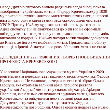
Перед Другою світовою війною радянська влада знову почала
задобрювати українських митців. Федору Кричевському у 1939-
му присвоїли ступінь доктора мистецтвознавчих наук, а навесні
наступного року надали звання заслуженого діяча мистецтв
УРСР. Проте у 1943-му художника позбавлять цього звання.
Адже спочатку він не евакуювався до Уфи (бо не оформили
виїзд дружині), а згодом знову не вписався в плани спецорганів,
виїхавши за кордон. У 1946-му чотири місяці хворим добирався
до Києва, де його вже позбавили житла. Прихистився поблизу
столиці, в Ірпені. А наступного року, 30 липня, митця не стало.
ДОСЛІДЖЕННЯ 222 ГРАФІЧНИХ ТВОРІВ І НОВЕ ВИДАННЯ
ПРО ФЕДОРА КРИЧЕВСЬКОГО
У колекцію Національного художнього музею України у 2020
році меценати передали 222 графічних твори художника Федора
Кричевського. Це малюнки, начерки та ескізи зі збірки Ольги
Гершуні, яка отримала великий архів першого ректора
української Академії мистецтв у спадок від матері, Аріадни
Павлівни, яка близько спілкувалася з удовою митця, Наталею
Кричевською, та опікувалася нею в останні роки життя.
Документальну частину, пов’язану з життям Федора
Кричевського та його родини, Ольга Гершуні подарувала музею