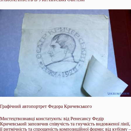
Графічний автопортрет Федора Кричевського
Мистецтвознавці констатують: від Ренесансу Федір
Кричевський запозичив співучість та гнучкість видовженої лінії,
її ритмічність та спрощеність композиційної форми; від кубізму –