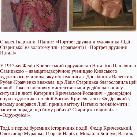
Спарені картини. Підпис: «Портрет дружини художника Лідії
Старицької на золотому тлі» (фрагмент) і «Портрет дружини
Наталі»
У 1917-му Федір Кричевський одружився з Наталією Павлівною
Савицькою – двадцятидворічною ученицею Київського
художнього училища, яку він теж писав. Дослідниця Валентина
Рубан-Кравченко вважала, що Лідія Старицька благословила цей
шлюб. Такого висновку мистецтвознавиця дійшла з опису
ситуації в листі Катерини Кричевської-Росандич – двоюрідної
онуки художника по лінії Василя Кричевського. Федір, який у
всьому довірявся Лідії, привів вагітну Наталію познайомити і
запитав поради, що йому робити? Старицька відповіла:
«Одружуйся!».
Тоді, в період буремних історичних подій, Федір Кричевський,
Олександр Мурашко, Георгій Нарбут, Михайло Бойчук, Василь