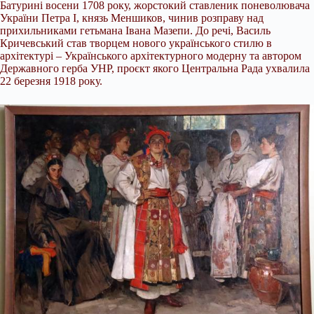
Батурині восени 1708 року, жорстокий ставленик поневолювача
України Петра І, князь Меншиков, чинив розправу над
прихильниками гетьмана Івана Мазепи. До речі, Василь
Кричевський став творцем нового українського стилю в
архітектурі – Українського архітектурного модерну та автором
Державного герба УНР, проєкт якого Центральна Рада ухвалила
22 березня 1918 року.