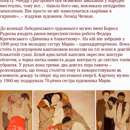
побуту. «Федір Григорович був безмежно закоханий у народне
мистецтво, тому все… тішило його око, викликало непідробне
захоплення. Він просто не міг намилуватися скарбами в
скринях», – згадував художник Леонід Чичкан.
До колекції Лебединського художнього музею імені Бориса
Руднєва входить рання імпресіоністична робота Федора
Кричевського «Дівчинка в блакитному». На ній він зобразив у
1900 році теж молодшу сестру Марію – одинадцятирічною. Вона
стоїть із розпущеним каштановим волоссям на тлі зелені в довгій
блакитній сукні. Білий крислатий капелюх окреслює контури
обличчя, а чорна нитка намиста додає контрасту до світлих тонів
убрання. У руках вона тримає два довгих пера павича –
розповідають, що понад століття тому їх використовували як
елементи декору та оберіг від негативної енергії. Картину музею
у 1960-му подарувала 70-річна сестра художника Марія.