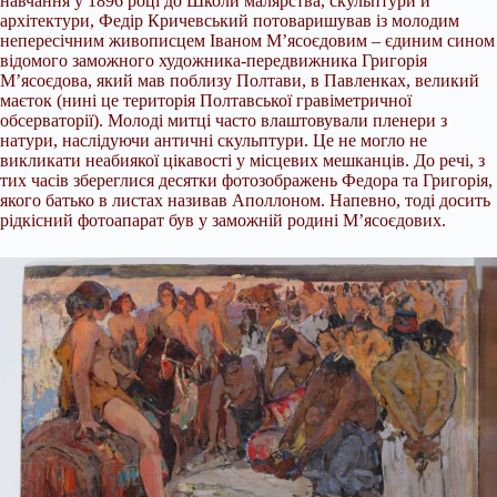
навчання у 1896 році до Школи малярства, скульптури й
архітектури, Федір Кричевський потоваришував із молодим
непересічним живописцем Іваном М’ясоєдовим – єдиним сином
відомого заможного художника-передвижника Григорія
М’ясоєдова, який мав поблизу Полтави, в Павленках, великий
маєток (нині це територія Полтавської гравіметричної
обсерваторії). Молоді митці часто влаштовували пленери з
натури, наслідуючи античні скульптури. Це не могло не
викликати неабиякої цікавості у місцевих мешканців. До речі, з
тих часів збереглися десятки фотозображень Федора та Григорія,
якого батько в листах називав Аполлоном. Напевно, тоді досить
рідкісний фотоапарат був у заможній родині М’ясоєдових.