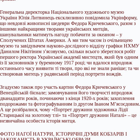
Генеральна директорка Національного художнього музею
України Юлія Литвинець ексклюзивно повідомила Укрінформу,
що невдовзі живописні шедеври Федора Кричевського, разом з
іншими найкращими творами українських митців,
шанувальники матимуть нагоду побачити за океаном – у
Сполучених Штатах Америки. А ми тим часом із очільницею
музею та завідувачем науково-дослідного відділу графіки НХМУ
Данилом Нікітіним з’ясовуємо, скільки всього збереглося робіт
першого ректора Української академії мистецтв, який був одним
із її засновників у буремному 1917 році; чи вдалося впродовж
останнього часу виявити ті твори, про які не знали раніше; та чи
створював митець у радянський період портрети вождів.
Згадуємо також про участь картин Федора Кричевського у
Венеційській бієнале; замовчування його творчості впродовж
дванадцяти років, починаючи з кінця 1920-х років; захоплення
подорожами та фотографуванням із другом Іваном М’ясоєдовим.
А ще розібралися, чому «Портрет дружини художника Лідії
Старицької на золотому тлі» та «Портрет дружини Наталі» – це
незвичайна особиста історія митця.
ФОТО НАГОЇ НАТУРИ, ІСТОРИЧНІ ДУМИ КОБЗАРІВ І
ЗАКОХАНІСТЬ В УКРАЇНСЬКІ ОБРАЗИ