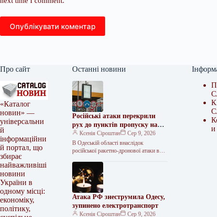
next time I comment.
Опублікувати коментар
Про сайт
Останні новини
Інформ
П
С
К
«Каталог
С
новин» —
Російські атаки перекрили
К
універсальни
рух до пунктів пропуску на
и
й
кордоні з Молдовою
Ксенія Сіроштан
Сер 9, 2026
інформаційни
В Одеській області внаслідок
й портал, що
російської ракетно-дронової атаки в
збирає
ніч на неділю, 9 серпня, тимчасово
найважливіші
обмежили рух на трасі “Одеса–Рені”.
новини
<img…
України в
одному місці:
Атака РФ знеструмила Одесу,
економіку,
зупинено електротранспорт
політику,
Ксенія Сіроштан
Сер 9, 2026