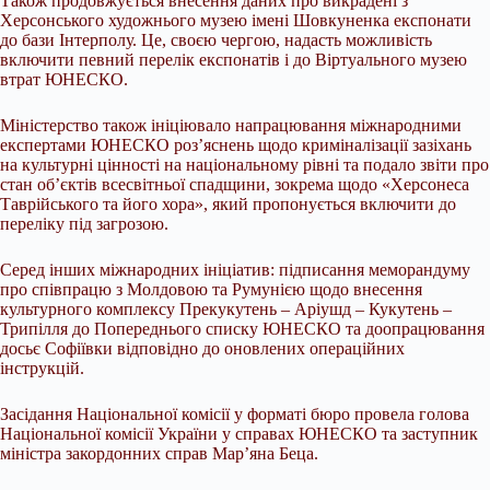
Також продовжується внесення даних про викрадені з
Херсонського художнього музею імені Шовкуненка експонати
до бази Інтерполу. Це, своєю чергою, надасть можливість
включити певний перелік експонатів і до Віртуального музею
втрат ЮНЕСКО.
Міністерство також ініціювало напрацювання міжнародними
експертами ЮНЕСКО роз’яснень щодо криміналізації зазіхань
на культурні цінності на національному рівні та подало звіти про
стан об’єктів всесвітньої спадщини, зокрема щодо «Херсонеса
Таврійського та його хора», який пропонується включити до
переліку під загрозою.
Серед інших міжнародних ініціатив: підписання меморандуму
про співпрацю з Молдовою та Румунією щодо внесення
культурного комплексу Прекукутень – Аріушд – Кукутень –
Трипілля до Попереднього списку ЮНЕСКО та доопрацювання
досьє Софіївки відповідно до оновлених операційних
інструкцій.
Засідання Національної комісії у форматі бюро провела голова
Національної комісії України у справах ЮНЕСКО та заступник
міністра закордонних справ Мар’яна Беца.