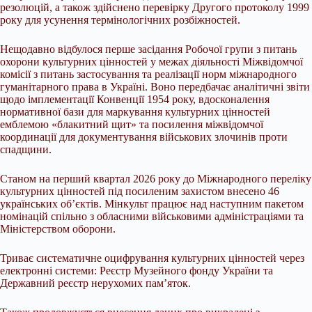
резолюцій, а також здійснено перевірку Другого протоколу 1999
року для усунення термінологічних розбіжностей.
Нещодавно відбулося перше засідання Робочої групи з питань
охорони культурних цінностей у межах діяльності Міжвідомчої
комісії з питань застосування та реалізації норм міжнародного
гуманітарного права в Україні. Воно передбачає аналітичні звіти
щодо імплементації Конвенції 1954 року, вдосконалення
нормативної бази для маркування культурних цінностей
емблемою «блакитний щит» та посилення міжвідомчої
координації для документування військових злочинів проти
спадщини.
Станом на перший квартал 2026 року до Міжнародного переліку
культурних цінностей під посиленим захистом внесено 46
українських об’єктів. Мінкульт працює над наступним пакетом
номінацій спільно з обласними військовими адміністраціями та
Міністерством оборони.
Триває систематичне оцифрування культурних цінностей через
електронні системи: Реєстр Музейного фонду України та
Державний реєстр нерухомих пам’яток.