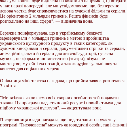
яка сума коштів буде виділена на кожний з напрямків, ці витрати
у нас наразі попередні, але ми усвідомлюємо, що, безперечно,
левова частка буде спрямовуватися на художні фільми та серіали.
Це орієнтовно 2 мільярди гривень. Решта фінансів буде
розподілено на інші сфери", — відзначила вона.
Бережна поінформувала, що в українському бюджеті
зарезервували 4 мільярди гривень з метою виробництва
українського культурного продукту в таких категоріях, як
художні кінофільми й серіали, документальні стрічки та серіали,
анімаційні фільми й серіали для дитячої аудиторії, сучасна
музика, перформативне мистецтво (театри), візуальне
мистецтво, музейні експозиції, а також аудіовізуальні шоу та
контент для соціальних мереж.
Очільниця міністерства нагадала, що прийом заявок розпочався
3 квітня.
"Ми всіляко закликаємо всіх творчих особистостей подавати
заявки. Ця програма надасть новий ресурс і новий стимул для
підйому української культури", — акцентувала вона.
Представниця влади нагадала, що подати запит на участь у
програмі "Тисячовесна" можуть як юридичні особи, так і фізичні