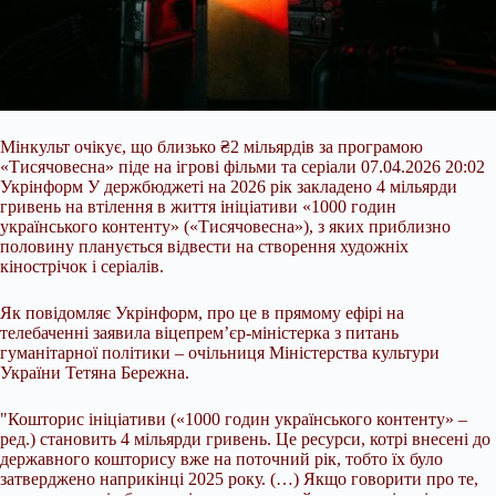
Мінкульт очікує, що близько ₴2 мільярдів за програмою
«Тисячовесна» піде на ігрові фільми та серіали 07.04.2026 20:02
Укрінформ У держбюджеті на 2026 рік закладено 4 мільярди
гривень на втілення в життя ініціативи «1000 годин
українського контенту» («Тисячовесна»), з яких приблизно
половину планується відвести на створення художніх
кінострічок і серіалів.
Як повідомляє Укрінформ, про це в прямому ефірі на
телебаченні заявила віцепрем’єр-міністерка з питань
гуманітарної політики – очільниця Міністерства культури
України Тетяна Бережна.
"Кошторис ініціативи («1000 годин українського контенту» –
ред.) становить 4 мільярди гривень. Це ресурси, котрі внесені до
державного кошторису вже на поточний рік, тобто їх було
затверджено наприкінці 2025 року. (…) Якщо говорити про те,