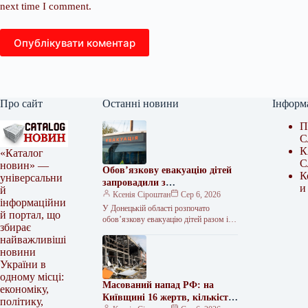
next time I comment.
Опублікувати коментар
Про сайт
Останні новини
Інформ
П
С
К
«Каталог
С
новин» —
Обов’язкову евакуацію дітей
К
універсальни
запровадили з
и
й
найнебезпечніших зон
Ксенія Сіроштан
Сер 6, 2026
інформаційни
Краматорська та двох сусідніх
У Донецькій області розпочато
й портал, що
селищ.
обов’язкову евакуацію дітей разом із
збирає
батьками з населених пунктів
найважливіші
Красноторка та Біленьке, а також
новини
найбільш вразливих…
України в
одному місці:
Масований напад РФ: на
економіку,
Київщині 16 жертв, кількість
політику,