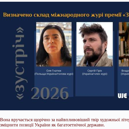
Вона вручається щорічно за найвпливовіший твір художньої літ
зміцнити позиції України як багатоетнічної держави.