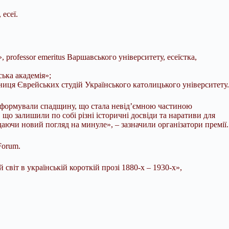
есеї.
rofessor emeritus Варшавського університету, есеїстка,
ська академія»;
івниця Єврейських студій Українського католицького університету.
 сформували спадщину, що стала невід’ємною частиною
що залишили по собі різні історичні досвіди та наративи для
адаючи новий погляд на минуле», – зазначили організатори премії.
Forum.
світ в українській короткій прозі 1880-х – 1930-х»,