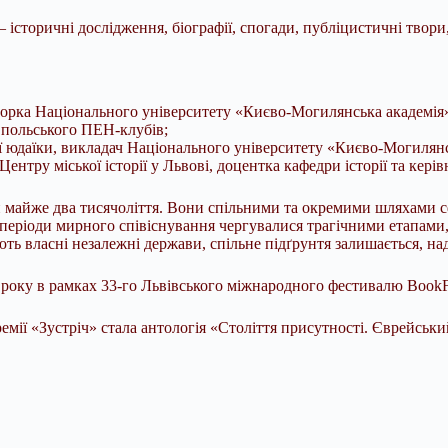
історичні дослідження, біографії, спогади, публіцистичні твори, 
орка Національного університету «Києво-Могилянська академія», p
а польського ПЕН-клубів;
ції юдаїки, викладач Національного університету «Києво-Могилян
ентру міської історії у Львові, доцентка кафедри історії та кер
ни майже два тисячоліття. Вони спільними та окремими шляхами
періоди мирного співіснування чергувалися трагічними етапами, 
дують власні незалежні держави, спільне підґрунтя залишається, н
6 року в рамках 33-го Львівського міжнародного фестивалю Book
мії «Зустріч» стала антологія «Століття присутності. Єврейський 