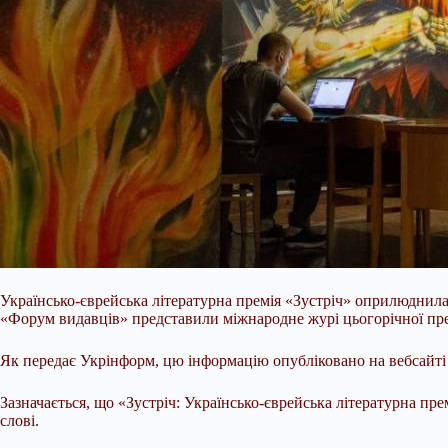
Українсько-єврейська літературна премія «Зустріч» оприлюднила 
«Форум видавців» представили міжнародне журі цьогорічної прем
Як передає Укрінформ, цю інформацію опубліковано на вебсайті 
Зазначається, що «Зустріч: Українсько-єврейська літературна пре
слові.