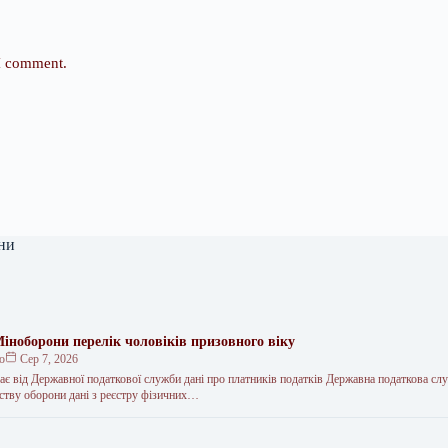
 I comment.
ни
іноборони перелік чоловіків призовного віку
ко
Сер 7, 2026
є від Державної податкової служби дані про платників податків Державна податкова сл
рству оборони дані з реєстру фізичних…