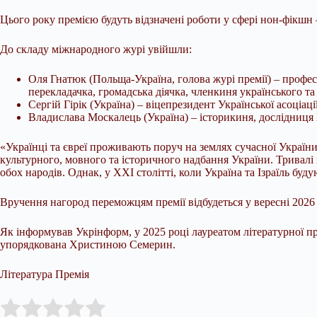
Цього року премією будуть відзначені роботи у сфері нон-фікшн – 
До складу міжнародного журі увійшли:
Оля Гнатюк (Польща-Україна, голова журі премії) – профес
перекладачка, громадська діячка, членкиня українського т
Сергій Гірік (Україна) – віцепрезидент Української асоціа
Владислава Москалець (Україна) – історикиня, дослідниця Ц
«Українці та євреї проживають поруч на землях сучасної Украї
культурного, мовного та історичного надбання України. Тривалі 
обох народів. Однак, у XXI столітті, коли Україна та Ізраїль бу
Вручення нагород переможцям премії відбудеться у вересні 202
Як інформував Укрінформ, у 2025 році лауреатом літературної пре
упорядкована Христиною Семерин.
Література Премія
Submit Rating
Rate this item: