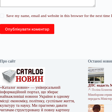
Save my name, email and website in this browser for the next time
Опублікувати коментар
Про сайт
Останні нови
ДПС надасть М
«Каталог новин» — універсальний
Поліна Більчен
інформаційний портал, що збирає
Міноборони отрима
найважливіші новини України в одному
передасть Міністе
місці: економіку, політику, суспільне життя,
культуру та науку. Ми прагнемо давати
читачам структуровану й повну картину