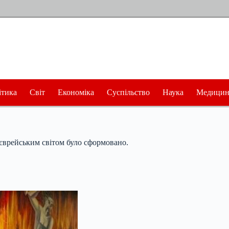
ітика
Світ
Економіка
Суспільство
Наука
Медицин
 єврейським світом було сформовано.