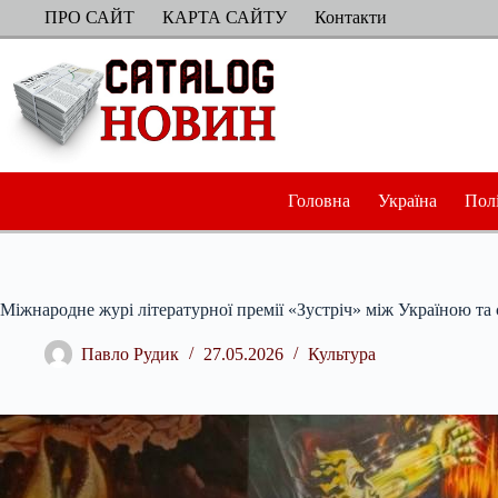
Перейти
ПРО САЙТ
КАРТА САЙТУ
Контакти
до
вмісту
Головна
Україна
Пол
Міжнародне журі літературної премії «Зустріч» між Україною та
Павло Рудик
27.05.2026
Культура