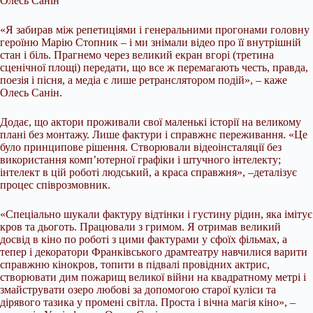
Олесь Санін
«Я забирав між репетиціями і генеральними прогонами головну
героїню Марію Стопник – і ми знімали відео про її внутрішній
стан і біль. Прагнемо через великий екран вгорі (третина
сценічної площі) передати, що все ж перемагають честь, правда,
поезія і пісня, а медіа є лише ретранслятором подій», – каже
Олесь Санін.
Додає, що актори проживали свої маленькі історії на великому
плані без монтажу. Лише фактури і справжнє переживання. «Це
було принципове рішення. Створювали відеоінсталяції без
використання комп’ютерної графіки і штучного інтелекту;
інтелект в цій роботі людський, а краса справжня», –деталізує
процес співрозмовник.
«Спеціально шукали фактуру відтінки і густину рідин, яка імітує
кров та дьоготь. Працювали з гримом. Я отримав великий
досвід в кіно по роботі з цими фактурами у сфоїх фільмах, а
тепер і декоратори Франківського драмтеатру навчилися варити
справжню кінокров, топити в підвалі провідних актрис,
створювати дим пожарищ великої війни на квадратному метрі і
змайструвати озеро любові за допомогою старої куліси та
дірявого тазика у промені світла. Проста і вічна магія кіно», –