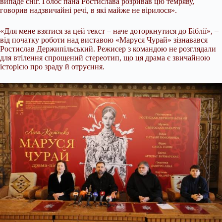
випаде сніг. Голос пана Ростислава розривав цю темряву,
говорив надзвичайні речі, в які майже не вірилося».
«Для мене взятися за цей текст – наче доторкнутися до Біблії», –
від початку роботи над виставою «Маруся Чурай» зізнавався
Ростислав Держипільський. Режисер з командою не розглядали
для втілення спрощений стереотип, що ця драма є звичайною
історією про зраду й отруєння.