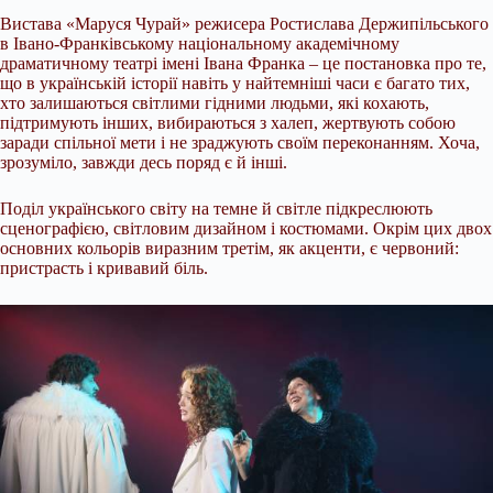
Вистава «Маруся Чурай» режисера Ростислава Держипільського
в Івано-Франківському національному академічному
драматичному театрі імені Івана Франка – це постановка про те,
що в українській історії навіть у найтемніші часи є багато тих,
хто залишаються світлими гідними людьми, які кохають,
підтримують інших, вибираються з халеп, жертвують собою
заради спільної мети і не зраджують своїм переконанням. Хоча,
зрозуміло, завжди десь поряд є й інші.
Поділ українського світу на темне й світле підкреслюють
сценографією, світловим дизайном і костюмами. Окрім цих двох
основних кольорів виразним третім, як акценти, є червоний:
пристрасть і кривавий біль.