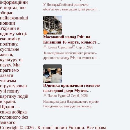
інформаційни
Краматорська та двох сусідніх
У Донецькій області розпочато
й портал, що
селищ.
обов’язкову евакуацію дітей разом із
збирає
батьками з населених пунктів
найважливіші
Красноторка та Біленьке, а також
новини
найбільш вразливих…
України в
одному місці:
Масований напад РФ: на
економіку,
Київщині 16 жертв, кількість
політику,
поранених сягнула 36
Ксенія Сіроштан
Сер 6, 2026
суспільне
За наслідками інтенсивного ракетно-
життя,
дронового нападу РФ, що стався в ніч
культуру та
проти 5 серпня, на Київщині
науку. Ми
зафіксовано 36 поранених, 16 людей…
прагнемо
давати
читачам
Ющенка призначили головою
структурован
наглядової ради Музею
у й повну
Голодомору
Павло Рудик
Сер 6, 2026
картину подій
в країні.
Наглядова рада Національного музею
Голодомору-геноциду на своєму
Щодня —
першому засіданні обрала керівний
свіжа добірка
склад та визначила основні напрями
головного без
подальшої роботи. Як передає…
зайвого.
Copyright © 2026 - Каталог новин України. Все права