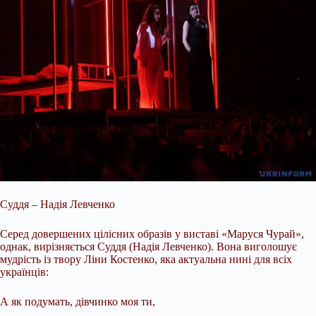
Суддя – Надія Левченко
Серед довершених цілісних образів у виставі «Маруся Чурай»,
однак, вирізняється Суддя (Надія Левченко). Вона виголошує
мудрість із твору Ліни Костенко, яка актуальна нині для всіх
українців:
А як подумать, дівчинко моя ти,