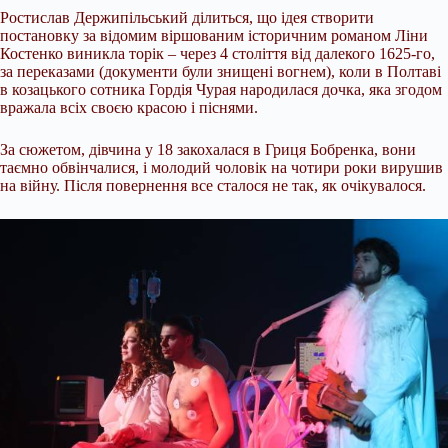
Ростислав Держипільський ділиться, що ідея створити
постановку за відомим віршованим історичним романом Ліни
Костенко виникла торік – через 4 століття від далекого 1625-го,
за переказами (документи були знищені вогнем), коли в Полтаві
в козацького сотника Гордія Чурая народилася дочка, яка згодом
вражала всіх своєю красою і піснями.
За сюжетом, дівчина у 18 закохалася в Гриця Бобренка, вони
таємно обвінчалися, і молодий чоловік на чотири роки вирушив
на війну. Після повернення все сталося не так, як очікувалося.