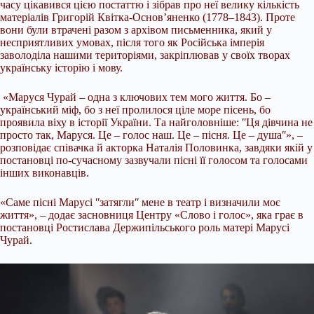
часу цікавився цією постаттю і зібрав про неї велику кількість
матеріалів Григорій Квітка-Основ’яненко (1778–1843). Проте
вони були втрачені разом з архівом письменника, який у
несприятливих умовах, після того як Російська імперія
заволоділа нашими територіями, закріплював у своїх творах
українську історію і мову.
«Маруся Чурай – одна з ключових тем мого життя. Бо –
український міф, бо з неї пролилося ціле море пісень, бо
проявила віху в історії України. Та найголовніше: ʺЦя дівчина не
просто так, Маруся. Це – голос наш. Це – пісня. Це – душаʺ», –
розповідає співачка й акторка Наталія Половинка, завдяки якій у
постановці по-сучасному зазвучали пісні її голосом та голосами
інших виконавців.
«Саме пісні Марусі ʺзатяглиʺ мене в театр і визначили моє
життя», – додає засновниця Центру «Слово і голос», яка грає в
постановці Ростислава Держипільського роль матері Марусі
Чурай.