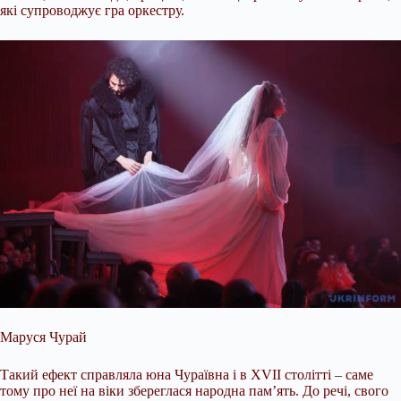
які супроводжує гра оркестру.
Маруся Чурай
Такий ефект справляла юна Чураївна і в ХVII столітті – саме
тому про неї на віки збереглася народна пам’ять. До речі, свого