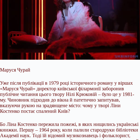
Маруся Чурай
Уже після публікації в 1979 році історичного роману у віршах
«Маруся Чурай» директор київської філармонії заборонив
публічне читання цього твору Нілі Крюковій – було це у 1981-
му. Чиновник підходив до вікна й патетично запитував,
вказуючи рукою на зрадянщене місто: чому у творі Ліни
Костенко постає спалений Київ?
Бо Ліна Костенко пережила пожежі, в яких нищились українські
книжки. Першу – 1964 року, коли палили стародруки бібліотеки
Академії наук. Тоді їй відомий музикознавець і фольклорист,