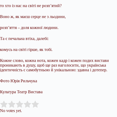
то хто із нас на світі не розп’ятий?
Воно ж, як маєш серце не з льодини,
розп’яття – доля кожної людини.
Та є печальна втіха, далебі:
комусь на світі гірше, як тобі.
Кожне слово, кожна нота, кожен кадр і кожен подих вистави
проникають в душу, щоб ще раз наголосити, що українська
ідентичність є самобутньою й унікальною: здавна і дотепер.
Фото Юрія Рильчука
Культура Театр Вистава
Submit Rating
Rate this item:
No votes yet.