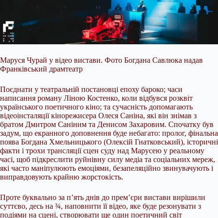
Маруся Чурай у відео вистави. Фото Богдана Савлюка надав
Франківський драмтеатр
Поєднати у театральній постановці епоху бароко; часи
написання роману Ліною Костенко, коли відбувся розквіт
українського поетичного кіно; та сучасність допомагають
відеоінсталяції кінорежисера Олеся Саніна, які він знімав з
братом Дмитром Саніним та Денисом Захаровим. Спочатку був
задум, що екранного доповнення буде небагато: пролог, фінальна
поява Богдана Хмельницького (Олексій Гнатковський), історичні
факти і трохи трансляції сцен суду над Марусею у реальному
часі, щоб підкреслити руйнівну силу медіа та соціальних мереж,
які часто маніпулюють емоціями, безапеляційно звинувачують і
виправдовують крайню жорстокість.
Проте буквально за п’ять днів до прем’єри вистави вирішили
суттєво, десь на ¾, наповнити її відео, яке буде резонувати з
подіями на сцені, створювати ще один поетичний світ