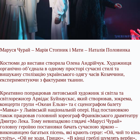
Маруся Чурай – Марія Стопник і Мати – Наталія Половинка
Костюми до вистави створила Олена Андрійчук. Художниця
органічно об’єднала в одному просторі сучасні стилі та
вишукану стилізацію українського одягу часів Козаччини,
експериментуючи з фактурами тканин.
Креативно попрацював литовський художник зі світла та
світлорежисер Арвідас Буйнаускас, який створював, зокрема,
концерти групи «Океан Ельзи» та є сценографом балету
«Мавка» у Львівській національній опері. Над постановкою
також працював головний хореограф Франківського драмтеатру
Дмитро Лека. Тому невипадково глядачі «Марусі Чурай»
головну героїню постановки бачать сучасною зіркою –
виконавицею багатьох пісень, які крають серце: «Ой, чий то кінь
стоїть», «Ой не ходи, Грицю», «В кінці греблі шумлять верби»,