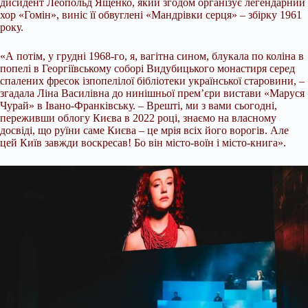
дисидент Леопольд Ященко, який згодом організує легендарний
хор «Гомін», виніс її обвуглені «Мандрівки серця» – збірку 1961
року.
«А потім, у грудні 1968-го, я, вагітна сином, блукала по коліна в
попелі в Георгіївському соборі Видубицького монастиря серед
спалених фресок ізпопелілої бібліотеки української старовини, –
згадала Ліна Василівна до нинішньої прем’єри вистави «Маруся
Чурай» в Івано-Франківську. – Врешті, ми з вами сьогодні,
переживши облогу Києва в 2022 році, знаємо на власному
досвіді, що руїни саме Києва – це мрія всіх його ворогів. Але
цей Київ завжди воскресав! Бо він місто-воїн і місто-книга».