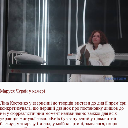
Маруся Чурай у камері
Ліна Костенко у зверненні до творців вистави до дня її прем’єри
конкретизувала, що перший дзвінок про постановку дійшов до
неї у сюрреалістичний момент надзвичайно важкої для всіх
українців минулої зими: «Київ був занурений у цілковитий
блекаут, у темряву і холод, у моїй квартирі, здавалося, скоро