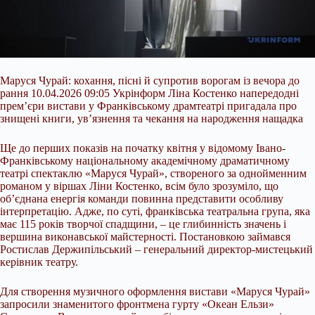
Маруся Чурай: кохання, пісні й супротив ворогам із вечора до
рання 10.04.2026 09:05 Укрінформ Ліна Костенко напередодні
прем’єри вистави у Франківському драмтеатрі пригадала про
знищені книги, ув’язнення та чекання на народження нащадка
Ще до перших показів на початку квітня у відомому Івано-
Франківському національному академічному драматичному
театрі спектаклю «Маруся Чурай», створеного за однойменним
романом у віршах Ліни Костенко, всім було зрозуміло, що
об’єднана енергія команди
повинна представити особливу
інтерпретацію. Адже, по суті, франківська театральна група, яка
має 115 років творчої спадщини, – це глибинність значень і
вершина виконавської майстерності. Постановкою займався
Ростислав Держипільський – генеральний директор-мистецький
керівник театру.
Для створення музичного оформлення вистави «Маруся Чурай»
запросили знаменитого фронтмена гурту «Океан Ельзи»