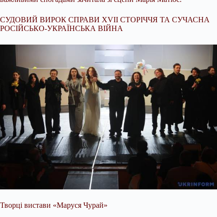
СУДОВИЙ ВИРОК СПРАВИ XVII СТОРІЧЧЯ ТА СУЧАСНА
РОСІЙСЬКО-УКРАЇНСЬКА ВІЙНА
Творці вистави «Маруся Чурай»