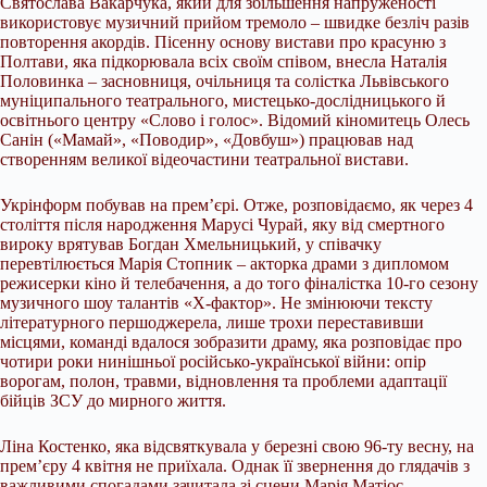
Святослава Вакарчука, який для збільшення напруженості
використовує музичний прийом тремоло – швидке безліч разів
повторення акордів. Пісенну основу вистави про красуню з
Полтави, яка підкорювала всіх своїм співом, внесла Наталія
Половинка – засновниця, очільниця та солістка Львівського
муніципального театрального, мистецько-дослідницького й
освітнього центру «Слово і голос». Відомий кіномитець Олесь
Санін («Мамай», «Поводир», «Довбуш») працював над
створенням великої відеочастини театральної вистави.
Укрінформ побував на прем’єрі. Отже, розповідаємо, як через 4
століття після народження Марусі Чурай, яку від смертного
вироку врятував Богдан Хмельницький, у співачку
перевтілюється Марія Стопник – акторка драми з дипломом
режисерки кіно й телебачення, а до того фіналістка 10-го сезону
музичного шоу талантів «Х-фактор». Не змінюючи тексту
літературного першоджерела, лише трохи переставивши
місцями, команді вдалося зобразити драму, яка розповідає про
чотири роки нинішньої російсько-української війни: опір
ворогам, полон, травми, відновлення та проблеми адаптації
бійців ЗСУ до мирного життя.
Ліна Костенко, яка відсвяткувала у березні свою 96-ту весну, на
прем’єру 4 квітня не приїхала. Однак її звернення до глядачів з
важливими спогадами зачитала зі сцени Марія Матіос.