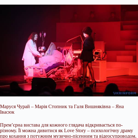
Маруся Чурай – Марія Стопник та Галя Вишняківна – Яна
Івасюк
Прем’єрна вистава для кожного глядача відкривається по-
різному. Її можна дивитися як Love Story – психологічну драму
про кохання з потужним музично-пісенним та відеосупроводом.