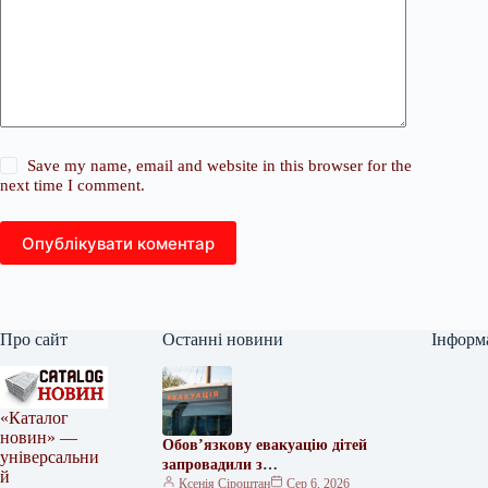
Save my name, email and website in this browser for the
next time I comment.
Опублікувати коментар
Про сайт
Останні новини
Інформ
«Каталог
новин» —
Обов’язкову евакуацію дітей
універсальни
запровадили з
й
найнебезпечніших зон
Ксенія Сіроштан
Сер 6, 2026