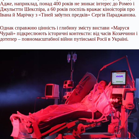
Адже, наприклад, понад 400 років не зникає інтерес до Ромео і
Джульєтти Шекспіра, а 60 років поспіль вражає кіноісторія про
Івана й Марічку з «Тіней забутих предків» Сергія Параджанова.
Однак справжню цінність і глибину змісту вистави «Маруся
Чурай» підкреслюють історичні контексти: від часів Козаччини і
дотепер – повномасштабної війни путінської Росії в Україні.