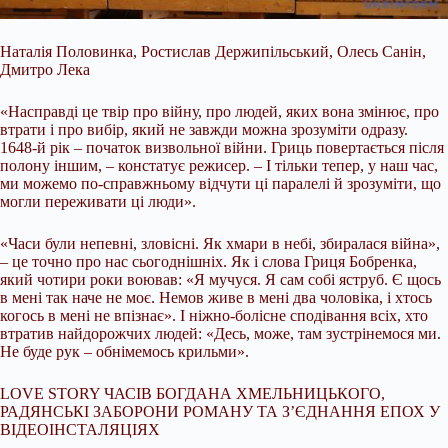
Наталія Половинка, Ростислав Держипільський, Олесь Санін,
Дмитро Лека
«Насправді це твір про війну, про людей, яких вона змінює, про
втрати і про вибір, який не завжди можна зрозуміти одразу.
1648-й рік – початок визвольної війни. Гриць повертається після
полону іншим, – констатує режисер. – І тільки тепер, у наш час,
ми можемо по-справжньому відчути ці паралелі й зрозуміти, що
могли переживати ці люди».
«Часи були непевні, зловісні. Як хмари в небі, збиралася війна»,
– це точно про нас сьогоднішніх. Як і слова Гриця Бобренка,
який чотири роки воював: «Я мучуся. Я сам собі яструб. Є щось
в мені так наче не моє. Немов живе в мені два чоловіка, і хтось
когось в мені не впізнає». І ніжно-болісне сподівання всіх, хто
втратив найдорожчих людей: «Десь, може, там зустрінемося ми.
Не буде рук – обнімемось крильми».
LOVE STORY ЧАСІВ БОГДАНА ХМЕЛЬНИЦЬКОГО,
РАДЯНСЬКІ ЗАБОРОНИ РОМАНУ ТА З’ЄДНАННЯ ЕПОХ У
ВІДЕОІНСТАЛЯЦІЯХ