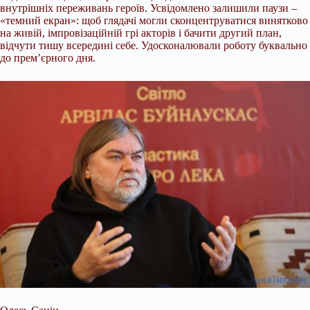
внутрішніх переживань героїв. Усвідомлено залишили паузи –
«темний екран»: щоб глядачі могли сконцентруватися винятково
на живій, імпровізаційній грі акторів і бачити другий план,
відчути тишу всередині себе. Удосконалювали роботу буквально
до прем’єрного дня.