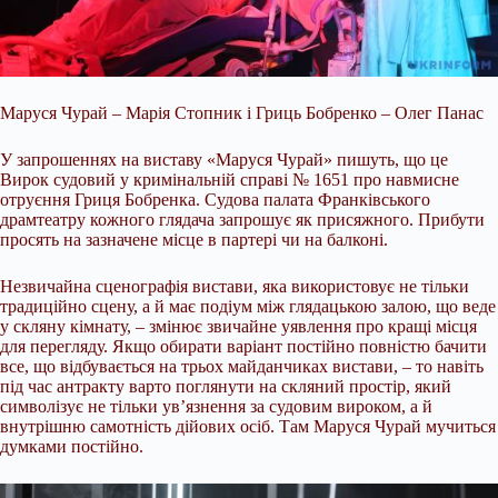
Маруся Чурай – Марія Стопник і Гриць Бобренко – Олег Панас
У запрошеннях на виставу «Маруся Чурай» пишуть, що це
Вирок судовий у кримінальній справі № 1651 про навмисне
отруєння Гриця Бобренка. Судова палата Франківського
драмтеатру кожного глядача запрошує як присяжного. Прибути
просять на зазначене місце в партері чи на балконі.
Незвичайна сценографія вистави, яка використовує не тільки
традиційно сцену, а й має подіум між глядацькою залою, що веде
у скляну кімнату, – змінює звичайне уявлення про кращі місця
для перегляду. Якщо обирати варіант постійно повністю бачити
все, що відбувається на трьох майданчиках вистави, – то навіть
під час антракту варто поглянути на скляний простір, який
символізує не тільки ув’язнення за судовим вироком, а й
внутрішню самотність дійових осіб. Там Маруся Чурай мучиться
думками постійно.