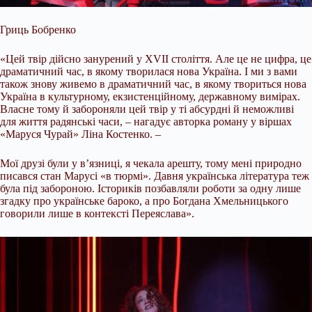
Гриць Бобренко
«Цей твір дійсно занурений у ХVII століття. Але це не цифра, це
драматичний час, в якому творилася нова Україна. І ми з вами
також знову живемо в драматичний час, в якому твориться нова
Україна в культурному, екзистенційному, державному вимірах.
Власне тому й забороняли цей твір у ті абсурдні й неможливі
для життя радянські часи, – нагадує авторка роману у віршах
«Маруся Чурай» Ліна Костенко. –
Мої друзі були у в’язниці, я чекала арешту, тому мені природно
писався стан Марусі «в тюрмі». Давня українська література теж
була під забороною. Істориків позбавляли роботи за одну лише
згадку про українське бароко, а про Богдана Хмельницького
говорили лише в контексті Переяслава».