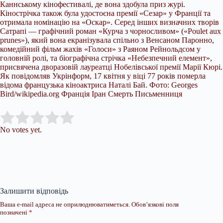
Каннському кінофестивалі, де вона здобула приз журі.
Кінострічка також була удостоєна премії «Сезар» у Франції та
отримала номінацію на «Оскар». Серед інших визначних творів
Сатрапі — графічний роман «Курча з чорносливом» («Poulet aux
prunes»), який вона екранізувала спільно з Венсаном Паронно,
комедійний фільм жахів «Голоси» з Раяном Рейнольдсом у
головній ролі, та біографічна стрічка «Небезпечний елемент»,
присвячена дворазовій лауреатці Нобелівської премії Марії Кюрі.
Як повідомляв Укрінформ, 17 квітня у віці 77 років померла
відома французька кіноактриса Наталі Бай. Фото: Georges
Bird/wikipedia.org Франція Іран Смерть Письменниця
Submit Rating
Rate this item:
No votes yet.
Залишити відповідь
Ваша e-mail адреса не оприлюднюватиметься.
Обов’язкові поля
позначені
*