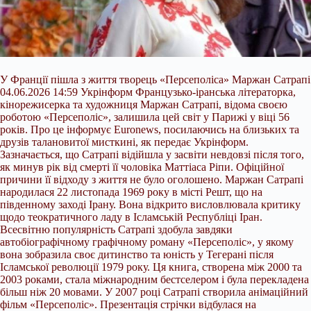
У Франції пішла з життя творець «Персеполіса» Маржан Сатрапі
04.06.2026 14:59 Укрінформ Французько-іранська літераторка,
кінорежисерка та художниця Маржан Сатрапі, відома своєю
роботою «Персеполіс», залишила цей світ у Парижі у віці 56
років. Про це інформує Euronews, посилаючись на близьких та
друзів талановитої мисткині, як передає Укрінформ.
Зазначається, що Сатрапі відійшла у засвіти невдовзі після того,
як минув рік від смерті її чоловіка Маттіаса Ріпи. Офіційної
причини її відходу з життя
не було оголошено. Маржан Сатрапі
народилася 22 листопада 1969 року в місті Решт, що на
південному заході Ірану. Вона відкрито висловлювала критику
щодо теократичного ладу в Ісламській Республіці Іран.
Всесвітню популярність Сатрапі здобула завдяки
автобіографічному графічному роману «Персеполіс», у якому
вона зобразила своє дитинство та юність у Тегерані після
Ісламської революції 1979 року. Ця книга, створена між 2000 та
2003 роками, стала міжнародним бестселером і була перекладена
більш ніж 20 мовами. У 2007 році Сатрапі створила анімаційний
фільм «Персеполіс». Презентація стрічки відбулася на