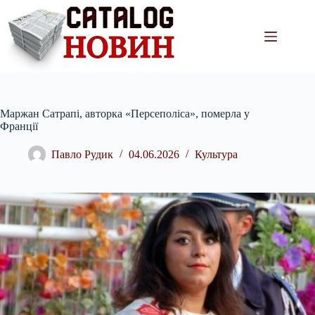
Перейти
до
вмісту
Маржан Сатрапі, авторка «Персеполіса», померла у
Франції
Павло Рудик
04.06.2026
Культура