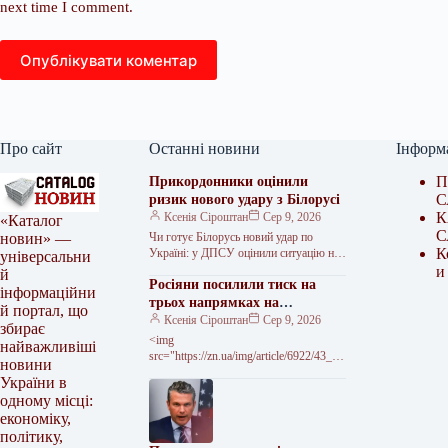
next time I comment.
Опублікувати коментар
Про сайт
Останні новини
Інформ
П
Прикордонники оцінили
С
ризик нового удару з Білорусі
К
Ксенія Сіроштан
Сер 9, 2026
«Каталог
С
Чи готує Білорусь новий удар по
новин» —
К
Україні: у ДПСУ оцінили ситуацію на
універсальни
кордоні Прикордонники не бачать
и
й
Росіяни посилили тиск на
формування ударного угруповання.
інформаційни
У…
трьох напрямках на
й портал, що
Донеччині – DeepState
Ксенія Сіроштан
Сер 9, 2026
збирає
<img
найважливіші
src="https://zn.ua/img/article/6922/43_ma
новини
in-v1786204110.webp" alt="Росіяни
України в
просунулися на трьох напрямках в
одному місці:
одній з областей — DeepState"
економіку,
width="630" height="340" ©
політику,
Міноборони Росії / Telegram…