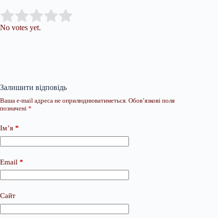
Submit Rating
Rate this item:
No votes yet.
Залишити відповідь
Ваша e-mail адреса не оприлюднюватиметься.
Обов’язкові поля
позначені
*
Ім’я
*
Email
*
Сайт