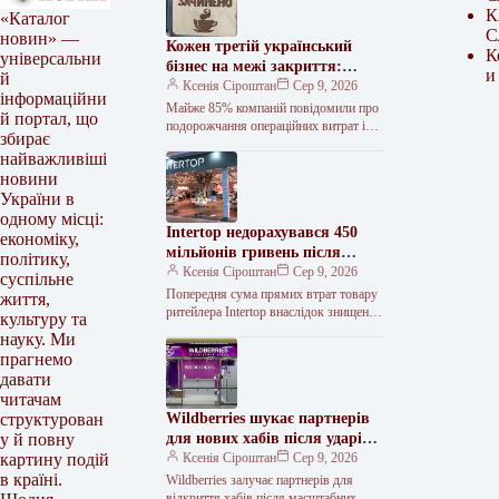
К
«Каталог
С
новин» —
Кожен третій український
К
універсальни
бізнес на межі закриття:
и
й
дослідження
Ксенія Сіроштан
Сер 9, 2026
інформаційни
Майже 85% компаній повідомили про
й портал, що
подорожчання операційних витрат і
збирає
падіння прибутковості. Фото з
найважливіші
відкритих джерел. Шість із десяти
новини
представників малого…
України в
одному місці:
Intertop недорахувався 450
економіку,
мільйонів гривень після
політику,
руйнування складу під
Ксенія Сіроштан
Сер 9, 2026
суспільне
Києвом
Попередня сума прямих втрат товару
життя,
ритейлера Intertop внаслідок знищення
культуру та
основного логістичного комплексу
науку. Ми
російською атакою становить 450 млн
прагнемо
грн. Про це…
давати
читачам
Wildberries шукає партнерів
структурован
для нових хабів після ударів
у й повну
по складах
Ксенія Сіроштан
Сер 9, 2026
картину подій
в країні.
Wildberries залучає партнерів для
відкриття хабів після масштабних