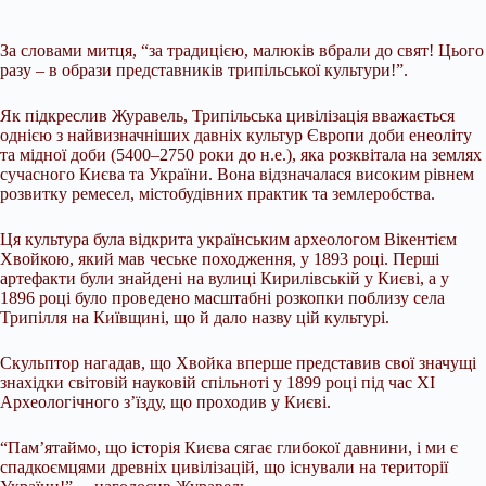
За словами митця, “за традицією, малюків вбрали до свят! Цього
разу – в образи представників трипільської культури!”.
Як підкреслив Журавель, Трипільська цивілізація вважається
однією з найвизначніших давніх культур Європи доби енеоліту
та мідної доби (5400–2750 роки до н.е.), яка розквітала на землях
сучасного Києва та України. Вона відзначалася високим рівнем
розвитку ремесел, містобудівних практик та землеробства.
Ця культура була відкрита українським археологом Вікентієм
Хвойкою, який мав чеське походження, у 1893 році. Перші
артефакти були знайдені на вулиці Кирилівській у Києві, а у
1896 році було проведено масштабні розкопки поблизу села
Трипілля на Київщині, що й дало назву цій культурі.
Скульптор нагадав, що Хвойка вперше представив свої значущі
знахідки світовій науковій спільноті у 1899 році під час ХІ
Археологічного з’їзду, що проходив у Києві.
“Пам’ятаймо, що історія Києва сягає глибокої давнини, і ми є
спадкоємцями древніх цивілізацій, що існували на території