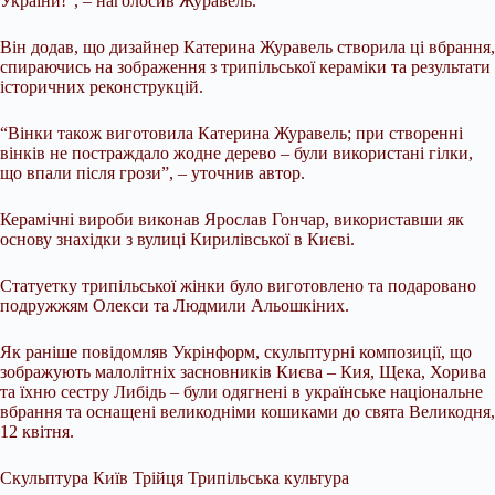
України!”, – наголосив Журавель.
Він додав, що дизайнер Катерина Журавель створила ці вбрання,
спираючись на зображення з трипільської кераміки та результати
історичних реконструкцій.
“Вінки також виготовила Катерина Журавель; при створенні
вінків не постраждало жодне дерево – були використані гілки,
що впали після грози”, – уточнив автор.
Керамічні вироби виконав Ярослав Гончар, використавши як
основу знахідки з вулиці Кирилівської в Києві.
Статуетку трипільської жінки було виготовлено та подаровано
подружжям Олекси та Людмили Альошкіних.
Як раніше повідомляв Укрінформ, скульптурні композиції, що
зображують малолітніх засновників Києва – Кия, Щека, Хорива
та їхню сестру Либідь – були одягнені в українське національне
вбрання та оснащені великодніми кошиками до свята Великодня,
12 квітня.
Скульптура Київ Трійця Трипільська культура