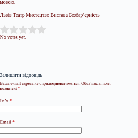
мовою.
Львів Театр Мистецтво Вистава Безбар’єрність
Submit Rating
Rate this item:
No votes yet.
Залишити відповідь
Ваша e-mail адреса не оприлюднюватиметься.
Обов’язкові поля
позначені
*
Ім’я
*
Email
*