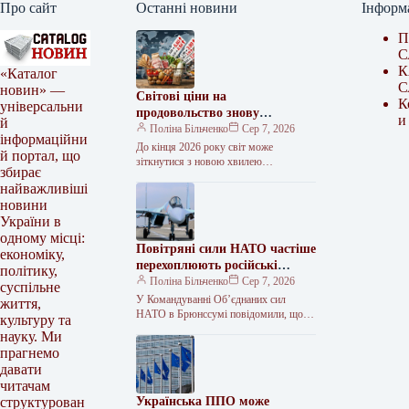
Про сайт
Останні новини
Інформ
П
С
К
«Каталог
С
новин» —
Світові ціни на
К
універсальни
продовольство знову
и
й
потягнуться вгору – FAO
Поліна Більченко
Сер 7, 2026
інформаційни
До кінця 2026 року світ може
й портал, що
зіткнутися з новою хвилею
збирає
продовольчої інфляції, а вже у 2027
найважливіші
році зростання цін на…
новини
України в
одному місці:
Повітряні сили НАТО частіше
економіку,
перехоплюють російські
політику,
літаки
Поліна Більченко
Сер 7, 2026
суспільне
У Командуванні Об’єднаних сил
життя,
НАТО в Брюнссумі повідомили, що
культуру та
кількість вильотів винищувачів
науку. Ми
Альянсу для перехоплення російських
прагнемо
військових літаків біля східного…
давати
читачам
Українська ППО може
структурован