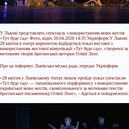
У Львові представлять спектакль з використанням мови жестів
«Тут буде сад» Фото, відео 26.04.2026 14:35 Укрінформ У Львові
28 квітня в театрі маріонеток відбудеться показ вистави з
використанням жестової комунікації «Тут буде сад», створеної за
мотивами творів британської авторки Олівії Ленґ.
Про це інформує Львівська міська рада, передає Укрінформ.
«28 квітня у Львівському театрі ляльок пройде показ спектаклю
«Тут буде сад» — танцювального перформансу з
використанням
української мови жестів, скомпонованого за мотивами текстів
британської письменниці Олівії Ленґ», – йдеться в повідомленні.