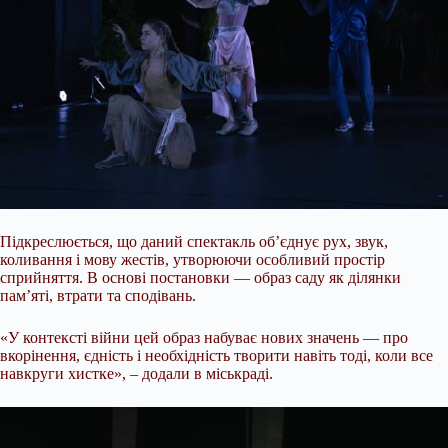
Підкреслюється, що даний спектакль об’єднує рух, звук,
коливання і мову жестів, утворюючи особливий простір
сприйняття. В основі постановки — образ саду як ділянки
пам’яті, втрати та сподівань.
«У контексті війни цей образ набуває нових значень — про
вкорінення, єдність і необхідність творити навіть тоді, коли все
навкруги хистке», – додали в міськраді.