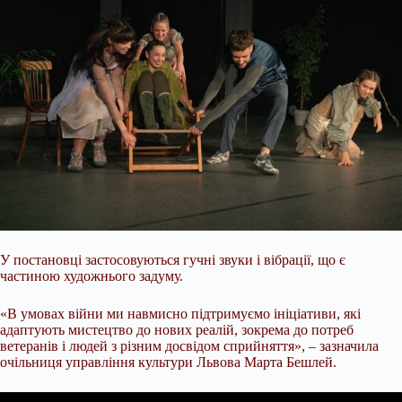
У постановці застосовуються гучні звуки і вібрації, що є
частиною художнього задуму.
«В умовах війни ми навмисно підтримуємо ініціативи, які
адаптують мистецтво до нових реалій, зокрема до потреб
ветеранів і людей з різним досвідом сприйняття», – зазначила
очільниця управління культури Львова Марта Бешлей.