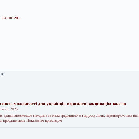
 I comment.
ни
юють можливості для українців отримати вакцинацію вчасно
Сер 8, 2026
ія дедалі впевненіше виходить за межі традиційного відпуску ліків, перетворюючись на 
ої профілактики. Показовим прикладом