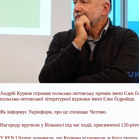
Андрій Курков отримав польсько-литовську премію імені Єжи Ґ
польсько-литовської літературної відзнаки імені Єжи Ґедройця.
Як інформує Укрінформ, про це сповіщає Читомо.
Нагороду вручили у Вільнюсі під час події, присвяченої 120-річ
У PEN Ukraine зазначили, що Куркова відзначили за його творчу