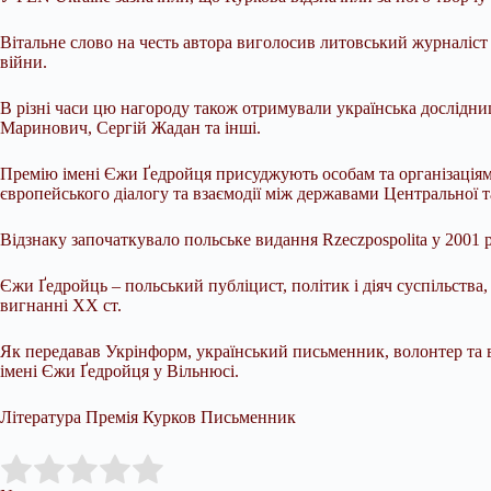
Вітальне слово на честь автора виголосив литовський журналіст 
війни.
В різні часи цю нагороду також отримували українська дослідни
Маринович, Сергій Жадан та інші.
Премію імені Єжи Ґедройця присуджують особам та організаціям, 
європейського діалогу та взаємодії між державами Центральної 
Відзнаку започаткувало польське видання Rzeczpospolita у 2001 
Єжи Ґедройць – польський публіцист, політик і діяч суспільств
вигнанні XX ст.
Як передавав Укрінформ, український письменник, волонтер та 
імені Єжи Ґедройця у Вільнюсі.
Література Премія Курков Письменник
Submit Rating
Rate this item: