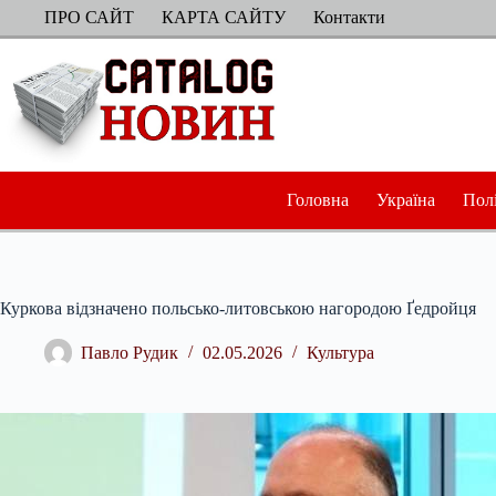
Перейти
ПРО САЙТ
КАРТА САЙТУ
Контакти
до
вмісту
Головна
Україна
Пол
Куркова відзначено польсько-литовською нагородою Ґедройця
Павло Рудик
02.05.2026
Культура