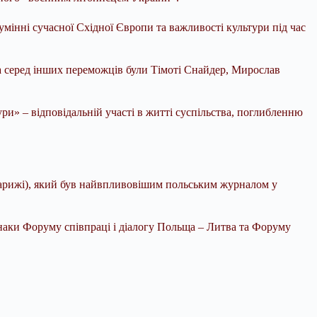
умінні сучасної Східної Європи та важливості культури під час
 а серед інших переможців були Тімоті Снайдер, Мирослав
ри» – відповідальній участі в житті суспільства, поглибленню
 Парижі), який був найвпливовішим польським журналом у
наки Форуму співпраці і діалогу Польща – Литва та Форуму