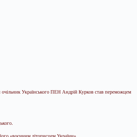
ий очільник Українського ПЕН Андрій Курков став переможцем
ького.
 його «воєнним літописцем України».