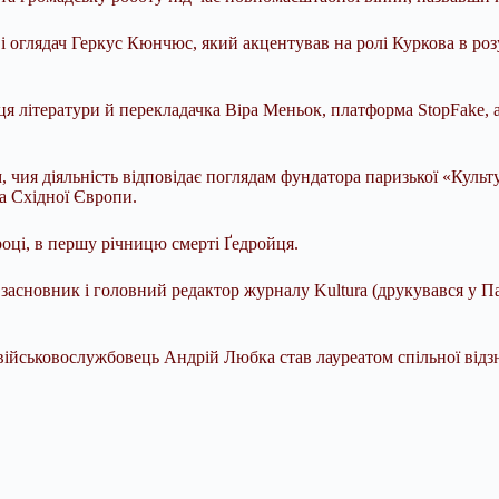
і оглядач Геркус Кюнчюс, який акцентував на ролі Куркова в роз
ця літератури й перекладачка Віра Меньок, платформа StopFake,
чия діяльність відповідає поглядам фундатора паризької «Культу
та Східної Європи.
році, в першу річницю смерті Ґедройця.
а, засновник і головний редактор журналу Kultura (друкувався у
військовослужбовець Андрій Любка став лауреатом спільної відз