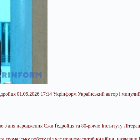
едройця 01.05.2026 17:14 Укрінформ Український автор і минул
чю з дня народження Єжи Ґедройця та 80-річчю Інституту Літерац
 та громадську
роботу під час повномасштабної війни, назвавши