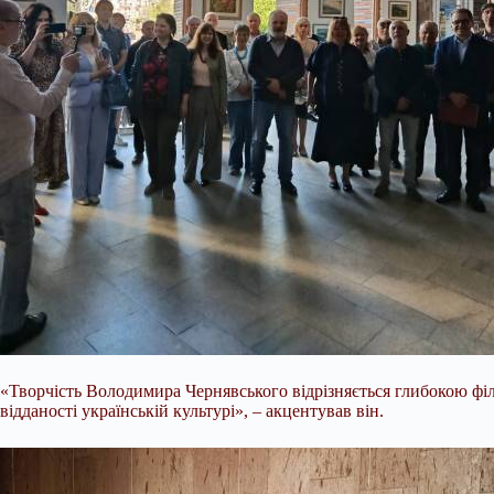
«Творчість Володимира Чернявського відрізняється глибокою філ
відданості українській культурі», – акцентував він.