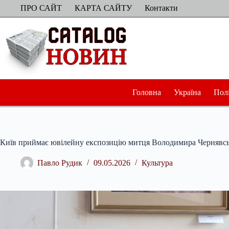
Перейти
ПРО САЙТ
КАРТА САЙТУ
Контакти
до
вмісту
Головна
Україна
Пол
Київ приймає ювілейну експозицію митця Володимира Чернявсь
Павло Рудик
09.05.2026
Культура