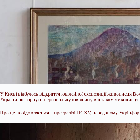
У Києві відбулось відкриття ювілейної експозиції живописця В
України розгорнуто персональну ювілейну виставку живописця,
Про це повідомляється в пресрелізі НСХУ, переданому Укрінфор