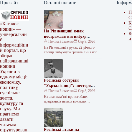
Про сайт
Останні новини
Інформ
П
С
К
«Каталог
С
новин» —
На Рівненщині юнак
К
універсальни
постраждав від вибуху
и
й
гранати, привезеної батьком
Поліна Більченко
Сер 8, 2026
інформаційни
із зони бойових дій
На Рівненщині в руках 22-річного
й портал, що
хлопця вибухнула граната. Він і його
збирає
23-річна дівчина отримали тяжкі
найважливіші
поранення. Про це повідомив
новини
заступник…
України в
одному місці:
Російські обстріли
економіку,
“Укрзалізниці”: шестеро
політику,
загиблих залізничників за
Поліна Більченко
Сер 8, 2026
суспільне
п’ять днів
На знак пам’яті про загиблих
життя,
працівників на всіх вокзалах
культуру та
“Укрзалізниці” не лунає традиційна
науку. Ми
музика, а державні прапори
прагнемо
приспущені. За останні…
давати
читачам
Російські атаки на
структурован