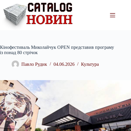
Перейти
до
вмісту
Кінофестиваль Миколайчук OPEN представив програму
із понад 80 стрічок
Павло Рудик
04.06.2026
Культура