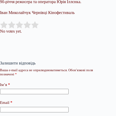
90-річчя режисера та оператора Юрія Іллєнка.
Іван Миколайчук Чернівці Кінофестиваль
Submit Rating
Rate this item:
No votes yet.
Залишити відповідь
Ваша e-mail адреса не оприлюднюватиметься.
Обов’язкові поля
позначені
*
Ім’я
*
Email
*