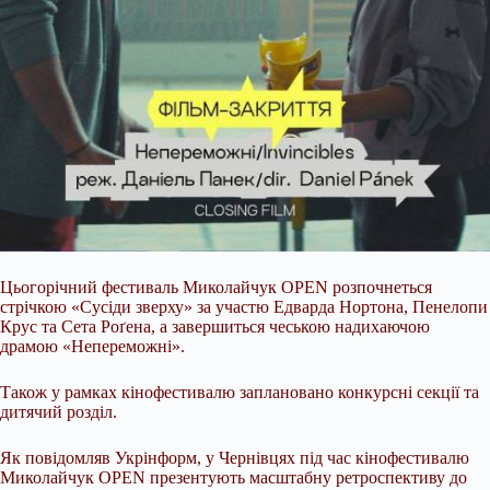
Цьогорічний фестиваль Миколайчук OPEN розпочнеться
стрічкою «Сусіди зверху» за участю Едварда Нортона, Пенелопи
Крус та Сета Роґена, а завершиться чеською надихаючою
драмою «Непереможні».
Також у рамках кінофестивалю заплановано конкурсні секції та
дитячий розділ.
Як повідомляв Укрінформ, у Чернівцях під час кінофестивалю
Миколайчук OPEN презентують масштабну ретроспективу до