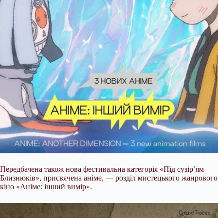
Передбачена також нова фестивальна категорія «Під сузір’ям
Близнюків», присвячена аніме, — розділ мистецького жанрового
кіно «Аніме: інший вимір».