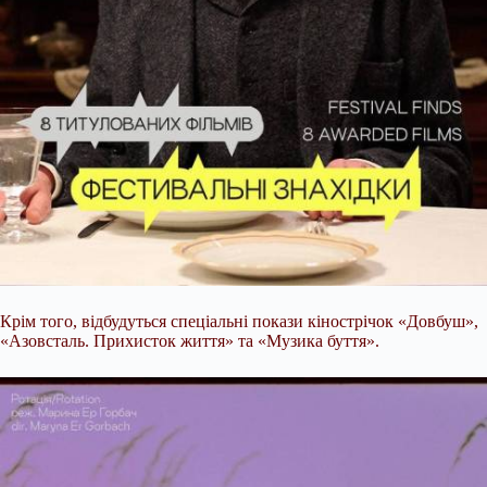
Крім того, відбудуться спеціальні покази кінострічок «Довбуш»,
«Азовсталь. Прихисток життя» та «Музика буття».