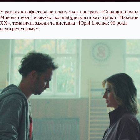
У рамках кінофестивалю планується програма «Спадщина Івана
Миколайчука», в межах якої відбудеться показ стрічки «Вавилон
ХХ», тематичні заходи та виставка «Юрій Іллєнко: 90 років
всупереч усьому».