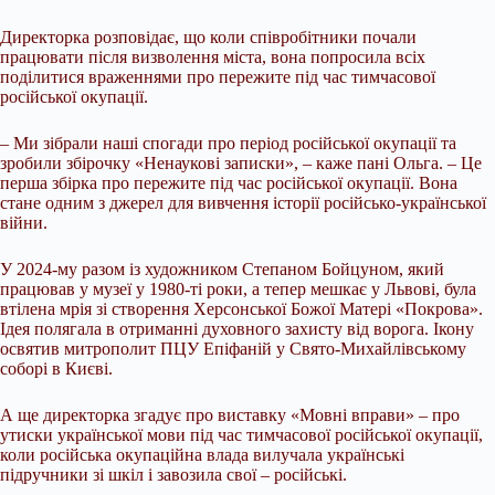
Директорка розповідає, що коли співробітники почали
працювати після визволення міста, вона попросила всіх
поділитися враженнями про пережите під час тимчасової
російської окупації.
– Ми зібрали наші спогади про період російської окупації та
зробили збірочку «Ненаукові записки», – каже пані Ольга. – Це
перша збірка про пережите під час російської окупації. Вона
стане одним з джерел для вивчення історії російсько-української
війни.
У 2024-му разом із художником Степаном Бойцуном, який
працював у музеї у 1980-ті роки, а тепер мешкає у Львові, була
втілена мрія зі створення Херсонської Божої Матері «Покрова».
Ідея полягала в отриманні духовного захисту від ворога. Ікону
освятив митрополит ПЦУ Епіфаній у Свято-Михайлівському
соборі в Києві.
А ще директорка згадує про виставку «Мовні вправи» – про
утиски української мови під час тимчасової російської окупації,
коли російська окупаційна влада вилучала українські
підручники зі шкіл і завозила свої – російські.