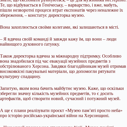
Те, що відбувається в Генічеську, – варварство, і вже, мабуть,
пішли незворотні процеси втрат експонатів через неналежне їх
збереження, – констатує директорка музею.
Вона захоплюється своїми колегами, які залишаються в місті.
– Я вдячна своїй команді й завжди кажу їм, що вони – люди
найвищого духовного ґатунку.
Також директорка вдячна за міжнародну підтримку. Особливо
вона знадобилася під час евакуації музейних предметів з
обстрілюваного Херсона. Завдяки благодійникам музей отримав
високоякісні пакувальні матеріали, що допомогли рятувати
культурну спадщину.
Запитую, яким вона бачить майбутнє музею. Каже, що оскільки
зберегли значну кількість музейних предметів, то є досить
артефактів, щоб створити новий, сучасний і потужний музей.
А ще є плани реалізувати проєкт «Музею пам’яті просто неба»
про історію російсько-української війни на Херсонщині.