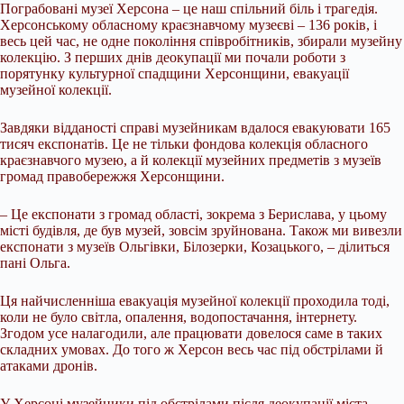
Пограбовані музеї Херсона – це наш спільний біль і трагедія.
Херсонському обласному краєзнавчому музеєві – 136 років, і
весь цей час, не одне покоління співробітників, збирали музейну
колекцію. З перших днів деокупації ми почали роботи з
порятунку культурної спадщини Херсонщини, евакуації
музейної колекції.
Завдяки відданості справі музейникам вдалося евакуювати 165
тисяч експонатів. Це не тільки фондова колекція обласного
краєзнавчого музею, а й колекції музейних предметів з музеїв
громад правобережжя Херсонщини.
– Це експонати з громад області, зокрема з Берислава, у цьому
місті будівля, де був музей, зовсім зруйнована. Також ми вивезли
експонати з музеїв Ольгівки, Білозерки, Козацького, – ділиться
пані Ольга.
Ця найчисленніша евакуація музейної колекції проходила тоді,
коли не було світла, опалення, водопостачання, інтернету.
Згодом усе налагодили, але працювати довелося саме в таких
складних умовах. До того ж Херсон весь час під обстрілами й
атаками дронів.
У Херсоні музейники під обстрілами після деокупації міста