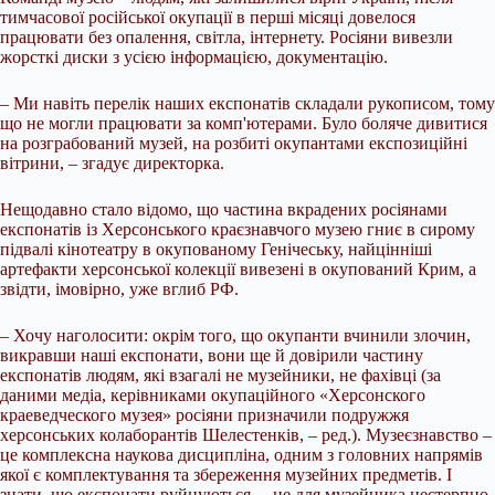
тимчасової російської окупації в перші місяці довелося
працювати без опалення, світла, інтернету. Росіяни вивезли
жорсткі диски з усією інформацією, документацію.
– Ми навіть перелік наших експонатів складали рукописом, тому
що не могли працювати за комп'ютерами. Було боляче дивитися
на розграбований музей, на розбиті окупантами експозиційні
вітрини, – згадує директорка.
Нещодавно стало відомо, що частина вкрадених росіянами
експонатів із Херсонського краєзнавчого музею гниє в сирому
підвалі кінотеатру в окупованому Генічеську, найцінніші
артефакти херсонської колекції вивезені в окупований Крим, а
звідти, імовірно, уже вглиб РФ.
– Хочу наголосити: окрім того, що окупанти вчинили злочин,
викравши наші експонати, вони ще й довірили частину
експонатів людям, які взагалі не музейники, не фахівці (за
даними медіа, керівниками окупаційного «Херсонского
краеведческого музея» росіяни призначили подружжя
херсонських колаборантів Шелестенків, – ред.). Музеєзнавство –
це комплексна наукова дисципліна, одним з головних напрямів
якої є комплектування та збереження музейних предметів. І
знати, що експонати руйнуються, – це для музейника нестерпно.