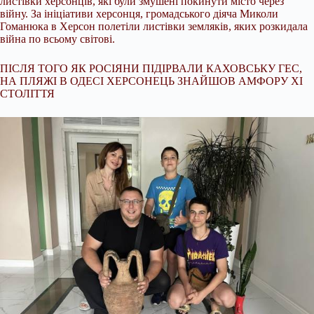
листівки херсонців, які були змушені покинути місто через
війну. За ініціативи херсонця, громадського діяча Миколи
Гоманюка в Херсон полетіли листівки земляків, яких розкидала
війна по всьому світові.
ПІСЛЯ ТОГО ЯК РОСІЯНИ ПІДІРВАЛИ КАХОВСЬКУ ГЕС,
НА ПЛЯЖІ В ОДЕСІ ХЕРСОНЕЦЬ ЗНАЙШОВ АМФОРУ XI
СТОЛІТТЯ