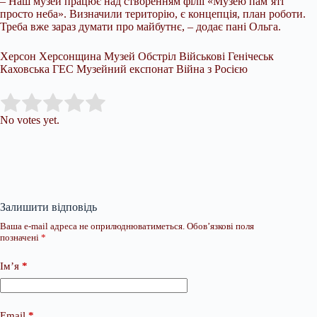
– Наш музей працює над створенням філії «Музею пам’яті
просто неба». Визначили територію, є концепція, план роботи.
Треба вже зараз думати про майбутнє, – додає пані Ольга.
Херсон Херсонщина Музей Обстріл Військові Генічеськ
Каховська ГЕС Музейний експонат Війна з Росією
Submit Rating
Rate this item:
No votes yet.
Залишити відповідь
Ваша e-mail адреса не оприлюднюватиметься.
Обов’язкові поля
позначені
*
Ім’я
*
Email
*