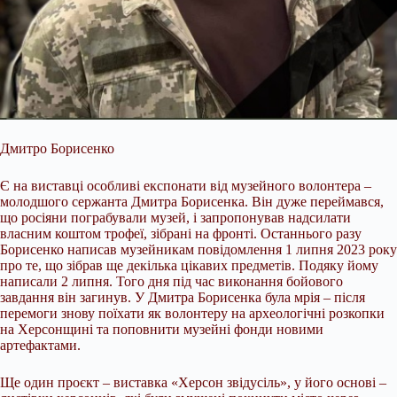
Дмитро Борисенко
Є на виставці особливі експонати від музейного волонтера –
молодшого сержанта Дмитра Борисенка. Він дуже переймався,
що росіяни пограбували музей, і запропонував надсилати
власним коштом трофеї, зібрані на фронті. Останнього разу
Борисенко написав музейникам повідомлення 1 липня 2023 року
про те, що зібрав ще декілька цікавих предметів. Подяку йому
написали 2 липня. Того дня під час виконання бойового
завдання він загинув. У Дмитра Борисенка була мрія – після
перемоги знову поїхати як волонтеру на археологічні розкопки
на Херсонщині та поповнити музейні фонди новими
артефактами.
Ще один проєкт – виставка «Херсон звідусіль», у його основі –