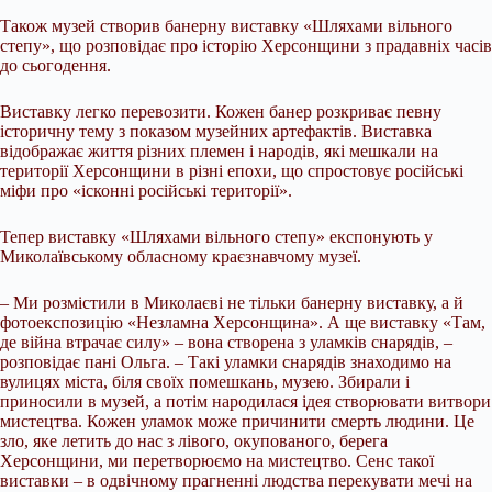
Також музей створив банерну виставку «Шляхами вільного
степу», що розповідає про історію Херсонщини з прадавніх часів
до сьогодення.
Виставку легко перевозити. Кожен банер розкриває певну
історичну тему з показом музейних артефактів. Виставка
відображає життя різних племен і народів, які мешкали на
території Херсонщини в різні епохи, що спростовує російські
міфи про «ісконні російські території».
Тепер виставку «Шляхами вільного степу» експонують у
Миколаївському обласному краєзнавчому музеї.
– Ми розмістили в Миколаєві не тільки банерну виставку, а й
фотоекспозицію «Незламна Херсонщина». А ще виставку «Там,
де війна втрачає силу» – вона створена з уламків снарядів, –
розповідає пані Ольга. – Такі уламки снарядів знаходимо на
вулицях міста, біля своїх помешкань, музею. Збирали і
приносили в музей, а потім народилася ідея створювати витвори
мистецтва. Кожен уламок може причинити смерть людини. Це
зло, яке летить до нас з лівого, окупованого, берега
Херсонщини, ми перетворюємо на мистецтво. Сенс такої
виставки – в одвічному прагненні людства перекувати мечі на