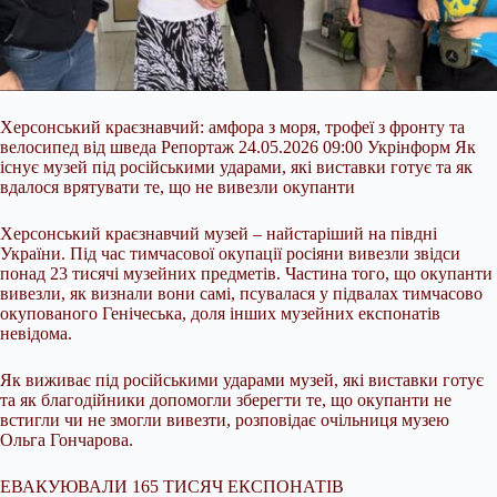
Херсонський краєзнавчий: амфора з моря, трофеї з фронту та
велосипед від шведа Репортаж 24.05.2026 09:00 Укрінформ Як
існує музей під російськими ударами, які виставки готує та як
вдалося врятувати те, що не вивезли окупанти
Херсонський краєзнавчий музей – найстаріший на півдні
України. Під час тимчасової окупації росіяни вивезли звідси
понад 23 тисячі музейних предметів. Частина того, що окупанти
вивезли, як визнали вони самі, псувалася у підвалах тимчасово
окупованого Генічеська, доля
інших музейних експонатів
невідома.
Як виживає під російськими ударами музей, які виставки готує
та як благодійники допомогли зберегти те, що окупанти не
встигли чи не змогли вивезти, розповідає очільниця музею
Ольга Гончарова.
ЕВАКУЮВАЛИ 165 ТИСЯЧ ЕКСПОНАТІВ