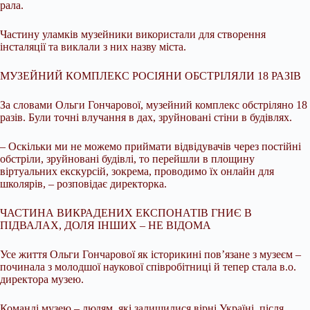
рала.
Частину уламків музейники використали для створення
інсталяції та виклали з них назву міста.
МУЗЕЙНИЙ КОМПЛЕКС РОСІЯНИ ОБСТРІЛЯЛИ 18 РАЗІВ
За словами Ольги Гончарової, музейний комплекс обстріляно 18
разів. Були точні влучання в дах, зруйновані стіни в будівлях.
– Оскільки ми не можемо приймати відвідувачів через постійні
обстріли, зруйновані будівлі, то перейшли в площину
віртуальних екскурсій, зокрема, проводимо їх онлайн для
школярів, – розповідає директорка.
ЧАСТИНА ВИКРАДЕНИХ ЕКСПОНАТІВ ГНИЄ В
ПІДВАЛАХ, ДОЛЯ ІНШИХ – НЕ ВІДОМА
Усе життя Ольги Гончарової як історикині пов’язане з музеєм –
починала з молодшої наукової співробітниці й тепер стала в.о.
директора музею.
Команді музею – людям, які залишилися вірні Україні, після