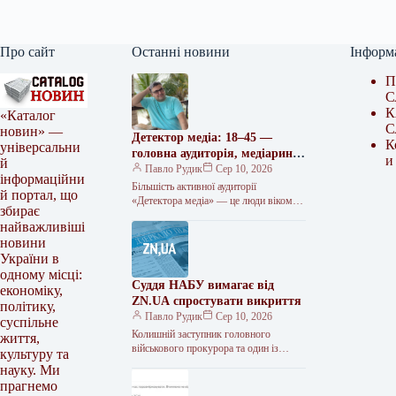
Про сайт
Останні новини
Інформ
П
С
К
«Каталог
С
новин» —
Детектор медіа: 18–45 —
К
універсальни
головна аудиторія, медіаринок
и
й
— у фокусі інтересів
Павло Рудик
Сер 10, 2026
інформаційни
Більшість активної аудиторії
й портал, що
«Детектора медіа» — це люди віком
збирає
18–45 років, яких найбільше цікавлять
найважливіші
новини медіаринку. Про це свідчать
новини
результати…
України в
одному місці:
Суддя НАБУ вимагає від
економіку,
ZN.UA спростувати викриття
політику,
Павло Рудик
Сер 10, 2026
суспільне
Колишній заступник головного
життя,
військового прокурора та один із
культуру та
підозрюваних у справі Національного
науку. Ми
антикорупційного бюро Дмитро
прагнемо
Борзих подав до Печерського