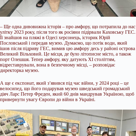
– Ще одна дивовижна історія – про амфору, що потрапила до нас
улітку 2023 року, після того як росіяни підірвали Каховську ГЕС.
Її знайшов на пляжі в Одесі херсонець, історик Юрій
Пословський і передав музею. Думаємо, що потік води, який
ішов після підриву ГЕС, вимив цю амфору десь у районі острова
Великий Вільховий. Це місця, де було літописне місто, а також
порт Олешшя. Тепер амфору, яку датують XI століттям,
відреставрували, вона в безпечному місці, – розповідає
директорка музею.
А ще є експонат, який з’явився під час війни, у 2024 році – це
велосипед, що його подарував музею шведський громадський
діяч Ларс Петер Фреден, який 60 днів мандрував Україною, щоб
привернути увагу Європи до війни в Україні.