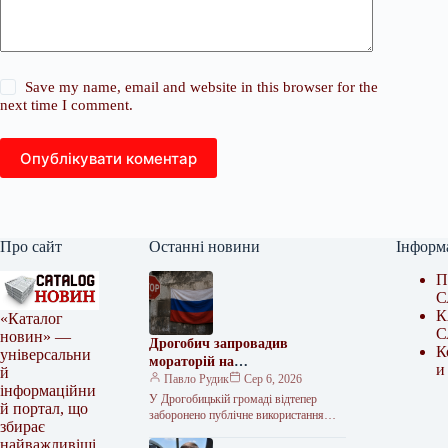
Save my name, email and website in this browser for the
next time I comment.
Опублікувати коментар
Про сайт
Останні новини
Інформ
П
С
К
«Каталог
С
новин» —
Дрогобич запровадив
К
універсальни
мораторій на
и
й
російськомовний культурний
Павло Рудик
Сер 6, 2026
інформаційни
продукт
У Дрогобицькій громаді відтепер
й портал, що
заборонено публічне використання
збирає
російськомовного культурного
найважливіші
продукту. Таке рішення одноголосно