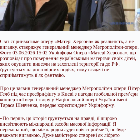
Світ сприйматиме оперу «Матері Херсона» як реальність, а не
вигадку, стверджує генеральний менеджер Метрополітен-опери.
Фото 03.06.2026 15:02 Укрінформ Опера «Матері Херсона», що
розповідає про повернення українськими матерями своїх дітей,
яких окупанти вивезли на захоплені території та до РФ,
ґрунтується на достовірних подіях, тому глядачі не
сприйматимуть її як фантазію.
Про це заявив генеральний менеджер Метрополітен-опери Пітер
Гелб під час пресбрифінгу в Києві з нагоди глобальної прем’єри
концертної версії твору у Національній опері України імені
Тараса Шевченка, передає кореспондент Укрінформу.
«По-перше, ця історія ґрунтується на правді, її широко
висвітлюють міжнародні засоби масової інформації. Я
переконаний, що міжнародна аудиторія сприйме її, не буде
вважати вигадкою. Дуже майстерно створені як лібрето