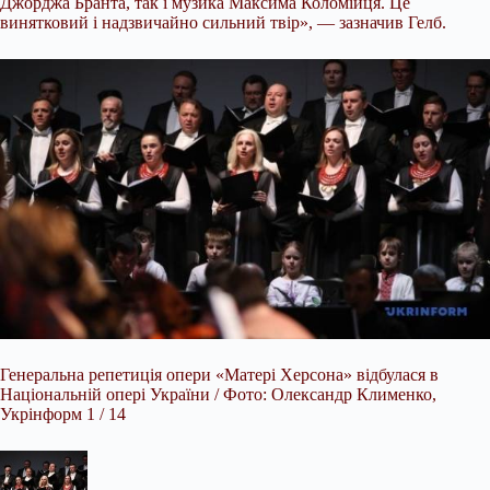
Джорджа Бранта, так і музика Максима Коломійця. Це
винятковий і надзвичайно сильний твір», — зазначив Гелб.
Генеральна репетиція опери «Матері Херсона» відбулася в
Національній опері України / Фото: Олександр Клименко,
Укрінформ 1 / 14