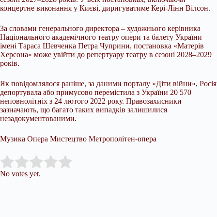
концертне виконання у Києві, диригуватиме Кері-Лінн Вілсон.
За словами генерального директора – художнього керівника
Національного академічного театру опери та балету України
імені Тараса Шевченка Петра Чуприни, постановка «Матерів
Херсона» може увійти до репертуару театру в сезоні 2028–2029
років.
Як повідомлялося раніше, за даними порталу «Діти війни», Росія
депортувала або примусово перемістила з України 20 570
неповнолітніх з 24 лютого 2022 року. Правозахисники
зазначають, що багато таких випадків залишилися
незадокументованими.
Музика Опера Мистецтво Метрополітен-опера
Submit Rating
Rate this item:
No votes yet.