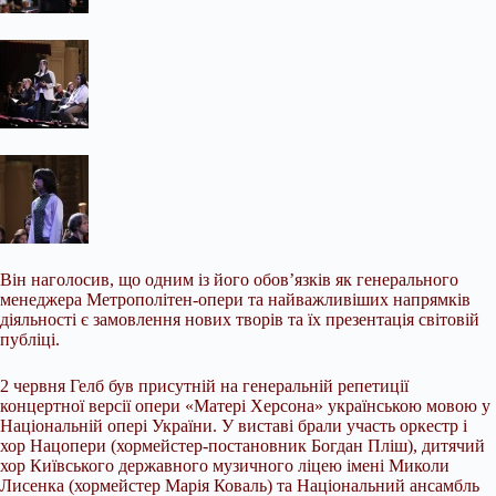
Він наголосив, що одним із його обов’язків як генерального
менеджера Метрополітен-опери та найважливіших напрямків
діяльності є замовлення нових творів та їх презентація світовій
публіці.
2 червня Гелб був присутній на генеральній репетиції
концертної версії опери «Матері Херсона» українською мовою у
Національній опері України. У виставі брали участь оркестр і
хор Нацопери (хормейстер-постановник Богдан Пліш), дитячий
хор Київського державного музичного ліцею імені Миколи
Лисенка (хормейстер Марія Коваль) та Національний ансамбль