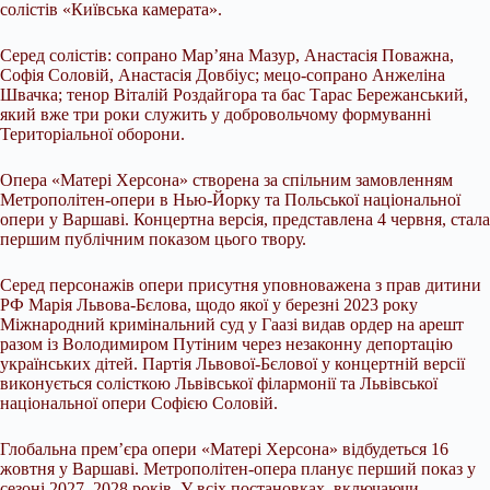
солістів «Київська камерата».
Серед солістів: сопрано Мар’яна Мазур, Анастасія Поважна,
Софія Соловій, Анастасія Довбіус; мецо-сопрано Анжеліна
Швачка; тенор Віталій Роздайгора та бас Тарас Бережанський,
який вже три роки служить у добровольчому формуванні
Територіальної оборони.
Опера «Матері Херсона» створена за спільним замовленням
Метрополітен-опери в Нью-Йорку та Польської національної
опери у Варшаві. Концертна версія, представлена 4 червня, стала
першим публічним показом цього твору.
Серед персонажів опери присутня уповноважена з прав дитини
РФ Марія Львова-Бєлова, щодо якої у березні 2023 року
Міжнародний кримінальний суд у Гаазі видав ордер на арешт
разом із Володимиром Путіним через незаконну депортацію
українських дітей. Партія Львової-Бєлової у концертній версії
виконується солісткою Львівської філармонії та Львівської
національної опери Софією Соловій.
Глобальна прем’єра опери «Матері Херсона» відбудеться 16
жовтня у Варшаві. Метрополітен-опера планує перший показ у
сезоні 2027–2028 років. У всіх постановках, включаючи