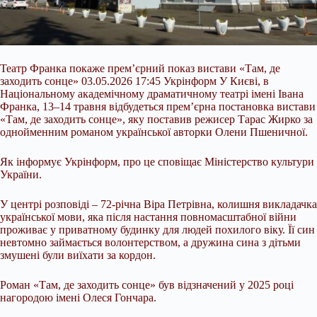
Театр Франка покаже прем’єрний показ вистави «Там, де
заходить сонце» 03.05.2026 17:45 Укрінформ У Києві, в
Національному академічному драматичному театрі імені Івана
Франка, 13–14 травня відбудеться прем’єрна постановка вистави
«Там, де заходить сонце», яку поставив режисер Тарас Жирко за
однойменним романом української авторки Олени Пшеничної.
Як інформує Укрінформ, про це сповіщає Міністерство культури
України.
У центрі розповіді – 72-річна Віра Петрівна, колишня
викладачка
української мови, яка після настання повномасштабної війни
проживає у приватному будинку для людей похилого віку. Її син
невтомно займається волонтерством, а дружина сина з дітьми
змушені були виїхати за кордон.
Роман «Там, де заходить сонце» був відзначений у 2025 році
нагородою імені Олеся Гончара.