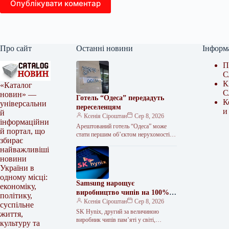
Опублікувати коментар
Про сайт
Останні новини
Інформ
П
С
К
«Каталог
С
новин» —
Готель “Одеса” передадуть
К
універсальни
переселенцям
и
й
Ксенія Сіроштан
Сер 8, 2026
інформаційни
Арештований готель “Одеса” може
й портал, що
стати першим об’єктом нерухомості,
збирає
частина якого буде використана для
найважливіші
тимчасового проживання внутрішньо
новини
переміщених осіб (ВПО). Про…
України в
одному місці:
Samsung нарощує
економіку,
виробництво чипів на 100% з
політику,
інвестиціями $38 мільярдів
Ксенія Сіроштан
Сер 8, 2026
суспільне
SK Hynix, другий за величиною
життя,
виробник чипів пам’яті у світі,
культуру та
оголосив про масштабну інвестиційну