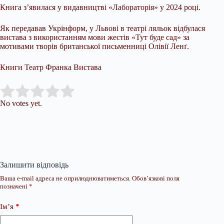
Книга з’явилася у видавництві «Лабораторія» у 2024 році.
Як передавав Укрінформ, у Львові в театрі ляльок відбулася
вистава з використанням мови жестів «Тут буде сад» за
мотивами творів британської письменниці Олівії Ленґ.
Книги Театр Франка Вистава
Submit Rating
Rate this item:
No votes yet.
Залишити відповідь
Ваша e-mail адреса не оприлюднюватиметься.
Обов’язкові поля
позначені
*
Ім’я
*