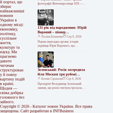
й портал, що
фотографії Житомира кінця ХІХ —
збирає
першої третини ХХ століття На
найважливіші
YouTube-каналі “Історії Юри
новини
Мартиновича” опублікували…
України в
одному місці:
131 рік від народження: Юрій
економіку,
Вороний – піонер
політику,
трансплантології
Поліна Більченко
Сер 9, 2026
суспільне
Перша пересадка органа: історія
життя,
українця Юрія Вороного, що
культуру та
випередив час 9 серпня (21 серпня за
науку. Ми
новим стилем) 1895 року в…
прагнемо
давати
читачам
Зеленський: Росія зосередила
структурован
біля Москви три рубежі
у й повну
протиповітряної оборони
Ксенія Сіроштан
Сер 9, 2026
картину подій
в країні.
Президент Володимир Зеленський
заявив, що росія стягнула три кола
Щодня —
протиповітряної оборони для
свіжа добірка
посилення захисту Москви. «Але
головного без
скільки б у тебе…
зайвого.
Copyright © 2026 - Каталог новин України. Все права
защищены. Сайт разработан в
INFBusiness