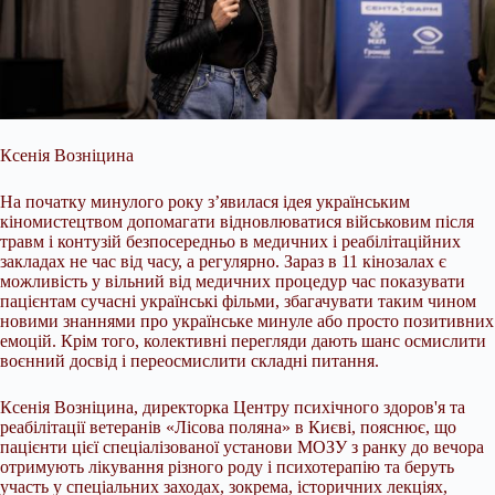
Ксенія Возніцина
На початку минулого року з’явилася ідея українським
кіномистецтвом допомагати відновлюватися військовим після
травм і контузій безпосередньо в медичних і реабілітаційних
закладах не час від часу, а регулярно. Зараз в 11 кінозалах є
можливість у вільний від медичних процедур час показувати
пацієнтам сучасні українські фільми, збагачувати таким чином
новими знаннями про українське минуле або просто позитивних
емоцій. Крім того, колективні перегляди дають шанс осмислити
воєнний досвід і переосмислити складні питання.
Ксенія Возніцина, директорка Центру психічного здоров'я та
реабілітації ветеранів «Лісова поляна» в Києві, пояснює, що
пацієнти цієї спеціалізованої установи МОЗУ з ранку до вечора
отримують лікування різного роду і психотерапію та беруть
участь у спеціальних заходах, зокрема, історичних лекціях,