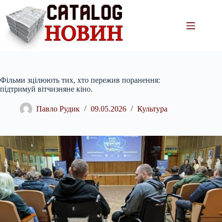
Перейти
до
вмісту
Фільми зцілюють тих, хто пережив поранення:
підтримуй вітчизняне кіно.
Павло Рудик
09.05.2026
Культура