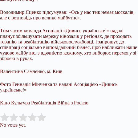
Володимир Яценко підсумував: «Ось у нас теж немає москалів,
але є розповідь про велике майбутнє».
Тим часом команда Асоціації «Дивись українське!» надалі
планує збільшувати мережу кінозалів у регіонах, де проходять
терапію та реабілітацію військовослужбовці, і запрошує до
співпраці соціально відповідальний бізнес, щоб наближати наше
чудове майбутнє, з вдячністю кожному, хто виборює перемогу зі
зброєю в руках.
Валентина Самченко, м. Київ
Фото Геннадія Мінченка та надані Асоціацією «Дивись
українське!»
Кіно Культура Реабілітація Війна з Росією
Submit Rating
Rate this item:
No votes yet.