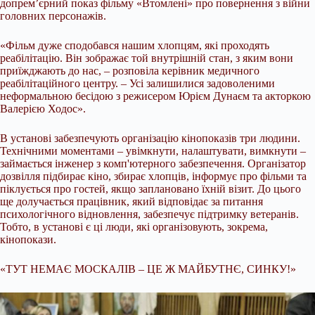
допрем’єрний показ фільму «Втомлені» про повернення з війни
головних персонажів.
«Фільм дуже сподобався нашим хлопцям, які проходять
реабілітацію. Він зображає той внутрішній стан, з яким вони
приїжджають до нас, – розповіла керівник медичного
реабілітаційного центру. – Усі залишилися задоволеними
неформальною бесідою з режисером Юрієм Дунаєм та акторкою
Валерією Ходос».
В установі забезпечують організацію кінопоказів три людини.
Технічними моментами – увімкнути, налаштувати, вимкнути –
займається інженер з комп'ютерного забезпечення. Організатор
дозвілля підбирає кіно, збирає хлопців, інформує про фільми та
піклується про гостей, якщо заплановано їхній візит. До цього
ще долучається працівник, який відповідає за питання
психологічного відновлення, забезпечує підтримку ветеранів.
Тобто, в установі є ці люди, які організовують, зокрема,
кінопокази.
«ТУТ НЕМАЄ МОСКАЛІВ – ЦЕ Ж МАЙБУТНЄ, СИНКУ!»