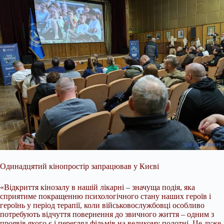
Одинадцятий кінопростір запрацював у Києві
«Відкриття кінозалу в нашій лікарні – значуща подія, яка
сприятиме покращенню психологічного стану наших героїв і
героїнь у період терапії, коли військовослужбовці особливо
потребують відчуття повернення до звичного життя – одним з
проявів якого є і перегляд фільмів на великому полотні. Це дуже