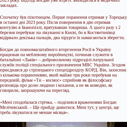
2023 року. Відтоді Богдан уже втретє знаходиться в медичних
закладах.
Спочатку був піхотинцем. Перше поранення отримав у Торецьку
в останні дні 2023 року. Після повернення в дію отримав
контузію в Іванопіллі, врятувавши товариша. А цього разу з 2
березня перебуває на лікуванні в Києві, бо в Костянтинівці
відірвало декілька пальців, два хірурги їх намагаються зберегти.
Богдан до повномасштабного вторгнення Росії в Україну
працював на меблевому виробництві, починав служити в
батальйоні «Львів» – добровольчому підрозділі патрульної
служби поліції спеціального призначення МВС України. Згодом
приєднався до стрілецького спецпідрозділу КОРД. Він, захисник
з кількома пораненнями, який майже три роки перебував на
передовій, фільм «Ти – космос» сприйняв як філософську
розповідь про долю людини і кохання, а не як комедію, як
говорили, запрошуючи на перегляд.
«Мені сподобалася стрічка, – поділився враженнями Богдан
Мелічевський. – Ще прийду дивитися. Мені тут, у центрі, ще
треба лікуватися не менше місяця».