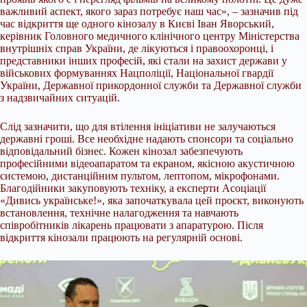
важливий аспект, якого зараз потребує наш час», – зазначив під
час відкриття ще одного кінозалу в Києві Іван Яворський,
керівник Головного медичного клінічного центру Міністерства
внутрішніх справ України, де лікуються і правоохоронці, і
представники інших професій, які стали на захист держави у
військових формуваннях Нацполіції, Національної гвардії
України, Державної прикордонної служби та Державної служби
з надзвичайних ситуацій.
Слід зазначити, що для втілення ініціативи не залучаються
державні гроші. Все необхідне надають спонсори та соціально
відповідальний бізнес. Кожен кінозал забезпечують
професійними відеоапаратом та екраном, якісною акустичною
системою, дистанційним пультом, лептопом, мікрофонами.
Благодійники закуповують техніку, а експерти Асоціації
«Дивись українське!», яка започаткувала цей проєкт, виконують
встановлення, технічне налагодження та навчають
співробітників лікарень працювати з апаратурою. Після
відкриття кінозали працюють на регулярній основі.