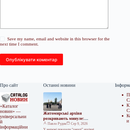
Save my name, email and website in this browser for the
next time I comment.
Опублікувати коментар
Про сайт
Останні новини
Інформ
П
С
К
«Каталог
С
новин» —
Житомирські архіви
К
універсальни
розкривають минуле:
и
й
унікальні фото покажуть
Павло Рудик
Сер 9, 2026
інформаційни
незвідані сторінки міста
У мережі показали “ожилі” архівні