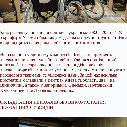
Кіно реабілітує поранених: дивись українське 08.05.2026 14:29
Укрінформ У семи областях у медзакладах демонструють стрічки
в одинадцятьох спеціально облаштованих кімнатах
Нещодавно в медичному комплексі в Києві, де проходять
лікування поранені українські воїни, з’явився стаціонарний
кінозал. За півтора року це вже 11-та подібна локація в
лікувально-реабілітаційних установах для тих, хто повернувся з
передової з травмами та ушкодженнями. За цей час декілька
кінотеатрів обладнали в центрах Києва
та області, два – на
Вінниччині, а також у Запорізькій, Одеській, Полтавській,
Хмельницькій та Львівській областях.
ОБЛАДНАННЯ КІНОЗАЛІВ БЕЗ ВИКОРИСТАННЯ
ДЕРЖАВНИХ СУБСИДІЙ