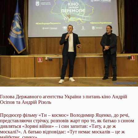
Голова Державного агентства України з питань кіно Андрій
Осіпов та Андрій Різоль
Продюсер фільму «Ти – космос» Володимир Яценко, до речі,
представляючи стрічку, розповів жарт про те, як батько з сином
дивляться «Зоряні війни» – і син запитав: «Тату, а де ж
москалі?». А батько відповідає: «Тут немає москалів – це ж
майбутнє, синку».