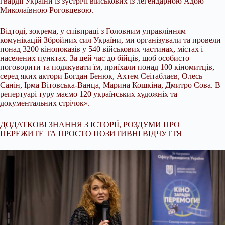
гвардії України із зустрічі військових із легендарною Адою
Миколаївною Роговцевою.
Відтоді, зокрема, у співпраці з Головним управлінням
комунікацій Збройних сил України, ми організували та провели
понад 3200 кінопоказів у 540 військових частинах, містах і
населених пунктах. За цей час до бійців, щоб особисто
поговорити та подякувати їм, приїхали понад 100 кіномитців,
серед яких актори Богдан Бенюк, Ахтем Сеітаблаєв, Олесь
Санін, Ірма Вітовська-Ванца, Марина Кошкіна, Дмитро Сова. В
репертуарі туру маємо 120 українських художніх та
документальних стрічок».
ДОДАТКОВІ ЗНАННЯ З ІСТОРІЇ, РОЗДУМИ ПРО
ПЕРЕЖИТЕ ТА ПРОСТО ПОЗИТИВНІ ВІДЧУТТЯ