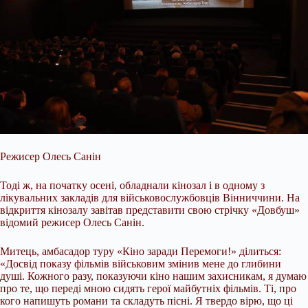
Режисер Олесь Санін
Тоді ж, на початку осені, обладнали кінозал і в одному з
лікувальних закладів для військовослужбовців Вінниччини. На
відкриття кінозалу завітав представити свою стрічку «Довбуш»
відомий режисер Олесь Санін.
Митець, амбасадор туру «Кіно заради Перемоги!» ділиться:
«Досвід показу фільмів військовим змінив мене до глибини
душі. Кожного разу, показуючи кіно нашим захисникам, я думаю
про те, що переді мною сидять герої майбутніх фільмів. Ті, про
кого напишуть романи та складуть пісні. Я твердо вірю, що ці