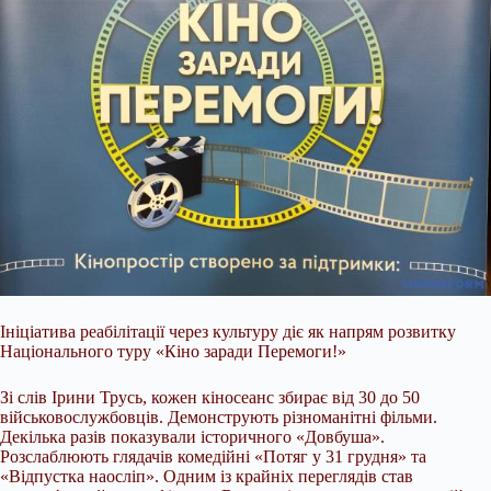
Ініціатива реабілітації через культуру діє як напрям розвитку
Національного туру «Кіно заради Перемоги!»
Зі слів Ірини Трусь, кожен кіносеанс збирає від 30 до 50
військовослужбовців. Демонструють різноманітні фільми.
Декілька разів показували історичного «Довбуша».
Розслаблюють глядачів комедійні «Потяг у 31 грудня» та
«Відпустка наосліп». Одним із крайніх переглядів став