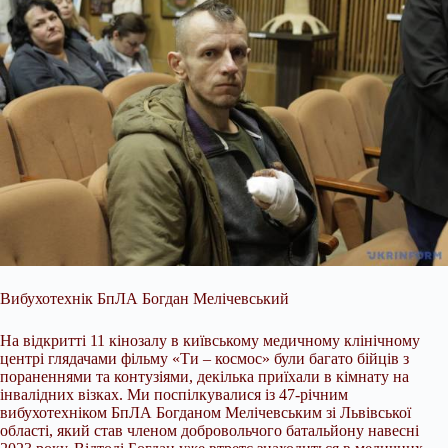
Вибухотехнік БпЛА Богдан Мелічевський
На відкритті 11 кінозалу в київському медичному клінічному
центрі глядачами фільму «Ти – космос» були багато бійців з
пораненнями та контузіями, декілька приїхали в кімнату на
інвалідних візках. Ми поспілкувалися із 47-річним
вибухотехніком БпЛА Богданом Мелічевським зі Львівської
області, який став членом добровольчого батальйону навесні