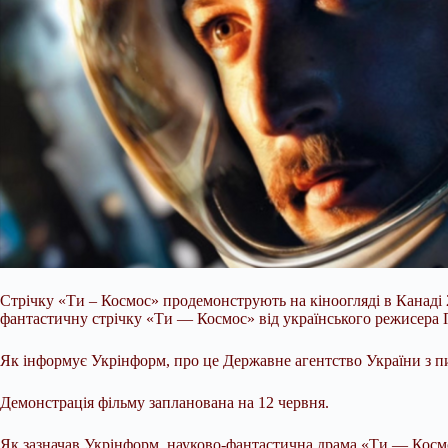
Стрічку «Ти – Космос» продемонструють на кіноогляді в Канаді 2
фантастичну стрічку «Ти — Космос» від українського режисера 
Як інформує Укрінформ, про це Державне агентство України з п
Демонстрація фільму запланована на 12 червня.
Як зазначав Укрінформ, науково-фантастична драма «Ти — Космо