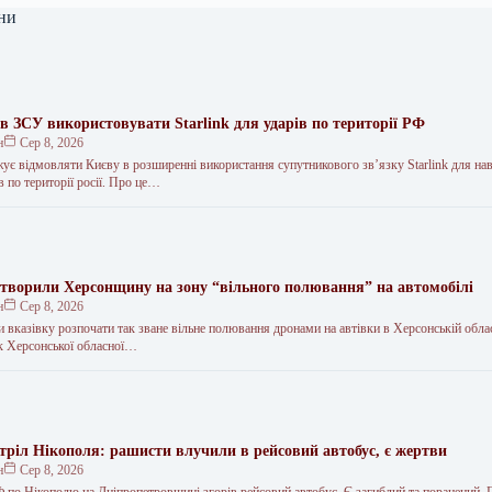
ни
в ЗСУ використовувати Starlink для ударів по території РФ
н
Сер 8, 2026
ує відмовляти Києву в розширенні використання супутникового зв’язку Starlink для на
в по території росії. Про це…
творили Херсонщину на зону “вільного полювання” на автомобілі
н
Сер 8, 2026
 вказівку розпочати так зване вільне полювання дронами на автівки в Херсонській облас
к Херсонської обласної…
стріл Нікополя: рашисти влучили в рейсовий автобус, є жертви
н
Сер 8, 2026