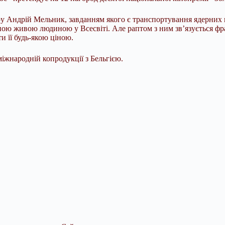
ру Андрій Мельник, завданням якого є транспортування ядерних в
иною живою людиною у Всесвіті. Але раптом з ним зв’язується ф
и її будь-якою ціною.
іжнародній копродукції з Бельгією.