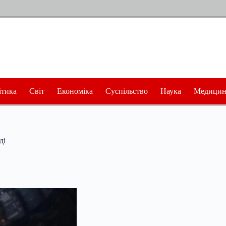
ітика
Світ
Економіка
Суспільство
Наука
Медицин
ді