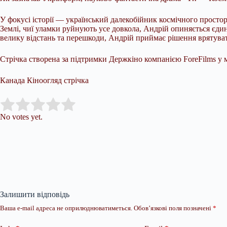
У фокусі історії — український далекобійник космічного просто
Землі, чиї уламки руйнують усе довкола, Андрій опиняється єд
велику відстань та перешкоди, Андрій приймає рішення врятуват
Стрічка створена за підтримки Держкіно компанією ForeFilms у м
Канада Кіноогляд стрічка
Submit Rating
Rate this item:
No votes yet.
Залишити відповідь
Ваша e-mail адреса не оприлюднюватиметься.
Обов’язкові поля позначені
*