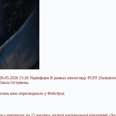
6.05.2026 15:26 Укрінформ В рамках кіноогляду PUFF (Saskatoon 
Павла Острікова.
итань кіно оприлюднило у Фейсбуці.
с» претендує на 12 нагород десятої
національної кінопремії «Зо