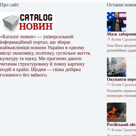
Про сайт
Останні нови
Маск заборони
«Каталог новин» — універсальний
Ксенія Сірошта
інформаційний портал, що збирає
Ілон Маск продовж
найважливіші новини України в одному
далекобійних ударі
місці: економіку, політику, суспільне життя,
культуру та науку. Ми прагнемо давати
читачам структуровану й повну картину
подій в країні. Щодня — свіжа добірка
головного без зайвого.
Окупанти пере
Ксенія Сірошта
Окупанти отримали
попередив очільни
Російський об
Ксенія Сірошта