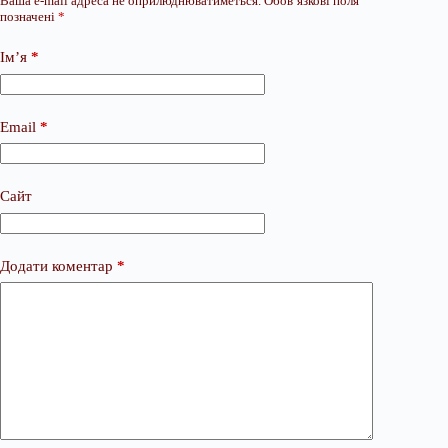
Ваша e-mail адреса не оприлюднюватиметься.
Обов’язкові поля
позначені
*
Ім’я
*
Email
*
Сайт
Додати коментар
*