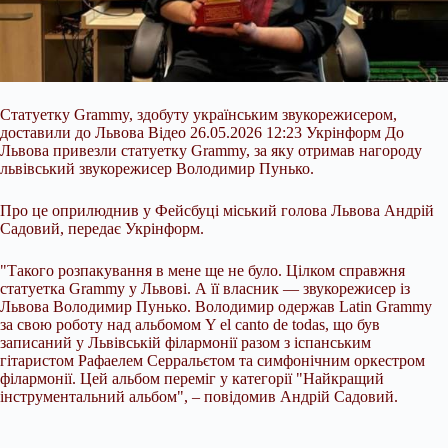
Статуетку Grammy, здобуту українським звукорежисером,
доставили до Львова Відео 26.05.2026 12:23 Укрінформ До
Львова привезли статуетку Grammy, за яку отримав нагороду
львівський звукорежисер Володимир Пунько.
Про це оприлюднив у Фейсбуці міський голова Львова Андрій
Садовий, передає Укрінформ.
"Такого розпакування в мене ще не було. Цілком справжня
статуетка Grammy у Львові. А її власник — звукорежисер із
Львова Володимир Пунько. Володимир одержав Latin Grammy
за свою роботу над
альбомом Y el canto de todas, що був
записаний у Львівській філармонії разом з іспанським
гітаристом Рафаелем Серральєтом та симфонічним оркестром
філармонії. Цей альбом переміг у категорії "Найкращий
інструментальний альбом", – повідомив Андрій Садовий.