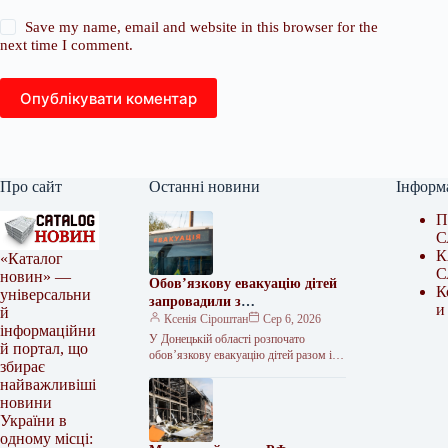
Save my name, email and website in this browser for the
next time I comment.
Опублікувати коментар
Про сайт
Останні новини
Інформ
П
С
К
«Каталог
С
новин» —
Обов’язкову евакуацію дітей
К
універсальни
запровадили з
и
й
найнебезпечніших зон
Ксенія Сіроштан
Сер 6, 2026
інформаційни
Краматорська та двох сусідніх
У Донецькій області розпочато
й портал, що
селищ.
обов’язкову евакуацію дітей разом із
збирає
батьками з населених пунктів
найважливіші
Красноторка та Біленьке, а також
новини
найбільш вразливих…
України в
одному місці: