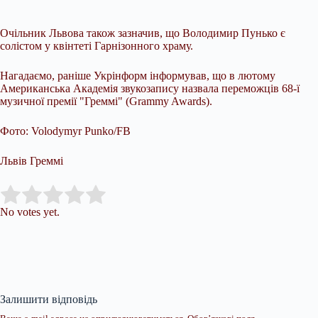
Очільник Львова також зазначив, що Володимир Пунько є
солістом у квінтеті Гарнізонного храму.
Нагадаємо, раніше Укрінформ інформував, що в лютому
Американська Академія звукозапису назвала переможців 68-ї
музичної премії "Греммі" (Grammy Awards).
Фото: Volodymyr Punko/FB
Львів Греммі
Submit Rating
Rate this item:
No votes yet.
Залишити відповідь