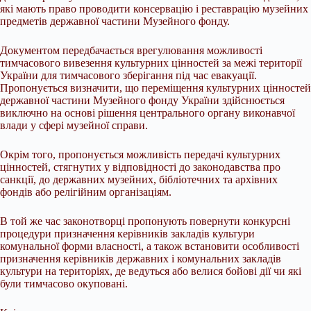
які мають право проводити консервацію і реставрацію музейних
предметів державної частини Музейного фонду.
Документом передбачається врегулювання можливості
тимчасового вивезення культурних цінностей за межі території
України для тимчасового зберігання під час евакуації.
Пропонується визначити, що переміщення культурних цінностей
державної частини Музейного фонду України здійснюється
виключно на основі рішення центрального органу виконавчої
влади у сфері музейної справи.
Окрім того, пропонується можливість передачі культурних
цінностей, стягнутих у відповідності до законодавства про
санкції, до державних музейних, бібліотечних та архівних
фондів або релігійним організаціям.
В той же час законотворці пропонують повернути конкурсні
процедури призначення керівників закладів культури
комунальної форми власності, а також встановити особливості
призначення керівників державних і комунальних закладів
культури на територіях, де ведуться або велися бойові дії чи які
були тимчасово окуповані.