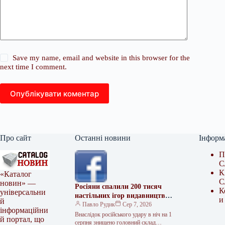
Save my name, email and website in this browser for the
next time I comment.
Опублікувати коментар
Про сайт
Останні новини
Інформ
П
С
К
«Каталог
С
новин» —
Росіяни спалили 200 тисяч
К
універсальни
настільних ігор видавництва
и
й
Rozum
Павло Рудик
Сер 7, 2026
інформаційни
Внаслідок російського удару в ніч на 1
й портал, що
серпня знищено головний склад