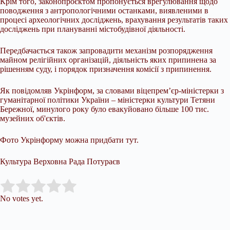
Крім того, законопроєктом пропонується врегулювання щодо
поводження з антропологічними останками, виявленими в
процесі археологічних досліджень, врахування результатів таких
досліджень при плануванні містобудівної діяльності.
Передбачається також запровадити механізм розпорядження
майном релігійних організацій, діяльність яких припинена за
рішенням суду, і порядок призначення комісії з припинення.
Як повідомляв Укрінформ, за словами віцепрем’єр-міністерки з
гуманітарної політики України – міністерки культури Тетяни
Бережної, минулого року було евакуйовано більше 100 тис.
музейних об'єктів.
Фото Укрінформу можна придбати тут.
Культура Верховна Рада Потураєв
Submit Rating
Rate this item:
No votes yet.