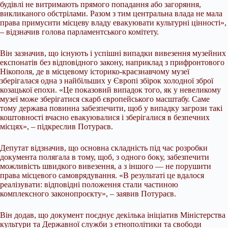
будівлі не витримають прямого попадання або загоряння,
викликаного обстрілами. Разом з тим центральна влада не мала
права примусити місцеву владу евакуювати культурні цінності»,
– відзначив голова парламентського комітету.
Він зазначив, що існують і успішні випадки вивезення музейних
експонатів без відповідного закону, наприклад з прифронтового
Нікополя, де в місцевому історико-краєзнавчому музеї
зберігалася одна з найбільших у Європі збірок холодної зброї
козацької епохи. «Це показовий випадок того, як у невеликому
музеї може зберігатися скарб європейського масштабу. Саме
тому держава повинна забезпечити, щоб у випадку загрози такі
коштовності вчасно евакуювалися і зберігалися в безпечних
місцях», – підкреслив Потураєв.
Депутат відзначив, що основна складність під час розробки
документа полягала в тому, щоб, з одного боку, забезпечити
можливість швидкого вивезення, а з іншого — не порушити
права місцевого самоврядування. «В результаті це вдалося
реалізувати: відповідні положення стали частиною
комплексного законопроєкту», – заявив Потураєв.
Він додав, що документ поєднує декілька ініціатив Міністерства
культури та Державної служби з етнополітики та свободи