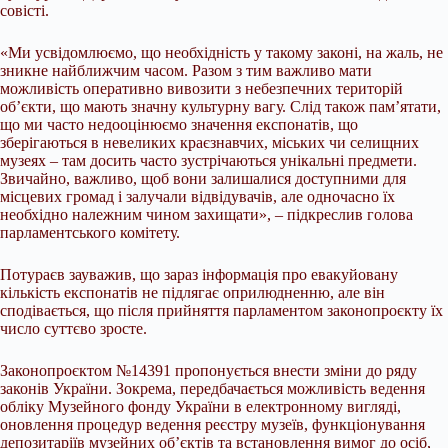
совісті.
«Ми усвідомлюємо, що необхідність у такому законі, на жаль, не
зникне найближчим часом. Разом з тим важливо мати
можливість оперативно вивозити з небезпечних територій
об’єкти, що мають значну культурну вагу. Слід також пам’ятати,
що ми часто недооцінюємо значення експонатів, що
зберігаються в невеликих краєзнавчих, міських чи селищних
музеях – там досить часто зустрічаються унікальні предмети.
Звичайно, важливо, щоб вони залишалися доступними для
місцевих громад і залучали відвідувачів, але одночасно їх
необхідно належним чином захищати», – підкреслив голова
парламентського комітету.
Потураєв зауважив, що зараз інформація про евакуйовану
кількість експонатів не підлягає оприлюдненню, але він
сподівається, що після прийняття парламентом законопроєкту їх
число суттєво зросте.
Законопроєктом №14391 пропонується внести зміни до ряду
законів України. Зокрема, передбачається можливість ведення
обліку Музейного фонду України в електронному вигляді,
оновлення процедур ведення реєстру музеїв, функціонування
депозитаріїв музейних об’єктів та встановлення вимог до осіб,