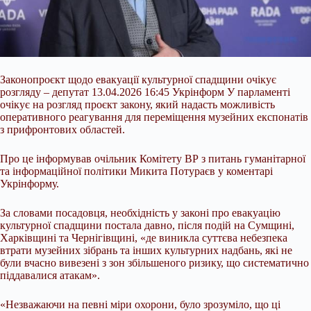
Законопроєкт щодо евакуації культурної спадщини очікує
розгляду – депутат 13.04.2026 16:45 Укрінформ У парламенті
очікує на розгляд проєкт закону, який надасть можливість
оперативного реагування для переміщення музейних експонатів
з прифронтових областей.
Про це інформував очільник Комітету ВР з питань гуманітарної
та інформаційної політики Микита Потураєв у коментарі
Укрінформу.
За словами посадовця, необхідність у законі про евакуацію
культурної спадщини постала давно, після подій на
Сумщині,
Харківщині та Чернігівщині, «де виникла суттєва небезпека
втрати музейних зібрань та інших культурних надбань, які не
були вчасно вивезені з зон збільшеного ризику, що систематично
піддавалися атакам».
«Незважаючи на певні міри охорони, було зрозуміло, що ці