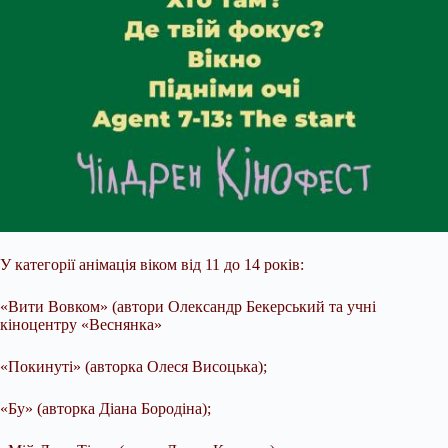
У категорії анімація віком від 11 до 14 років:
«Вити Вовком» (автори Олександр Бекерський та учні
кіноцентру «Веснянка»
«Покинуті» (авторка Олеся Висоцька);
«Бу» (авторка Діана Бородіна);