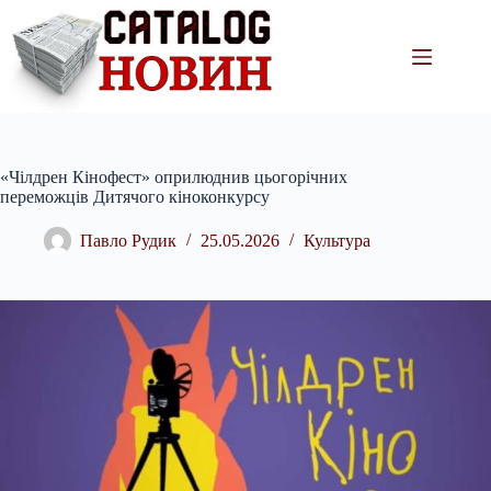
Перейти
до
вмісту
«Чілдрен Кінофест» оприлюднив цьогорічних
переможців Дитячого кіноконкурсу
Павло Рудик
25.05.2026
Культура