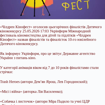
«Чілдрен Кінофест» оголосив цьогорічних фіналістів Дитячого
кіноконкурсу 25.05.2026 17:03 Укрінформ Міжнародний
фестиваль кіномистецтва для дітей та підлітків «Чілдрен
Кінофест» назвав фіналістів та фіналісток 10-го ювілейного
Дитячого кіноконкурсу.
Як інформує Укрінформ, про це звітує Державне агентство
України з питань кіно.
У категорії анімація віком від 7 до 10 років фіналістами стали
стрічки:
Trash Heroes (автори Дем’ян Ярош, Лев Городинский);
«Місі і війна» (авторка Лія Василенко);
«Собачка і листочок» (автори Міра Падило та учні ЦДР