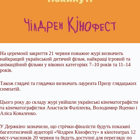
На церемонії закриття 21 червня поважне журі визначить
найкращий український дитячий фільм, найкращі ігровий та
анімаційний фільми у вікових категоріях 7–10 років та 11–14
років.
Також глядачі та глядачки визначать лауреата Призу глядацьких
симпатій.
Цього року до складу журі увійшли українські кінематографісти
та кінематографістки Анастасія Фалілеєва, Володимир Яценко і
Аліса Коваленко.
У Держкіно зазначили, що стрічки-фіналісти будуть показані
багатотисячній аудиторії «Чілдрен Кінофесту» в кінотеатрах 12
міст-учасників 20 червня та будуть доступні для перегляду по