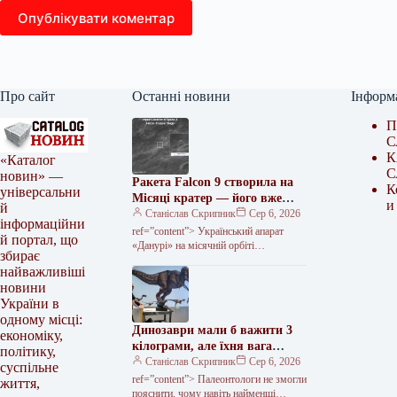
Опублікувати коментар
Про сайт
Останні новини
Інформ
П
С
К
«Каталог
С
новин» —
Ракета Falcon 9 створила на
К
універсальни
Місяці кратер — його вже
и
й
зафіксували з орбіти
Станіслав Скрипник
Сер 6, 2026
інформаційни
ref=”content”> Український апарат
й портал, що
«Данурі» на місячній орбіті
збирає
сфотографував кратер у падінні
найважливіші
другого ступеня ракети Falcon 9 на
новини
поверхню супутника. Апарат…
України в
одному місці:
Динозаври мали б важити 3
економіку,
кілограми, але їхня вага
політику,
сягала тонни. Винними в
Станіслав Скрипник
Сер 6, 2026
суспільне
цьому визнали ссавців –
ref=”content”> Палеонтологи не змогли
життя,
nauka.ua | Наука українською
пояснити, чому навiть найменшi