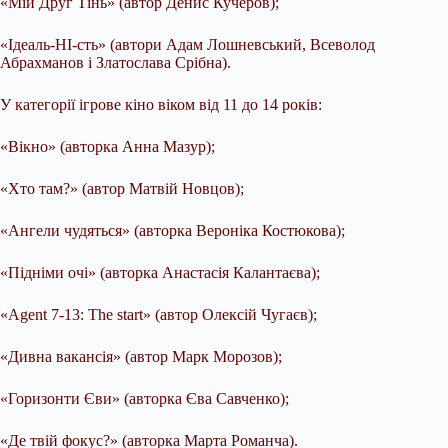
«Мій Друг Тінь» (автор Денис Кучеров);
«Ідеаль-НІ-сть» (автори Адам Лошневський, Всеволод
Абрахманов і Златослава Срібна).
У категорії ігрове кіно віком від 11 до 14 років:
«Вікно» (авторка Анна Мазур);
«Хто там?» (автор Матвій Новцов);
«Ангели чудяться» (авторка Вероніка Костюкова);
«Підніми очі» (авторка Анастасія Калантаєва);
«Agent 7-13: The start» (автор Олексій Чугаєв);
«Дивна вакансія» (автор Марк Морозов);
«Горизонти Єви» (авторка Єва Савченко);
«Де твій фокус?» (авторка Марта Романча).