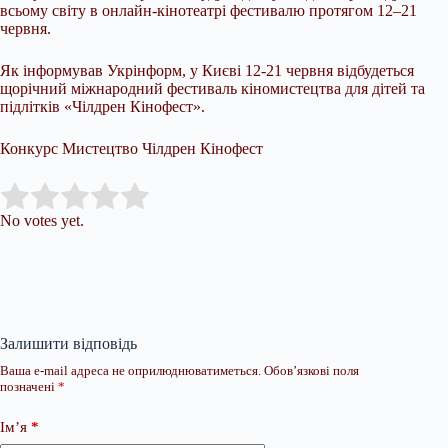
всьому світу в онлайн-кінотеатрі фестивалю протягом 12–21
червня.
Як інформував Укрінформ, у Києві 12-21 червня відбудеться
щорічний міжнародний фестиваль кіномистецтва для дітей та
підлітків «Чілдрен Кінофест».
Конкурс Мистецтво Чілдрен Кінофест
Submit Rating
Rate this item:
No votes yet.
Залишити відповідь
Ваша e-mail адреса не оприлюднюватиметься.
Обов’язкові поля
позначені
*
Ім’я
*