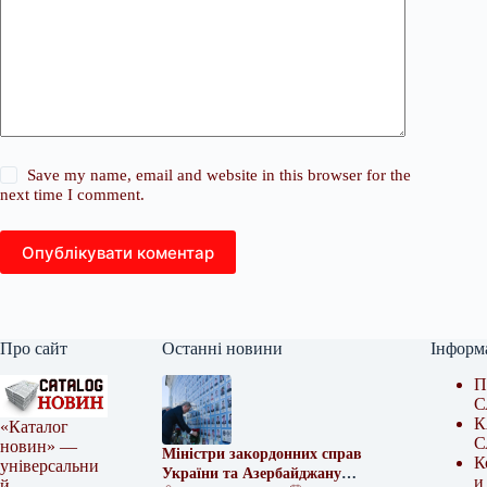
Save my name, email and website in this browser for the
next time I comment.
Опублікувати коментар
Про сайт
Останні новини
Інформ
П
С
К
«Каталог
С
новин» —
Міністри закордонних справ
К
універсальни
України та Азербайджану
и
й