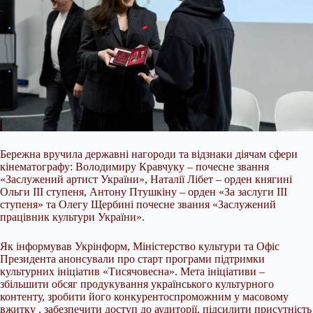
Бережна вручила державні нагороди та відзнаки діячам сфери
кінематографу: Володимиру Кравчуку – почесне звання
«Заслужений артист України», Наталії Лібет – орден княгині
Ольги ІІІ ступеня, Антону Птушкіну – орден «За заслуги ІІІ
ступеня» та Олегу Щербині почесне звання «Заслужений
працівник культури України».
Як інформував Укрінформ, Міністерство культури та Офіс
Президента анонсували про старт програми підтримки
культурних ініціатив «Тисячовесна». Мета ініціативи –
збільшити обсяг продукування українського культурного
контенту, зробити його конкурентоспроможним у масовому
вжитку , забезпечити доступ до аудиторії, підсилити присутність