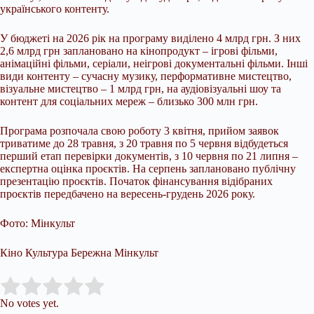
українського контенту.
У бюджеті на 2026 рік на програму виділено 4 млрд грн. З них
2,6 млрд грн заплановано на кінопродукт – ігрові фільми,
анімаційні фільми, серіали, неігрові документальні фільми. Інші
види контенту – сучасну музику, перформативне мистецтво,
візуальне мистецтво – 1 млрд грн, на аудіовізуальні шоу та
контент для соціальних мереж – близько 300 млн грн.
Програма розпочала свою роботу 3 квітня, прийом заявок
триватиме до 28 травня, з 20 травня по 5 червня відбудеться
перший етап перевірки документів, з 10 червня по 21 липня –
експертна оцінка проєктів. На серпень заплановано публічну
презентацію проєктів. Початок фінансування відібраних
проєктів передбачено на вересень-грудень 2026 року.
Фото: Мінкульт
Кіно Культура Бережна Мінкульт
Submit Rating
Rate this item:
No votes yet.