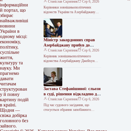
вшанували пам’ять загиблих
Станіслав Скрипник
Сер 6, 2026
інформаційни
захисників України.
Керівники зовнішньополітичних
й портал, що
відомств України та Азербайджану
збирає
вшанували пам’ять загиблих
найважливіші
захисників України, поклавши квіти до
новини
Меморіалу. Про це інформує МЗС
України в
одному місці:
Міністр закордонних справ
економіку,
Азербайджану прибув до
політику,
столиці України.
Станіслав Скрипник
Сер 6, 2026
суспільне
Керівник зовнішньополітичного
життя,
відомства Азербайджану Джейхун
культуру та
Байрамов приземлився в українській
науку. Ми
столиці в четвер, 6 серпня. Цю
прагнемо
інформацію в соціальній мережі Х…
давати
читачам
Застава Стефанішиної: сльози
структурован
в суді, рішення відкладено до
у й повну
завтра
Станіслав Скрипник
Сер 6, 2026
картину подій
в країні.
Під час судового засідання, що
стосується обрання запобіжного
Щодня —
заходу для колишньої посолки України
свіжа добірка
в США Ольги Стефанішиної, суд
головного без
перейшов до…
зайвого.