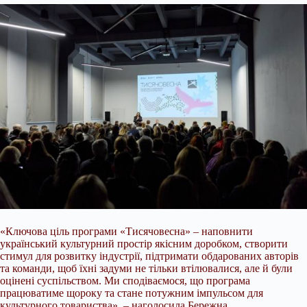
«Ключова ціль програми «Тисячовесна» – наповнити
український культурний простір якісним доробком, створити
стимул для розвитку індустрії, підтримати обдарованих авторів
та команди, щоб їхні задуми не тільки втілювалися, але й були
оцінені суспільством. Ми сподіваємося, що програма
працюватиме щороку та стане потужним імпульсом для
культурного товариства», – наголосила Бережна.