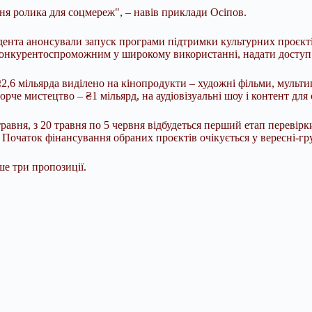
ння ролика для соцмереж", – навів приклади Осіпов.
дента анонсували запуск програми підтримки культурних проєкті
онкурентоспроможним у широкому використанні, надати доступ до
₴2,6 мільярда виділено на кінопродукти – художні фільми, мульти
че мистецтво – ₴1 мільярд, на аудіовізуальні шоу і контент для 
авня, з 20 травня по 5 червня відбудеться перший етап перевірки
 Початок фінансування обраних проєктів очікується у вересні-гру
е три пропозиції.