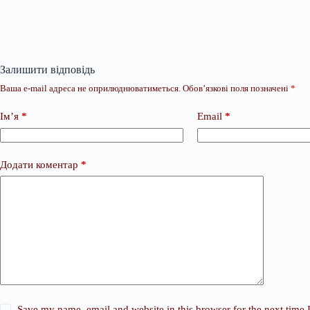
Залишити відповідь
Ваша e-mail адреса не оприлюднюватиметься.
Обов’язкові поля позначені
*
Ім’я
*
Email
*
Додати коментар
*
Save my name, email and website in this browser for the next time