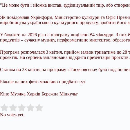
"Це може бути і зйомка вистав, аудіовізуальний твір, або створе
Як повідомляв Укрінформ, Міністерство культури та Офіс Прези
виробництва українського культурного продукту, зробити його к
У бюджеті на 2026 рік на програму виділено ₴4 мільярди. З них 
продуктів – сучасну музику, перформативне мистецтво, образотвор
Програма розпочалася 3 квітня, прийом заявок триватиме до 28 тр
проєктів. На серпень запланована відкрита презентація проєктів.
Станом на 23 квітня на програму «Тисячовесна» було подано лиш
Більше наших фото можливо придбати тут
Кіно Музика Харків Бережна Мінкульт
Submit Rating
Rate this item:
No votes yet.