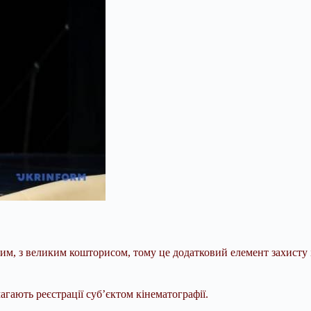
м, з великим кошторисом, тому це додатковий елемент захисту ін
магають реєстрації суб’єктом кінематографії.