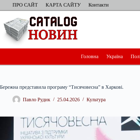
Перейти
ПРО САЙТ
КАРТА САЙТУ
Контакти
до
вмісту
Головна
Україна
Пол
Бережна представила програму “Тисячовесна” в Харкові.
Павло Рудик
25.04.2026
Культура