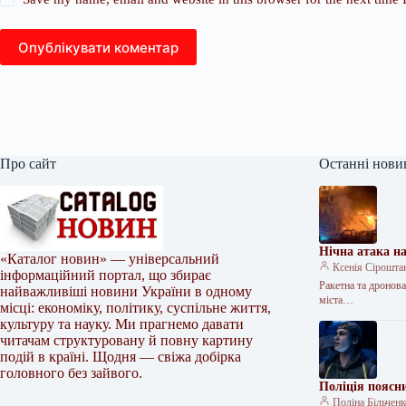
Опублікувати коментар
Про сайт
Останні нови
Нічна атака на
«Каталог новин» — універсальний
Ксенія Сірошта
інформаційний портал, що збирає
Ракетна та дронова
найважливіші новини України в одному
міста…
місці: економіку, політику, суспільне життя,
культуру та науку. Ми прагнемо давати
читачам структуровану й повну картину
подій в країні. Щодня — свіжа добірка
головного без зайвого.
Поліція поясн
Поліна Більчен