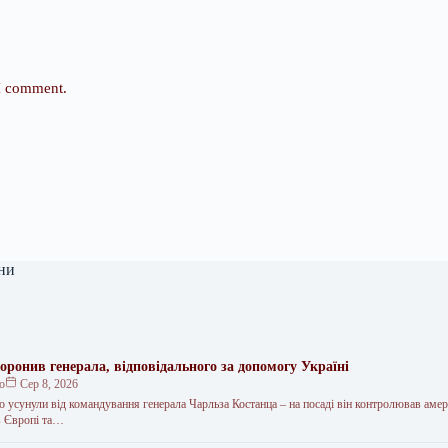
 I comment.
ни
оронив генерала, відповідального за допомогу Україні
ко
Сер 8, 2026
усунули від командування генерала Чарльза Костанца – на посаді він контролював амер
 в Європі та…