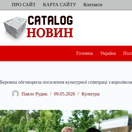
Перейти
ПРО САЙТ
КАРТА САЙТУ
Контакти
до
вмісту
Головна
Україна
Пол
Бережна обговорила посилення культурної співпраці з королівс
Павло Рудик
09.05.2026
Культура