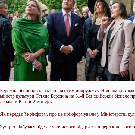
Бережна обговорила з королівським подружжям Нідерландів зміцн
міністр культури Тетяна Бережна на 61-й Венеційській бієнале п
держави Ріанне Летшерт.
Як передає Укрінформ, про це поінформували у Міністерстві кул
Зустріч відбулася під час
урочистого відкриття нідерландського п