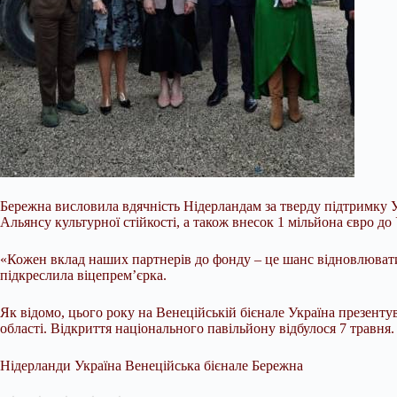
Бережна висловила вдячність Нідерландам за тверду підтримку У
Альянсу культурної стійкості, а також внесок 1 мільйона євро д
«Кожен вклад наших партнерів до фонду – це шанс відновлювати 
підкреслила віцепрем’єрка.
Як відомо, цього року на Венеційській бієнале Україна презент
області. Відкриття національного павільйону відбулося 7 травня.
Нідерланди Україна Венеційська бієнале Бережна