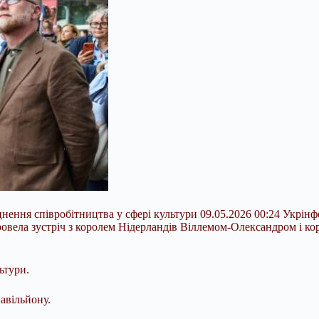
ення співробітництва у сфері культури 09.05.2026 00:24 Укрінфо
ровела зустріч з королем Нідерландів Віллемом-Олександром і ко
ьтури.
авільйону.