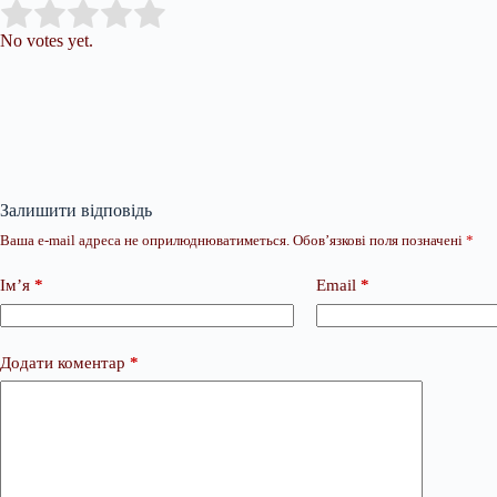
Submit Rating
Rate this item:
No votes yet.
Залишити відповідь
Ваша e-mail адреса не оприлюднюватиметься.
Обов’язкові поля позначені
*
Ім’я
*
Email
*
Додати коментар
*