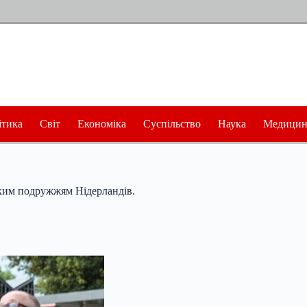
ітика
Світ
Економіка
Суспільство
Наука
Медицин
ьким подружжям Нідерландів.