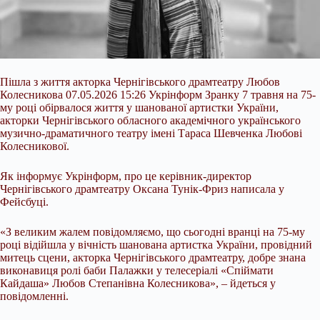
Пішла з життя акторка Чернігівського драмтеатру Любов
Колесникова 07.05.2026 15:26 Укрінформ Зранку 7 травня на 75-
му році обірвалося життя у шанованої артистки України,
акторки Чернігівського обласного академічного українського
музично-драматичного театру імені Тараса Шевченка Любові
Колесникової.
Як інформує Укрінформ, про це керівник-директор
Чернігівського драмтеатру Оксана Тунік-Фриз написала у
Фейсбуці.
«З великим жалем повідомляємо, що сьогодні вранці на 75-му
році відійшла у
вічність шанована артистка України, провідний
митець сцени, акторка Чернігівського драмтеатру, добре знана
виконавиця ролі баби Палажки у телесеріалі «Спіймати
Кайдаша» Любов Степанівна Колесникова», – йдеться у
повідомленні.