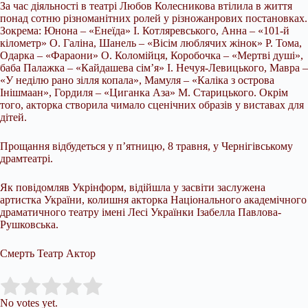
За час діяльності в театрі Любов Колесникова втілила в життя
понад сотню різноманітних ролей у різножанрових постановках.
Зокрема: Юнона – «Енеїда» І. Котляревського, Анна – «101-й
кілометр» О. Галіна, Шанель – «Вісім люблячих жінок» Р. Тома,
Одарка – «Фараони» О. Коломійця, Коробочка – «Мертві душі»,
баба Палажка – «Кайдашева сімʼя» І. Нечуя-Левицького, Мавра –
«У неділю рано зілля копала», Мамуля – «Каліка з острова
Інішмаан», Гордиля – «Циганка Аза» М. Старицького. Окрім
того, акторка створила чимало сценічних образів у виставах для
дітей.
Прощання відбудеться у п’ятницю, 8 травня, у Чернігівському
драмтеатрі.
Як повідомляв Укрінформ, відійшла у засвіти заслужена
артистка України, колишня акторка Національного академічного
драматичного театру імені Лесі Українки Ізабелла Павлова-
Рушковська.
Смерть Театр Актор
Submit Rating
Rate this item:
No votes yet.