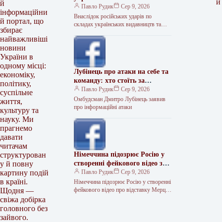
и
й
підручників
Павло Рудик
Сер 9, 2026
інформаційни
Внаслідок російських ударів по
й портал, що
складах українських видавництв та
збирає
друкарнях знищено понад 1,1 мільйона
найважливіші
шкільних підручників. Про це
новини
повідомив міністр освіти…
України в
одному місці:
Лубінець про атаки на себе та
економіку,
команду: хто стоїть за
політику,
інформаційним тиском
Павло Рудик
Сер 9, 2026
суспільне
Омбудсман Дмитро Лубінець заявив
життя,
про інформаційні атаки
культуру та
науку. Ми
прагнемо
давати
читачам
Німеччина підозрює Росію у
структурован
створенні фейкового відео з
у й повну
Мерцом
Павло Рудик
Сер 9, 2026
картину подій
в країні.
Німеччина підозрює Росію у створенні
фейкового відео про відставку Мерца
Щодня —
Німецькі спецслужби вважають, що за
свіжа добірка
поширенням фейкового відео про
головного без
нібито…
зайвого.