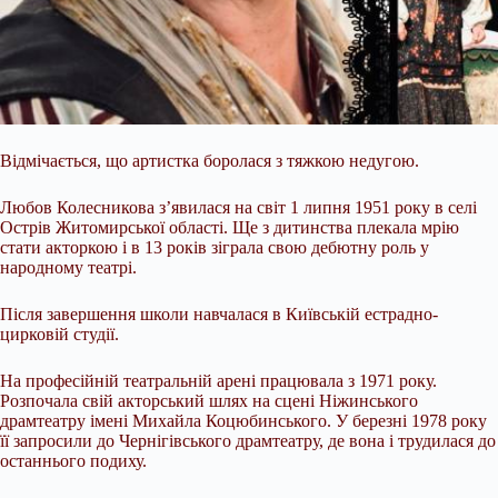
Відмічається, що артистка боролася з тяжкою недугою.
Любов Колесникова з’явилася на світ 1 липня 1951 року в селі
Острів Житомирської області. Ще з дитинства плекала мрію
стати акторкою і в 13 років зіграла свою дебютну роль у
народному театрі.
Після завершення школи навчалася в Київській естрадно-
цирковій студії.
На професійній театральній арені працювала з 1971 року.
Розпочала свій акторський шлях на сцені Ніжинського
драмтеатру імені Михайла Коцюбинського. У березні 1978 року
її запросили до Чернігівського драмтеатру, де вона і трудилася до
останнього подиху.