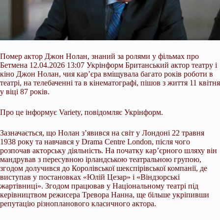
Помер актор Джон Нолан, знаний за ролями у фільмах про
Бетмена 12.04.2026 13:07 Укрінформ Британський актор театру і
кіно Джон Нолан, чия кар’єра вміщувала багато років роботи в
театрі, на телебаченні та в кінематографі, пішов з життя 11 квітня
у віці 87 років.
Про це інформує Variety, повідомляє Укрінформ.
Зазначається, що Нолан з’явився на світ у Лондоні 22 травня
1938 року та навчався у Drama Centre London, після чого
розпочав акторську діяльність. На початку кар’єрного шляху він
мандрував з
пересувною ірландською театральною групою,
згодом долучився до Королівської шекспірівської компанії, де
виступав у постановках «Юлій Цезар» і «Віндзорські
жартівниці». Згодом працював у Національному театрі під
керівництвом режисера Тревора Нанна, ще більше укріпивши
репутацію різнопланового класичного актора.