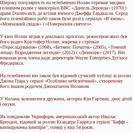
Широку популярність на телебаченні Нолан отримав завдяки
головним ролям у мінісеріалі BBC «Даніель Деронда» (1970) і
драмі Doomwatch, де втілив вченого Джеффа Гардкасла. Серед
його телевізійних робіт також були ролі у серіалах «В’язень»,
«Мовчазний свідок» і «Повернення святого».
У кіно Нолан зіграв у декількох проєктах, режисером яких був
його родич Крістофер Нолан, зокрема у стрічках
«Переслідування» (1998), «Бетмен: Початок» (2005), «Темний
лицар: Відродження легенди» (2012) і «Дюнкерк» (2017). Він
виконав роль члена ради директорів Wayne Enterprises Дугласа
Фредерікса.
На телебаченні він також був відомий сучасній публіці за роллю
Джона Гріра у серіалі «Особливо небезпечний», створеному
його іншим родичем Джонатаном Ноланом.
У Нолана залишилися дружина, акторка Кім Гартман, двоє дітей
і онуки.
Як повідомляв Укрінформ, американський актор Ніколас
Брендон, відомий за роллю Ксандера Гарріса в серіалі "Баффі –
винищувачка вампірів", помер у віці 54 років.