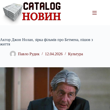
Перейти
до
вмісту
Актор Джон Нолан, зірка фільмів про Бетмена, пішов з
життя
Павло Рудик
12.04.2026
Культура