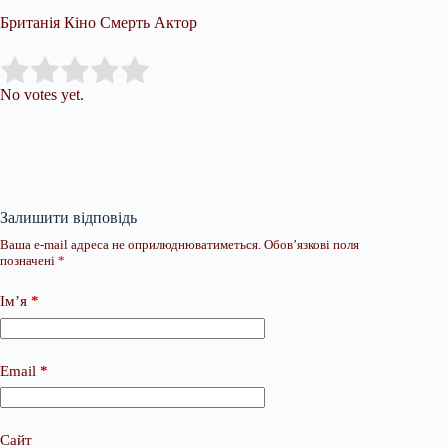
Британія Кіно Смерть Актор
Submit Rating
Rate this item:
No votes yet.
Залишити відповідь
Ваша e-mail адреса не оприлюднюватиметься.
Обов’язкові поля
позначені
*
Ім’я
*
Email
*
Сайт