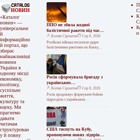
П
С
К
«Каталог
С
новин» —
ППО не збила жодної
К
універсальни
балістичної ракети під час
и
й
нічної атаки
Ксенія Сіроштан
Сер 8, 2026
інформаційни
Російські війська посилили удари
й портал, що
балістичними ракетами по Києву,
збирає
випустивши в ніч на суботу, 8 серпня,
найважливіші
шість зенітно-керованих ракет С-400
новини
та…
України в
одному місці:
Росія сформувала бригаду з
економіку,
українських
політику,
військовополонених
Ксенія Сіроштан
Сер 8, 2026
суспільне
Росія продовжує формувати бойові
життя,
підрозділи з українських
культуру та
військовополонених, що є порушенням
науку. Ми
норм міжнародного гуманітарного
прагнемо
права та Женевської конвенції. Про це
давати
читачам
США тиснуть на Кубу,
структурован
пропонуючи нових лідерів
у й повну