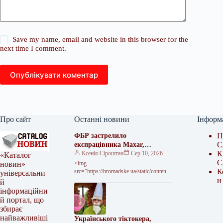
Save my name, email and website in this browser for the
next time I comment.
Опублікувати коментар
Про сайт
Останні новини
Інформ
П
ФБР застрелило
С
експрацівника Maxar,
К
підозрюваного у шпигунстві
Ксенія Сіроштан
Сер 10, 2026
«Каталог
С
на користь РФ
<img
новин» —
К
src="https://hromadske.ua/static/content/t
універсальни
humbs/864×486/7/0f/onxrym—
и
й
c16x9x45px34p-rc–
інформаційни
100c80985120346737154f840b0570f7.
й портал, що
webp" alt="Ілля Бєлоозеров"
збирає
width="864" height="486" Ілля
найважливіші
Українського тіктокера,
Бєлоозеров 4 жовтня 2024 року на