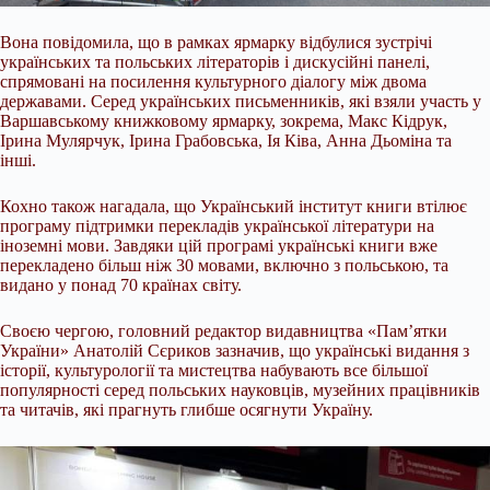
Вона повідомила, що в рамках ярмарку відбулися зустрічі
українських та польських літераторів і дискусійні панелі,
спрямовані на посилення культурного діалогу між двома
державами. Серед українських письменників, які взяли участь у
Варшавському книжковому ярмарку, зокрема, Макс Кідрук,
Ірина Мулярчук, Ірина Грабовська, Ія Ківа, Анна Дьоміна та
інші.
Кохно також нагадала, що Український інститут книги втілює
програму підтримки перекладів української літератури на
іноземні мови. Завдяки цій програмі українські книги вже
перекладено більш ніж 30 мовами, включно з польською, та
видано у понад 70 країнах світу.
Своєю чергою, головний редактор видавництва «Пам’ятки
України» Анатолій Сєриков зазначив, що українські видання з
історії, культурології та мистецтва набувають все більшої
популярності серед польських науковців, музейних працівників
та читачів, які прагнуть глибше осягнути Україну.