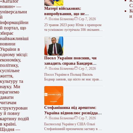
К
«Каталог
С
новин» —
Матері військових:
К
універсальни
випробування, що не
и
й
поступаються полону
Поліна Більченко
Сер 7, 2026
інформаційни
25 травня 2023 року Юлія з прапором
й портал, що
та усмішкою зустрічала 106 звільнених
збирає
з полону воїнів. На ній була простора
найважливіші
форма…
новини
України в
одному місці:
Посол України пояснив, чи
економіку,
завадить справа Бандери
політику,
євроінтеграції
Поліна Більченко
Сер 7, 2026
суспільне
Посол України в Польщі Василь
життя,
Боднар заявив, що ніхто не має права
культуру та
нав’язувати Україні, кого вважати
науку. Ми
своїми героями, а історичні…
прагнемо
давати
читачам
Стефанішина під арештом:
структурован
Україна відновлює розвіддані
у й повну
зі США
Поліна Більченко
Сер 7, 2026
картину подій
в країні.
Експосолці України у США Ользі
Стефанішиній призначили заставу в 6
Щодня —