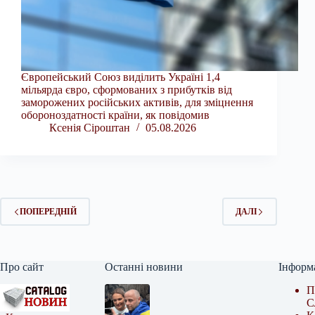
Європейський Союз виділить Україні 1,4
мільярда євро, сформованих з прибутків від
заморожених російських активів, для зміцнення
обороноздатності країни, як повідомив
Ксенія Сіроштан
05.08.2026
ПОПЕРЕДНІЙ
ДАЛІ
Про сайт
Останні новини
Інформ
П
С