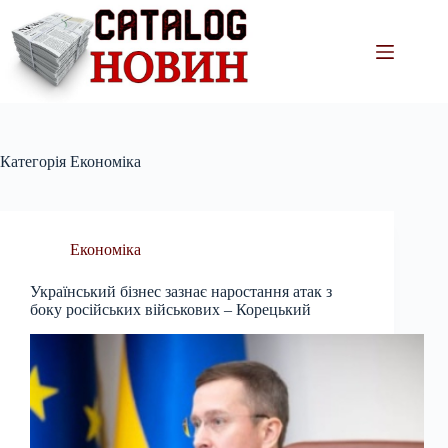
Перейти
до
вмісту
Категорія
Економіка
Економіка
Український бізнес зазнає наростання атак з
боку російських військових – Корецький