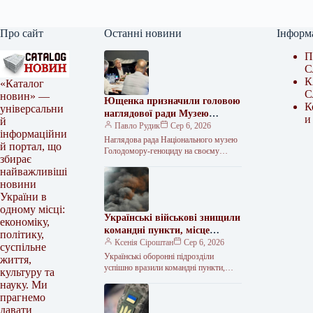
Про сайт
Останні новини
Інформ
П
С
К
«Каталог
С
новин» —
Ющенка призначили головою
К
універсальни
наглядової ради Музею
и
й
Голодомору
Павло Рудик
Сер 6, 2026
інформаційни
Наглядова рада Національного музею
й портал, що
Голодомору-геноциду на своєму
збирає
першому засіданні обрала керівний
найважливіші
склад та визначила основні напрями
новини
подальшої роботи. Як передає…
України в
одному місці:
Українські військові знищили
економіку,
командні пункти, місце
політику,
переправи та склад
Ксенія Сіроштан
Сер 6, 2026
суспільне
противника.
Українські оборонні підрозділи
життя,
успішно вразили командні пункти,
культуру та
переправу та інші об’єкти російських
науку. Ми
військ. Як повідомляє Укрінформ, про
прагнемо
це Генеральний штаб…
давати