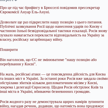
Про це під час брифінгу в Брюсселі повідомив прессекретар
Єврокомісії Ануар Ель-Ануні.
Дозвольте ще раз підкреслити нашу позицію з цього питання.
Публічні залякування Росії щодо нанесення ударів по Києву є
частиною їхньої безвідповідальної тактики ескалації. Росія знову
зухвало намагається перекласти відповідальність на Україну за
власну, російську загарбницьку війну.
Поширити
Він наголосив, що ЄС не змінюватиме "нашу позицію або
перебування у Києві".
На жаль, російські атаки — це повсякденна дійсність для Києва
та інших міст в Україні. За останні роки Росія вже завдала своїми
обстрілами збитків кільком дипломатичним місіям у Києві,
зокрема і делегації Євросоюзу. Щодня Росія обстрілює Київ та
інші міста в Україні, вбиваючи безневинних громадян.
Росія жодного разу не демонструвала щирих намірів зупинити
війну, нагадав речник, додавши, що натомість вона продовжує