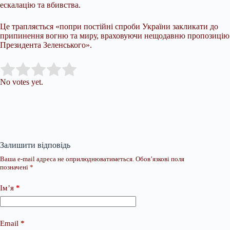
ескалацію та вбивства.
Це трапляється «попри постійні спроби України закликати до
припинення вогню та миру, враховуючи нещодавню пропозицію
Президента Зеленського».
Submit Rating
Rate this item:
No votes yet.
Залишити відповідь
Ваша e-mail адреса не оприлюднюватиметься.
Обов’язкові поля
позначені
*
Ім’я
*
Email
*