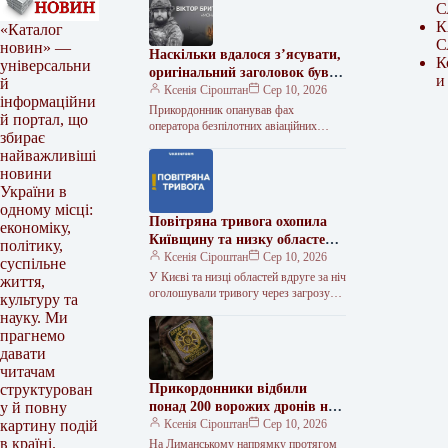
С
К
«Каталог
С
новин» —
Наскільки вдалося з’ясувати,
К
універсальни
оригінальний заголовок був
и
й
“Пам’яті штаб-сержанта
Ксенія Сіроштан
Сер 10, 2026
інформаційни
Віктора Бриткару (позивний
Прикордонник опанував фах
й портал, що
«Монах»)”. Ось варіант
оператора безпілотних авіаційних
збирає
комплексів Віктор Бриткару
нового заголовка: Вшануємо
найважливіші
народився 15 липня 1993 року в
пам’ять штаб-сержанта
новини
Одеській області, у селі Любашівка.…
Віктора Бриткару «Монаха»
України в
одному місці:
Повітряна тривога охопила
економіку,
Київщину та низку областей
політику,
через загрозу балістичних
Ксенія Сіроштан
Сер 10, 2026
суспільне
ракет
У Києві та низці областей вдруге за ніч
життя,
оголошували тривогу через загрозу
культуру та
балістики У столиці та низці регіонів
науку. Ми
було оголошено…
прагнемо
давати
читачам
Прикордонники відбили
структурован
понад 200 ворожих дронів на
у й повну
Лиманському напрямку у
Ксенія Сіроштан
Сер 10, 2026
картину подій
липні
в країні.
На Лиманському напрямку протягом