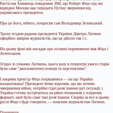
Растіслав Хованець повідомив ЗМІ, що Роберт Фіцо під час
відвідин Москви має передати Путіну звернення від
українського президента.
Про це його, нібито, попросив сам Володимир Зеленський.
Трохи згодом радник президента України Дмитро Литвин
офіційно завірив журналістів, що це дійсно так і є.
На цьому фоні він нагадав про останні перемовини між Фіцо і
Зеленським.
Згідно зі словами Литвина, цього разу в епіцентрі уваги сторін
були саме "дипломатичні позиції та перспективи".
І зокрема прем’єр Фіцо поцікавився — на що Україна
налаштована? Президент йому відповів, що ми хочемо
завершення війни, потрібні гідні розв’язання цієї ситуації, і
Україна готова зустрічатись на рівні очільників у плідному
форматі, щоб були саме такі розв’язання. Скоріш за все в цьому
руслі Фіцо і буде говорити, — пояснив журналістам Литвин.
Поширити