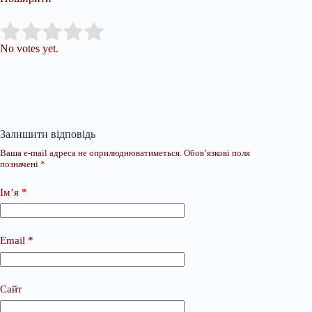
Submit Rating
Rate this item:
No votes yet.
Залишити відповідь
Ваша e-mail адреса не оприлюднюватиметься.
Обов’язкові поля
позначені
*
Ім’я
*
Email
*
Сайт