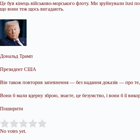
Це був кінець військово-морського флоту. Ми зруйнували їхні пов
що вони теж щось вигадають.
Дональд Трамп
Президент США
Він також повторив запевнення — без надання доказів — про те,
Вони б мали ядерну зброю, знаєте, це безумство, і вони б її вик
Поширити
Submit Rating
Rate this item:
No votes yet.