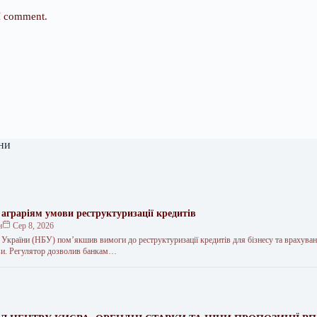
 I comment.
ни
аграріям умови реструктуризації кредитів
н
Сер 8, 2026
 України (НБУ) пом’якшив вимоги до реструктуризації кредитів для бізнесу та врахуван
ави. Регулятор дозволив банкам…