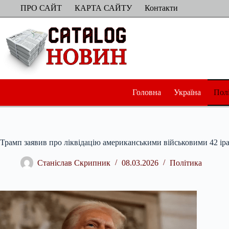
Перейти
ПРО САЙТ
КАРТА САЙТУ
Контакти
до
вмісту
Головна
Україна
Пол
Трамп заявив про ліквідацію американськими військовими 42 іра
Станіслав Скрипник
08.03.2026
Політика