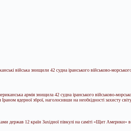
ські війська знищили 42 судна іранського військово-морського 
риканська армія знищила 42 судна іранського військово-морсько
раном ядерної зброї, наголосивши на необхідності захисту світу 
ми держав 12 країн Західної півкулі на саміті «Щит Америки» в