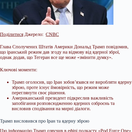
Поділитися
Джерело:
CNBC
Глава Сполучених Штатів Америки Дональд Трамп повідомив,
що іранський режим дав згоду на відмову від ядерної зброї,
однак додав, що Тегеран все ще може «змінити думку».
Ключові моменти:
Трамп оголосив, що Іран зобов’язався не виробляти ядерну
зброю, проте існує ймовірність, що режим може
переглянути своє рішення.
Американський президент підкреслив важливість
запобігання розповсюдженню ядерних озброєнь та
висловив сподівання на мирні діалоги.
Трамп висловився про Іран
та ядерну зброю
Цю інформацію Трамп озвучив в ефірі подкасту «Pod Force One»