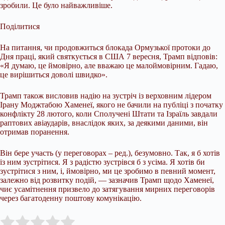
зробили. Це було найважливіше.
Поділитися
На питання, чи продовжиться блокада Ормузької протоки до
Дня праці, який святкується в США 7 вересня, Трамп відповів:
«Я думаю, це ймовірно, але вважаю це малоймовірним. Гадаю,
це вирішиться доволі швидко».
Трамп також висловив надію на зустріч із верховним лідером
Ірану Моджтабою Хаменеї, якого не бачили на публіці з початку
конфлікту 28 лютого, коли Сполучені Штати та Ізраїль завдали
раптових авіаударів, внаслідок яких, за деякими даними, він
отримав поранення.
Він бере участь (у переговорах – ред.), безумовно. Так, я б хотів
із ним зустрітися. Я з радістю зустрівся б з усіма. Я хотів би
зустрітися з ним, і, ймовірно, ми це зробимо в певний момент,
залежно від розвитку подій, — зазначив Трамп щодо Хаменеї,
чиє усамітнення призвело до затягування мирних переговорів
через багатоденну поштову комунікацію.
Submit Rating
Rate this item: