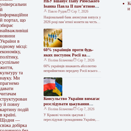
НБУ вшанує Папу Римського
К
універсальни
Іоанна Павла ІІ пам’ятною
и
й
монетою
Павло Рудик
Сер 7, 2026
інформаційни
Національний банк анонсував випуск у
й портал, що
2026 році пам’ятної монети на честь
збирає
Папи Римського Івана Павла ІІ та його
найважливіші
історичного візиту…
новини
України в
одному місці:
60% українців проти будь-
економіку,
яких поступок Росії на
політику,
Донбасі – КМІС
Поліна Більченко
Сер 7, 2026
суспільне
60% українців вважають абсолютно
життя,
неприйнятною передачу Росії всього
культуру та
Донбасу в обмін на гарантії безпеки.
науку. Ми
Водночас майже 60% допускають
прагнемо
можливість “заморожування”…
давати
читачам
Консульство України вимагає
структурован
розслідувати цькування
у й повну
українця в Кракові
Поліна Більченко
Сер 7, 2026
картину подій
в країні.
У Кракові чоловік цькував і
переслідував громадянина України,
Щодня —
вживаючи образи через його
свіжа добірка
походження та вимагаючи, щоб той
головного без