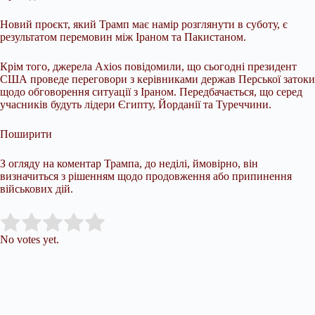
Новий проєкт, який Трамп має намір розглянути в суботу, є
результатом перемовин між Іраном та Пакистаном.
Крім того, джерела Axios повідомили, що сьогодні президент
США проведе переговори з керівниками держав Перської затоки
щодо обговорення ситуації з Іраном. Передбачається, що серед
учасників будуть лідери Єгипту, Йорданії та Туреччини.
Поширити
З огляду на коментар Трампа, до неділі, ймовірно, він
визначиться з рішенням щодо продовження або припинення
військових дій.
Submit Rating
Rate this item:
No votes yet.