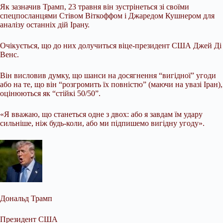
Як зазначив Трамп, 23 травня він зустрінеться зі своїми
спецпосланцями Стівом Віткоффом і Джаредом Кушнером для
аналізу останніх дій Ірану.
Очікується, що до них долучиться віце-президент США Джей Ді
Венс.
Він висловив думку, що шанси на досягнення “вигідної” угоди
або на те, що він “розгромить їх повністю” (маючи на увазі Іран),
оцінюються як “стійкі 50/50”.
«Я вважаю, що станеться одне з двох: або я завдам їм удару
сильніше, ніж будь-коли, або ми підпишемо вигідну угоду».
Дональд Трамп
Президент США