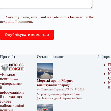
Save my name, email and website in this browser for the
next time I comment.
Опублікувати коментар
Про сайт
Останні новини
Інформ
П
С
К
«Каталог
С
новин» —
Морські дрони Magura
К
універсальни
влаштували “парад”
и
й
неподалік Ялти
Станіслав Скрипник
Сер 8, 2026
інформаційни
Морські дрони на узбережжі Ялти
й портал, що
(скріншот з відео) Оператори «Group
збирає
13» провели морський парад біля
найважливіші
південного узбережжя Криму до
новини
Дня…