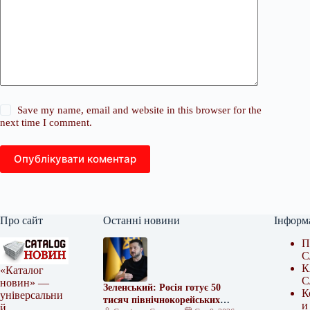
Save my name, email and website in this browser for the
next time I comment.
Опублікувати коментар
Про сайт
Останні новини
Інформ
П
С
К
«Каталог
С
новин» —
Зеленський: Росія готує 50
К
універсальни
тисяч північнокорейських
и
й