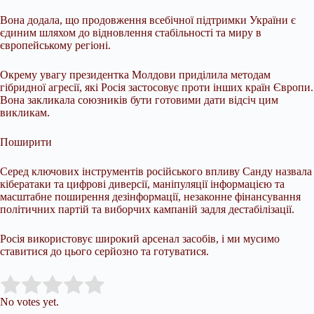
Вона додала, що продовження всебічної підтримки України є
єдиним шляхом до відновлення стабільності та миру в
європейському регіоні.
Окрему увагу президентка Молдови приділила методам
гібридної агресії, які Росія застосовує проти інших країн Європи.
Вона закликала союзників бути готовими дати відсіч цим
викликам.
Поширити
Серед ключових інструментів російського впливу Санду назвала
кібератаки та цифрові диверсії, маніпуляції інформацією та
масштабне поширення дезінформації, незаконне фінансування
політичних партій та виборчих кампаній задля дестабілізації.
Росія використовує широкий арсенал засобів, і ми мусимо
ставитися до цього серйозно та готуватися.
Submit Rating
Rate this item:
No votes yet.