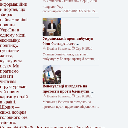
військових
Станіслав Скрипник
Сер 9, 2026
інформаційни
<img src="/wp-
й портал, що
content/uploads/2026/08/03273e661e594
збирає
c7271c201827ee04224.jpg" alt="Росія
найважливіші
планує розмістити до 50 тисяч
новини
України в
одному місці:
Український дрон вибухнув
економіку,
біля болгарського
політику,
газопроводу: позиція Києва
Поліна Більченко
Сер 9, 2026
суспільне
Уламки безпілотника, що впав і
життя,
вибухнув у Болгарії вранці 8 серпня,
культуру та
найімовірніше, належать до
науку. Ми
українського дрона-приманки “Майя”,
прагнемо
який активно використовують…
давати
читачам
Венесуельці виходять на
структурован
протести проти блекаутів,
у й повну
поки США купують їхню
Поліна Більченко
Сер 9, 2026
картину подій
нафту
в країні.
Мешканці Венесуели виходять на
протести проти щоденних відключень
Щодня —
електроенергії — і це попри те, що
свіжа добірка
Вашингтон, узявши під контроль
головного без
венесуельський…
зайвого.
Copyright © 2026 - Каталог новин України. Все права