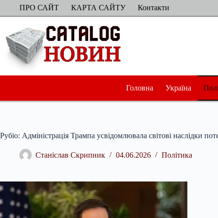
Перейти
ПРО САЙТ
КАРТА САЙТУ
Контакти
до
вмісту
Головна
Україна
Пол
Рубіо: Адміністрація Трампа усвідомлювала світові наслідки пот
Станіслав Скрипник
04.06.2026
Політика