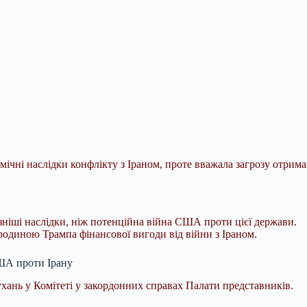
мічні наслідки конфлікту з Іраном, проте вважала загрозу отрим
озніші наслідки, ніж потенційна війна США проти цієї держави.
одиною Трампа фінансової вигоди від війни з Іраном.
ША проти Ірану
хань у Комітеті у закордонних справах Палати представників.