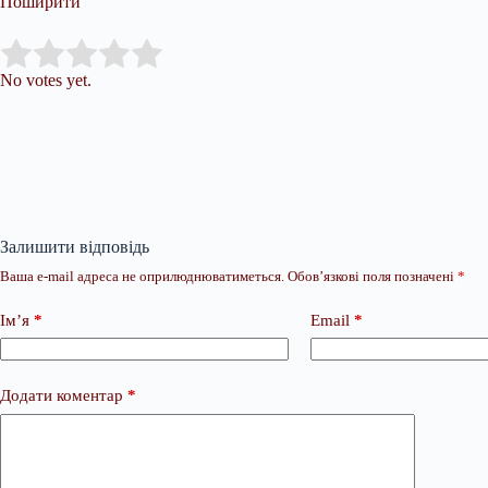
Поширити
Submit Rating
Rate this item:
No votes yet.
Залишити відповідь
Ваша e-mail адреса не оприлюднюватиметься.
Обов’язкові поля позначені
*
Ім’я
*
Email
*
Додати коментар
*