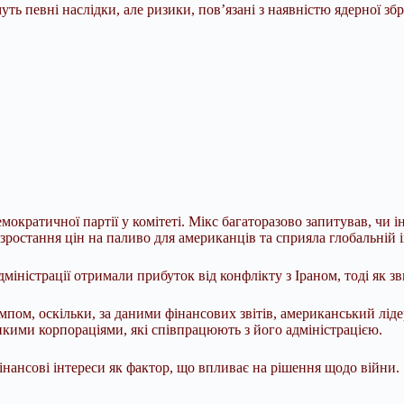
уть певні наслідки, але ризики, пов’язані з наявністю ядерної збр
емократичної партії у комітеті. Мікс багаторазово запитував, ч
зростання цін на паливо для американців та сприяла глобальній і
міністрації отримали прибуток від конфлікту з Іраном, тоді як 
пом, оскільки, за даними фінансових звітів, американський ліде
икими корпораціями, які співпрацюють з його адміністрацією.
фінансові інтереси як фактор, що впливає на рішення щодо війни.