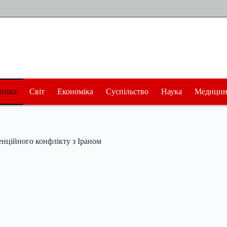
ітика
Світ
Економіка
Суспільство
Наука
Медицин
енційного конфлікту з Іраном