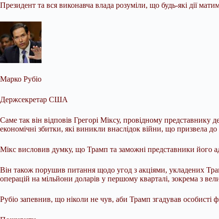
Президент та вся виконавча влада розуміли, що будь-які дії матим
Марко Рубіо
Держсекретар США
Саме так він відповів Грегорі Міксу, провідному представнику д
економічні збитки, які виникли внаслідок війни, що призвела до 
Мікс висловив думку, що Трамп та заможні представники його ад
Він також порушив питання щодо угод з акціями, укладених Трам
операцій на мільйони доларів у першому кварталі, зокрема з вел
Рубіо запевнив, що ніколи не чув, аби Трамп згадував особисті 