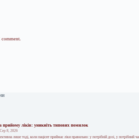
 I comment.
ни
а прийому ліків: уникніть типових помилок
Сер 8, 2026
ктивна лише тоді, коли пацієнт приймає ліки правильно: у потрібній дозі, у потрібний час