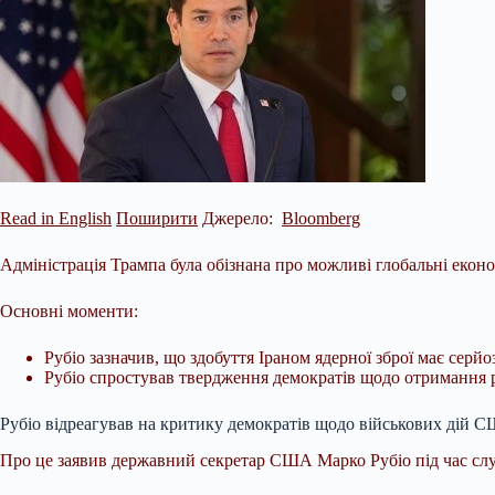
Read in English
Поширити
Джерело:
Bloomberg
Адміністрація Трампа була обізнана про можливі глобальні еконо
Основні моменти:
Рубіо зазначив, що здобуття Іраном ядерної зброї має серй
Рубіо спростував твердження демократів щодо отримання р
Рубіо відреагував на критику демократів
щодо військових дій С
Про це заявив державний секретар США Марко Рубіо під час слу